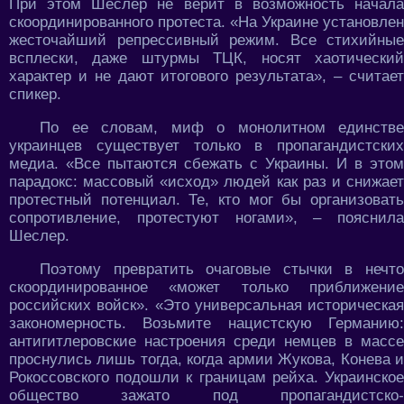
При этом Шеслер не верит в возможность начала
скоординированного протеста. «На Украине установлен
жесточайший репрессивный режим. Все стихийные
всплески, даже штурмы ТЦК, носят хаотический
характер и не дают итогового результата», – считает
спикер.
По ее словам, миф о монолитном единстве
украинцев существует только в пропагандистских
медиа. «Все пытаются сбежать с Украины. И в этом
парадокс: массовый «исход» людей как раз и снижает
протестный потенциал. Те, кто мог бы организовать
сопротивление, протестуют ногами», – пояснила
Шеслер.
Поэтому превратить очаговые стычки в нечто
скоординированное «может только приближение
российских войск». «Это универсальная историческая
закономерность. Возьмите нацистскую Германию:
антигитлеровские настроения среди немцев в массе
проснулись лишь тогда, когда армии Жукова, Конева и
Рокоссовского подошли к границам рейха. Украинское
общество зажато под пропагандистско-