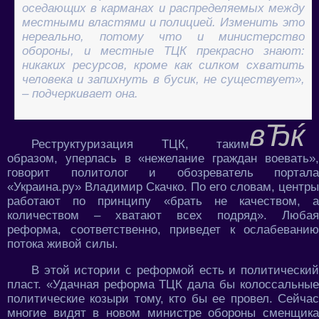
оседающих в карманах и распределяемых между
местными властями и полицией. Изменить это
нереально, потому что и министерство
обороны, и местные ТЦК прекрасно знают:
никаких ресурсов, кроме как силком схватить
человека и запихнуть в бусик, не существует»,
– подчеркивает она.
Реструктуризация ТЦК, таким
образом, уперлась в «нежелание граждан воевать»,
говорит политолог и обозреватель портала
«Украина.ру» Владимир Скачко. По его словам, центры
работают по принципу «брать не качеством, а
количеством – хватают всех подряд». Любая
реформа, соответственно, приведет к ослабеванию
потока живой силы.
В этой истории с реформой есть и политический
пласт. «Удачная реформа ТЦК дала бы колоссальные
политические козыри тому, кто бы ее провел. Сейчас
многие видят в новом министре обороны сменщика