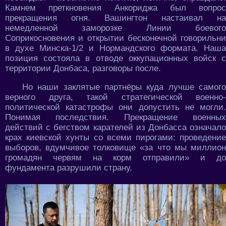
Камнем преткновения Анкориджа был вопрос
прекращения огня. Вашингтон настаивал на
немедленной заморозке Линии боевого
Соприкосновения и открытии бесконечной говорильни
в духе Минска-1/2 и Нормандского формата. Наша
позиция состояла в отводе оккупационных войск с
территории Донбаса, разговоры после.
Но наши заклятые партнёры куда лучше самого
верного друга, такой стратегической военно-
политической катастрофы они допустить не могли.
Понимая последствия. Прекращение военных
действий с бегством карателей из Донбасса означало
крах киевской хунты со всеми пирогами: проведение
выборов, вдумчивое толковище «за что мы миллион
громадян червям на корм отправили» и до
фундамента разрушили страну.