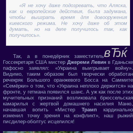
«Я не хочу даже подозревать, что Аляска,
как и европейские действия, была задумана,
чтобы выиграть время для довооружения
киевского режима. Не хочу даже об этом
думать, но на деле получилось так, как
получилось».
Так, а в понедёрник заместитель
Госсекретаря США мистер
Джереми Левин
в Гданьск
пафосно заявлял: «Украина выигрывает войну».
Видимо, таким образом был творчески обработан
речекряк Большого оранжевого Босса на Саммите
«Семёрки» о том, что «Украина неплохо держится» на
фронте, у гетмана появился шанс. А уж как после этих
мучительных признаний возликовала брюссельская
камарилья с жертвой домашнего насилия Маню,
начавшая вопить «Мистер
Трамп
кардинально
изменил точку зрения на конфликт», наш рыжий
писдилер-оболтус исцелился!