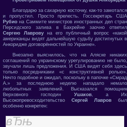
Благодарю за сахарную косточку, как-то замотался
и пропустил. Просто прелесть. Госсекретарь США
Рубио
на Саммите министров иностранных дел стра
Персидского залива в Бахрейне заочно ответил
Сергею Лаврову
на его публичный вопрос «какой
американцы видят дальнейшую судьбу достигнутых в
Анкоридже договорённостей по Украине».
Внезапно выяснилось, что на Аляске никаких
соглашений по украинскому урегулированию не было,
звучали лишь предложения. И США видят себя здесь
только посредниками «с конструктивной ролью».
Нечто подобное и ожидал, поскольку в папочке «Смрад
А.» за последнюю неделю нападало немало
любопытных заявлений. Высказался помощник
Верховного господин
Ушаков
, а Их
Высокопревосходительство
Сергей Лавров
был
особенно конкретен: