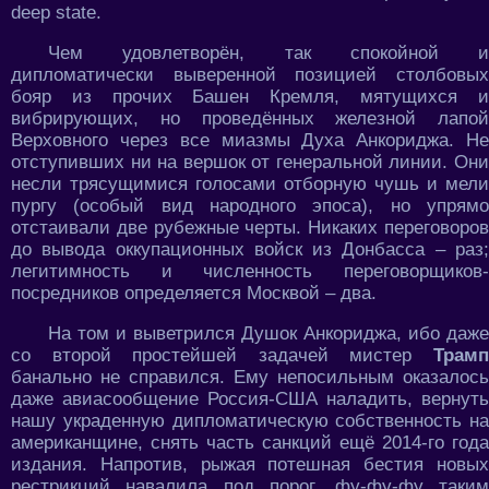
deep state.
Чем удовлетворён, так спокойной и
дипломатически выверенной позицией столбовых
бояр из прочих Башен Кремля, мятущихся и
вибрирующих, но проведённых железной лапой
Верховного через все миазмы Духа Анкориджа. Не
отступивших ни на вершок от генеральной линии. Они
несли трясущимися голосами отборную чушь и мели
пургу (особый вид народного эпоса), но упрямо
отстаивали две рубежные черты. Никаких переговоров
до вывода оккупационных войск из Донбасса – раз;
легитимность и численность переговорщиков-
посредников определяется Москвой – два.
На том и выветрился Душок Анкориджа, ибо даже
со второй простейшей задачей мистер
Трамп
банально не справился. Ему непосильным оказалось
даже авиасообщение Россия-США наладить, вернуть
нашу украденную дипломатическую собственность на
американщине, снять часть санкций ещё 2014-го года
издания. Напротив, рыжая потешная бестия новых
рестрикций навалила под порог, фу-фу-фу таким