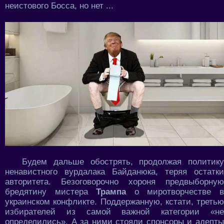
неистового Босса, но нет ...
Будем дальше обострять, продолжая политику
ненавистного вурдалака Байданюка, теряя остатки
авторитета. Безоговорочно хороня предвыборную
бредятину мистера
Трампа
о миротворчестве 
украинском конфликте. Поддержанную, кстати, третью
избирателей из самой важной категории «не
определились». А за ними стояли спонсоры и адепты