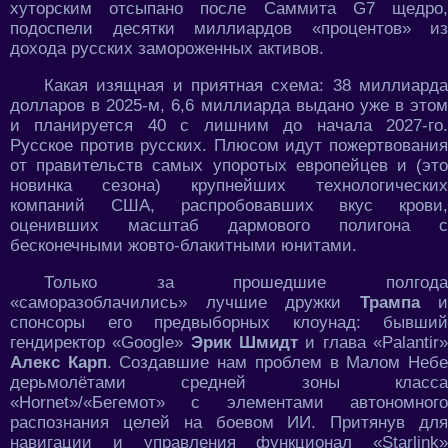
хуторским отсыпано после Саммита G7 щедро,
подоспели десятки миллиардов «процентов» из
дохода русских замороженных активов.
Какая изящная и приятная схема: 38 миллиарда
долларов в 2025-м, 6,6 миллиарда выдано уже в этом
и планируется 40 с лишним до начала 2027-го.
Русское против русских. Плюсом идут пожертвования
от правительств самых упоротых европейцев и (это
новинка сезона) крупнейших технологических
компаний США, распробовавших вкус крови,
оценивших масштаб дармового полигона с
бесконечными жовто-блакитными юнитами.
Только за прошедшие полгода
«саморазоблачились» лучшие дружки
Трампа
и
спонсоры его предвыборных клоунад: бывший
гендиректор «Google»
Эрик Шмидт
и глава «Palantir
Алекс Карп
. Создавшие нам проблем в Малом Неб
дерьмолётами средней зоны класса
«Hornet»/«Бегемот» с элементами автономного
распознания целей на боевом ИИ. Притянув для
навигации и управления функционал «Starlink»