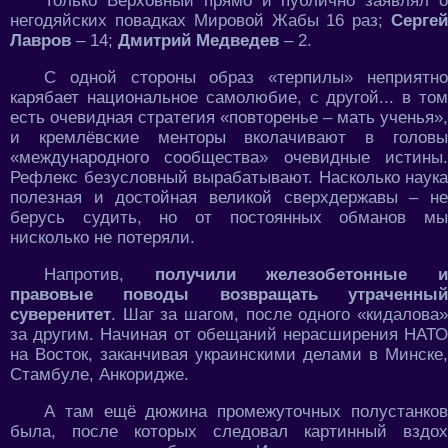
Только Верховный прямо и публично заявлял о
негодяйских повадках Мировой Жабы 16 раз;
Сергей
Лавров
– 14;
Дмитрий Медведев
– 2.
С одной стороны образ «терпилы» неприятно
карябает национальное самолюбие, с другой... в том
есть очевидная стратегия «повторенье – мать ученья»,
и кремлёвские менторы вколачивают в головы
«международного сообщества» очевидные истины.
Рефлекс безусловный вырабатывают. Насколько наука
полезная и достойная великой сверхдержавы – не
берусь судить, но от постоянных обманов мы
нисколько не потеряли.
Напротив,
получили железобетонные 
правовые поводы возвращать утраченный
суверенитет
. Шаг за шагом, после одного «кидалова»
за другим. Начиная от обещаний нерасширения НАТО
на Восток, заканчивая украинскими делами в Минске,
Стамбуле, Анкоридже.
А там ещё дюжина промежуточных полустанков
была, после которых следовал картинный вздох