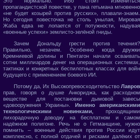
Это нормально. Ибо стоит измениться
пропагандистской повестке, у пана гетьмана мгновенно
«не будет козырей против русских», плавали-знаем.
Но сегодня повесточка не столь унылая, Мировая
Жаба едва не лопается от потужности, надувая
«военные успехи» землисто-зелёной гниды.
Зачем Дональду грести против течения?
Правильно, незачем. Особенно когда дружки
Кремниевой долины и Пентагон начали осваивать
сотни миллиардов денег на операционных системах,
тактиках и конкретных беспилотных классах для войн
будущего с применением боевого ИИ.
Потому да, Их Высокопревосходительство
Лавров
прав, говоря о душке Анкориджа, как расходном
веществе для постановки дымовой завесы
«довооружения Украины».
Именно американским
технологическими новинками,
проходящими
лихорадочную доводку на бесплатном и самом
надёжном полигоне. Речь не о Гетманщине, нужно
помнить – военные действия против России идут
комплексно, с полной отдачей и рисками далёких от