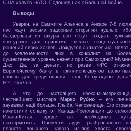
США холуёв НАТО. Подошедших к Большой Войне.
Выводы
Уверен, на Саммите Альянса в Анкаре 7-8 июля
нас ждут весьма задорные открытия чудные, ибо
бандеровцы из шкуры вон лезут создать нужный
«антураж» для принятия смелых концептуальных
решений своих хозяев. Дождутся обязательно. Вплоть
до вовлечённости янки в конфликт на более
существенном уровне, нежели при Самоходной Мумии
Джо. Да, за деньги, но разве ФРС откажет
Европейскому банку в триллионе-другом валютных
свопов для кредитования столь богоугодного дела?
Нет, конечно.
А что до настоящего неокона-американца,
честнейшего мистера
Марко Рубио
– его личн
зауважал ещё больше. Глыба. Человечище. Его стране
начистили сопатку от Канады-Гренландии до самого
Ирана-Китая, вроде как необходимо чуть
притормозить. Провести аудит разбросанного по
планете вонючего навоза из-под хвоста своего