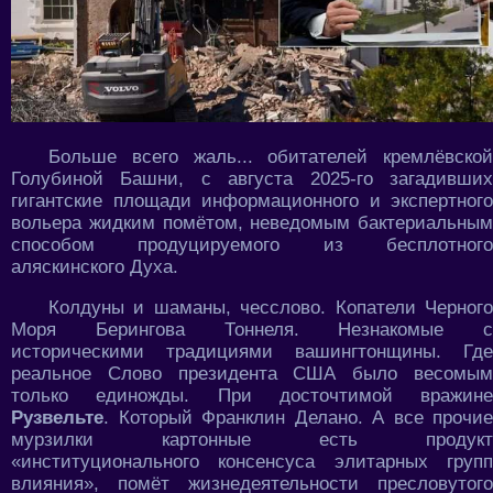
Больше всего жаль... обитателей кремлёвской
Голубиной Башни, с августа 2025-го загадивших
гигантские площади информационного и экспертного
вольера жидким помётом, неведомым бактериальным
способом продуцируемого из бесплотного
аляскинского Духа.
Колдуны и шаманы, чесслово. Копатели Черного
Моря Берингова Тоннеля. Незнакомые с
историческими традициями вашингтонщины. Где
реальное Слово президента США было весомым
только единожды. При досточтимой вражине
Рузвельте
. Который Франклин Делано. А все прочие
мурзилки картонные есть продукт
«институционального консенсуса элитарных групп
влияния», помёт жизнедеятельности пресловутого