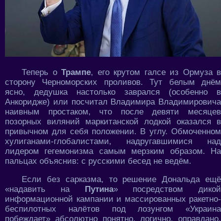
Теперь о
Трампе
, его крутом галсе из Ормуза в
сторону Черноморских проливов. Тут белым днём
ясно, дедушка настолько заврался (особенно в
Анкоридже) или посчитал Владимира Владимировича
наивным простаком, что после девяти месяцев
позорных виляний маркитанской лодкой оказался в
привычном для себя положении. В углу. Обмоченном
хулиганами-глобалистами, надругавшимися над
лидером гегемонизма самым мерзким образом. На
пальцах объяснив: с русскими бесед не ведём.
Если без сарказма, то решение Дональда ещё
«надавить на
Путина
» посредством дикой
информационной кампании и массированных ракетно-
беспилотных налётов под лозунгом «Украина
побеждает» абсолютно понятно, логично, оправдано.