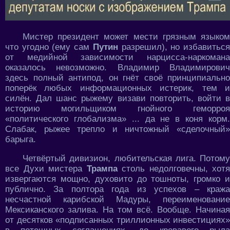
Мистер президент может мести грязным языком
что угодно (ему сам
Путин
разрешил), но избавитьс
от медийной зависимости нарцисса-наркомана
оказалось невозможно. Владимир Владимирович
здесь полный антипод, он гнёт своё принципиально
поперёк любых информационных истерик, тем и
силён. Дал шанс рыжему визави повторить, войти в
историю могильщиком гнойного геморроя
«политического глобализма» ... да не в коня корм.
Слабак, рыжее трепло и ничтожный «сделочный»
барыга.
Четвёртый дивизион, любительская лига. Потому
все Духи мистера
Трампа
столь недолговечны, хотя
извергаются мощно, духовито до тошноты, громко и
публично. За полтора года из успехов – кража
несчастной карибской Мадуры, переименование
Мексиканского залива. На том всё. Вообще. Начиная
от десятков «подписанных триллионных инвестициях»