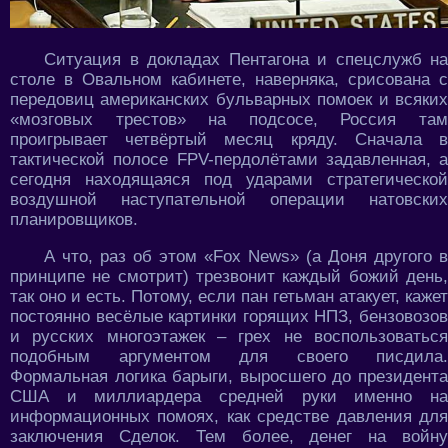
Ситуация в докладах Пентагона и спецслужб на
столе в Овальном кабинете, наверняка, срисована с
передовиц американских бульварных помоек и всяких
«мозговых трестов» на подсосе, Россия там
проигрывает четвёртый месяц кряду. Сначала в
тактической полосе FPV-пердолётами задавленная, а
сегодня находящаяся под ударами стратегической
воздушной наступательной операции натовских
планировщиков.
А что, раз об этом «Fox News» (а Доня другого в
принципе не смотрит) трезвонит каждый божий день,
так оно и есть. Потому, если пан гетьман атакует, кажет
постоянно весёлые картинки горящих НПЗ, бензовозов
и русских многоэтажек – грех не воспользоваться
подобным аргументом для своего писдила.
Формальная логика барыги, выросшего до президента
США и миллиардера средней руки именно на
информационных помоях, как средстве давления для
заключения Сделок. Тем более, денег на войну