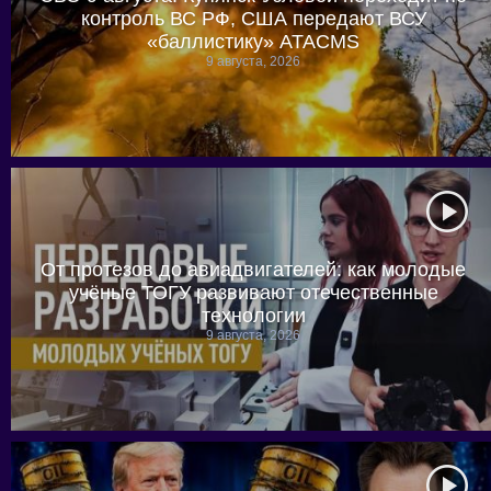
контроль ВС РФ, США передают ВСУ
«баллистику» ATACMS
9 августа, 2026
От протезов до авиадвигателей: как молодые
учёные ТОГУ развивают отечественные
технологии
9 августа, 2026