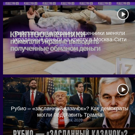
Работавшие на Украину мошенники меняли
украденные деньги на крипту в Москва-Сити
7 августа, 2026
Рубио – «засланный казачок»? Как демократы
могли подставить Трампа
7 августа, 2026