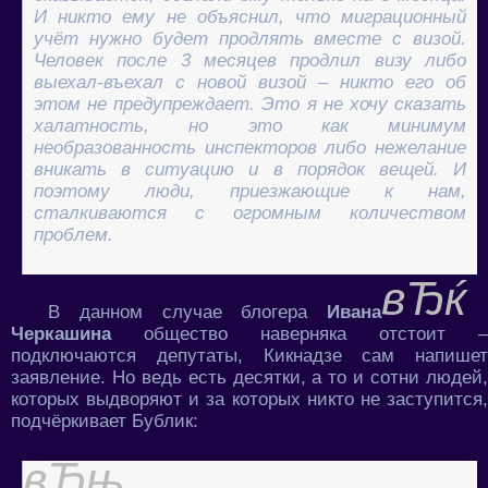
И никто ему не объяснил, что миграционный
учёт нужно будет продлять вместе с визой.
Человек после 3 месяцев продлил визу либо
выехал-въехал с новой визой – никто его об
этом не предупреждает. Это я не хочу сказать
халатность, но это как минимум
необразованность инспекторов либо нежелание
вникать в ситуацию и в порядок вещей. И
поэтому люди, приезжающие к нам,
сталкиваются с огромным количеством
проблем.
В данном случае блогера
Ивана
Черкашина
общество наверняка отстоит –
подключаются депутаты, Кикнадзе сам напишет
заявление. Но ведь есть десятки, а то и сотни людей,
которых выдворяют и за которых никто не заступится,
подчёркивает Бублик: