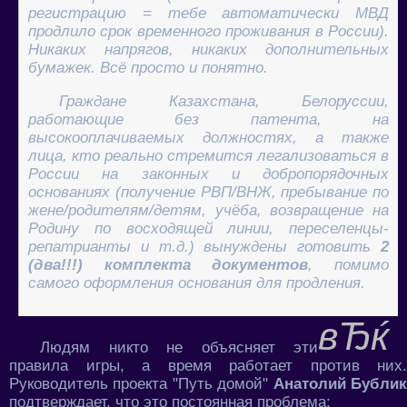
регистрацию = тебе автоматически МВД
продлило срок временного проживания в России).
Никаких напрягов, никаких дополнительных
бумажек. Всё просто и понятно.
Граждане Казахстана, Белоруссии,
работающие без патента, на
высокооплачиваемых должностях, а также
лица, кто реально стремится легализоваться в
России на законных и добропорядочных
основаниях (получение РВП/ВНЖ, пребывание по
жене/родителям/детям, учёба, возвращение на
Родину по восходящей линии, переселенцы-
репатрианты и т.д.) вынуждены готовить
2
(два!!!) комплекта документов
, помимо
самого оформления основания для продления.
Людям никто не объясняет эти
правила игры, а время работает против них.
Руководитель проекта "Путь домой"
Анатолий Бубли
подтверждает, что это постоянная проблема: