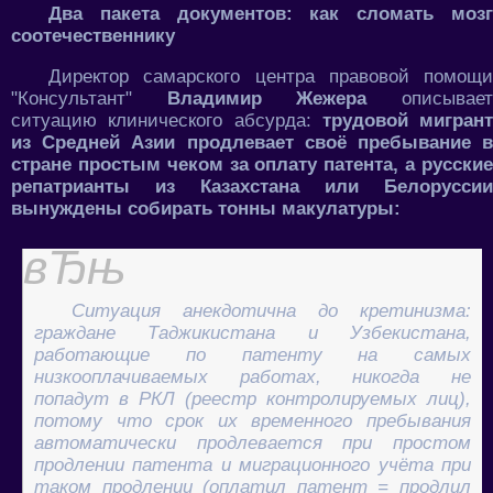
Два пакета документов: как сломать мозг
соотечественнику
Директор самарского центра правовой помощи
"Консультант"
Владимир Жежера
описывае
ситуацию клинического абсурда:
трудовой мигрант
из Средней Азии продлевает своё пребывание в
стране простым чеком за оплату патента, а русские
репатрианты из Казахстана или Белоруссии
вынуждены собирать тонны макулатуры:
Ситуация анекдотична до кретинизма:
граждане Таджикистана и Узбекистана,
работающие по патенту на самых
низкооплачиваемых работах, никогда не
попадут в РКЛ (реестр контролируемых лиц),
потому что срок их временного пребывания
автоматически продлевается при простом
продлении патента и миграционного учёта при
таком продлении (оплатил патент = продлил