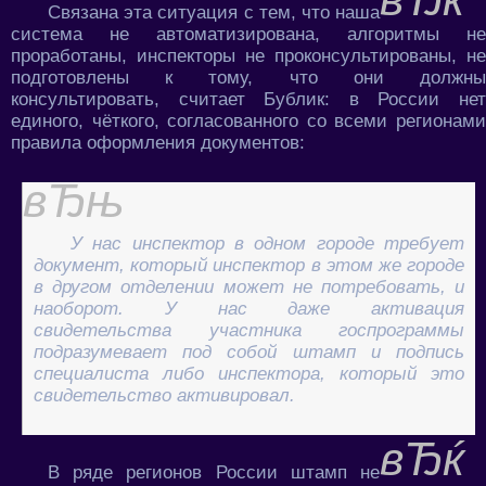
Связана эта ситуация с тем, что наша
система не автоматизирована, алгоритмы не
проработаны, инспекторы не проконсультированы, не
подготовлены к тому, что они должны
консультировать, считает Бублик: в России нет
единого, чёткого, согласованного со всеми регионами
правила оформления документов:
У нас инспектор в одном городе требует
документ, который инспектор в этом же городе
в другом отделении может не потребовать, и
наоборот. У нас даже активация
свидетельства участника госпрограммы
подразумевает под собой штамп и подпись
специалиста либо инспектора, который это
свидетельство активировал.
В ряде регионов России штамп не