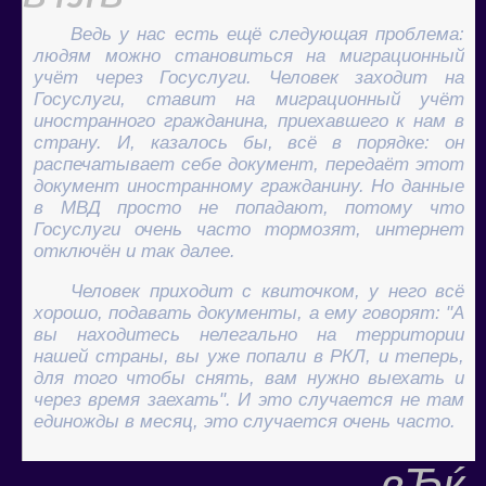
Ведь у нас есть ещё следующая проблема:
людям можно становиться на миграционный
учёт через Госуслуги. Человек заходит на
Госуслуги, ставит на миграционный учёт
иностранного гражданина, приехавшего к нам в
страну. И, казалось бы, всё в порядке: он
распечатывает себе документ, передаёт этот
документ иностранному гражданину. Но данные
в МВД просто не попадают, потому что
Госуслуги очень часто тормозят, интернет
отключён и так далее.
Человек приходит с квиточком, у него всё
хорошо, подавать документы, а ему говорят: "А
вы находитесь нелегально на территории
нашей страны, вы уже попали в РКЛ, и теперь,
для того чтобы снять, вам нужно выехать и
через время заехать". И это случается не там
единожды в месяц, это случается очень часто.