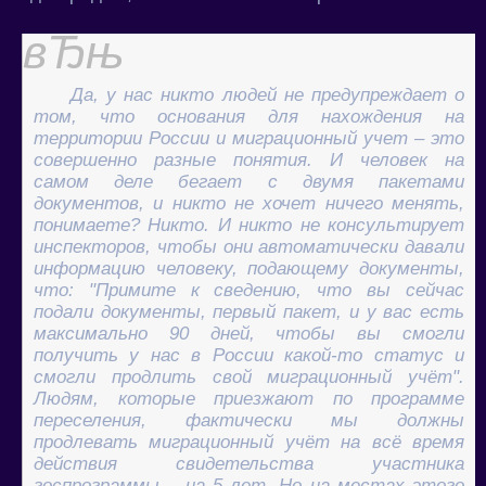
Да, у нас никто людей не предупреждает о
том, что основания для нахождения на
территории России и миграционный учет – это
совершенно разные понятия. И человек на
самом деле бегает с двумя пакетами
документов, и никто не хочет ничего менять,
понимаете? Никто. И никто не консультирует
инспекторов, чтобы они автоматически давали
информацию человеку, подающему документы,
что: "Примите к сведению, что вы сейчас
подали документы, первый пакет, и у вас есть
максимально 90 дней, чтобы вы смогли
получить у нас в России какой-то статус и
смогли продлить свой миграционный учёт".
Людям, которые приезжают по программе
переселения, фактически мы должны
продлевать миграционный учёт на всё время
действия свидетельства участника
госпрограммы – на 5 лет. Но на местах этого