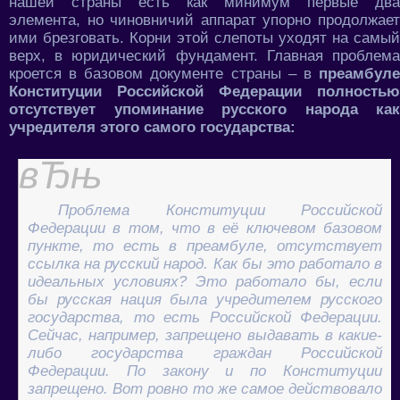
нашей страны есть как минимум первые два
элемента, но чиновничий аппарат упорно продолжает
ими брезговать. Корни этой слепоты уходят на самый
верх, в юридический фундамент. Главная проблема
кроется в базовом документе страны – в
преамбуле
Конституции Российской Федерации полностью
отсутствует упоминание русского народа как
учредителя этого самого государства:
Проблема Конституции Российской
Федерации в том, что в её ключевом базовом
пункте, то есть в преамбуле, отсутствует
ссылка на русский народ. Как бы это работало в
идеальных условиях? Это работало бы, если
бы русская нация была учредителем русского
государства, то есть Российской Федерации.
Сейчас, например, запрещено выдавать в какие-
либо государства граждан Российской
Федерации. По закону и по Конституции
запрещено. Вот ровно то же самое действовало