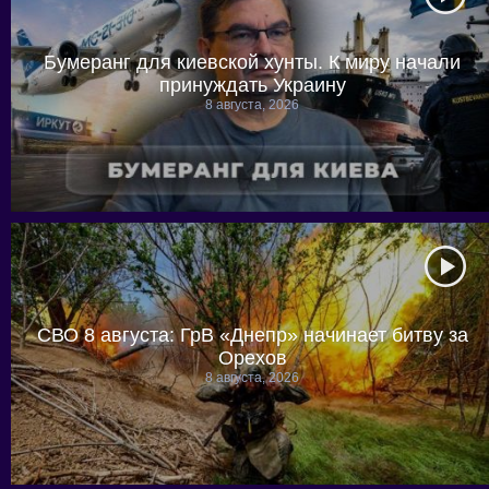
Бумеранг для киевской хунты. К миру начали
принуждать Украину
8 августа, 2026
СВО 8 августа: ГрВ «Днепр» начинает битву за
Орехов
8 августа, 2026