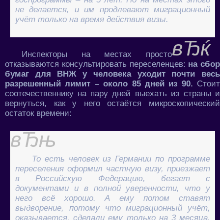
не делается, и им продлевают миграционный
учёт только на время действия визы.
Инспекторы на местах просто
отказываются консультировать переселенцев:
на сбор
бумаг для ВНЖ у человека уходит почти весь
разрешенный лимит – около 85 дней из 90.
Стоит
соотечественнику на пару дней выехать из страны и
вернуться, как у него остаётся микроскопический
остаток времени:
То есть человек из Германии по программе
переселения оформил частную визу, приезжает
в Российскую Федерацию, бегает с
документами и в полной уверенности, что у
него всё хорошо. А ему потом ставят
выдворение, потому что миграционный учёт,
оказывается, сделали ему только на 3 месяца.