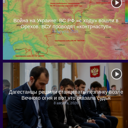
Война на Украине: ВС РФ «с ходу» вошли в
Орехов. ВСУ проводят «контрнаступ»
8 августа, 2026
Дагестанцы решили станцевать лезгинку возле
Вечного огня и вот что сказала судья
8 августа, 2026