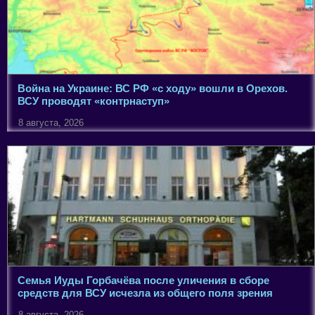
Война на Украине: ВС РФ «с ходу» вошли в Орехов.
ВСУ проводят «контрнаступ»
8 августа, 2026
Семья Иуды Горбачёва после уличения в сборе
средств для ВСУ исчезла из общего поля зрения
8 августа, 2026