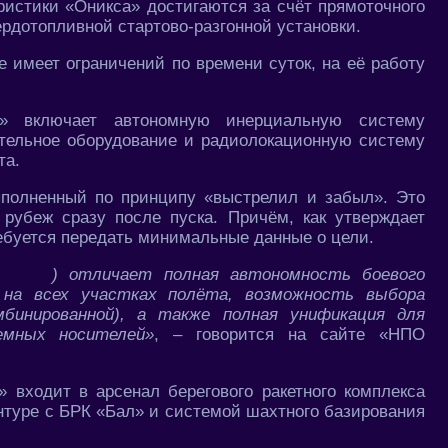
ристики «Оникса» достигаются за счёт прямоточного
рдотопливной стартово-разгонной установки.
е имеет ограничений по времени суток, на её работу
а» включает автономную инерциальную систему
тельное оборудование и радиолокационную систему
та.
полненный по принципу «выстрелил и забыл». Это
 рубеж сразу после пуска. Причём, как утверждает
ребуется передать минимальные данные о цели.
) отличает полная автономность боевого
ь на всех участках полёта, возможность выбора
мбинированной), а также полная унификация для
емных носителей»
, – говорится на сайте «НПО
входит в арсенал берегового ракетного комплекса
онтуре с БРК «Бал» и системой шахтного базирования