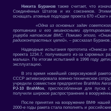
Никита Буранов
также считает, что изна
Соединённых Штатов и их союзников. Этими 
оснащать атомные подлодки проекта 670 «Скат» 
«Одна из основных задач советско
противника и его авианосными группировкам
ущерба натовским ВМС. Помимо этого, «Оник
радиоконтрастных целей»,
– рассказал Буранов.
Надводные испытания прототипа «Оникса» п
проекта 1234.7, получившего из-за скромных 
малыш». По итогам испытаний в 1996 году дет
эксплуатацию.
В это время новейшей сверхзвуковой ракето
СССР активизировала военно-техническое сотруд
учредили совместное предприятие BrahMos Aeros
PJ-10 BrahMos
, приспособленная для пуска 
получили широкое распространение в вооружённ
После принятия на вооружение ВМФ нашей 
2000-е годы ракета стала пополнять и российск