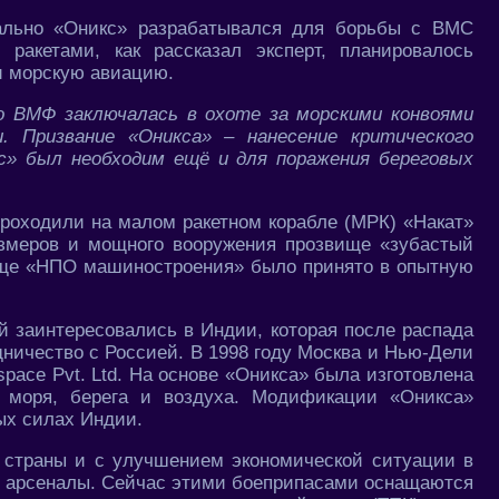
чально «Оникс» разрабатывался для борьбы с ВМС
ракетами, как рассказал эксперт, планировалось
и морскую авиацию.
го ВМФ заключалась в охоте за морскими конвоями
и. Призвание «Оникса» – нанесение критического
с» был необходим ещё и для поражения береговых
роходили на малом ракетном корабле (МРК) «Накат»
размеров и мощного вооружения прозвище «зубастый
ище «НПО машиностроения» было принято в опытную
й заинтересовались в Индии, которая после распада
ничество с Россией. В 1998 году Москва и Нью-Дели
pace Pvt. Ltd. На основе «Оникса» была изготовлена
с моря, берега и воздуха. Модификации «Оникса»
ых силах Индии.
страны и с улучшением экономической ситуации в
ие арсеналы. Сейчас этими боеприпасами оснащаются