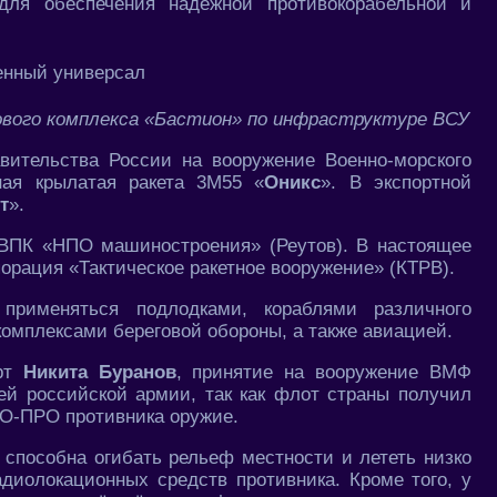
для обеспечения надёжной противокорабельной и
ового комплекса «Бастион» по инфраструктуре ВСУ
вительства России на вооружение Военно-морского
ная крылатая ракета 3М55 «
Оникс
». В экспортной
т
».
ВПК «НПО машиностроения» (Реутов). В настоящее
орация «Тактическое ракетное вооружение» (КТРВ).
применяться подлодками, кораблями различного
мплексами береговой обороны, а также авиацией.
ерт
Никита Буранов
, принятие на вооружение ВМФ
й российской армии, так как флот страны получил
ВО-ПРО противника оружие.
а способна огибать рельеф местности и лететь низко
диолокационных средств противника. Кроме того, у