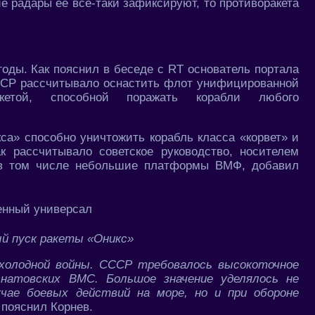
е радары её всё-таки зафиксируют, то противоракета
годы. Как пояснил в беседе с RT основатель портала
ССР рассчитывало оснастить флот унифицированной
акетой, способной поражать корабли любого
са» способно уничтожить корабль класса «корвет» и
к рассчитывало советское руководство, носителем
ь в том числе небольшие платформы ВМФ, добавил
 пуск ракеты «Оникс»
 холодной войны. СССР требовалось высокоточное
 натовских ВМС. Большое значение уделялось не
ае боевых действий на море, но и при обороне
– пояснил Корнев.