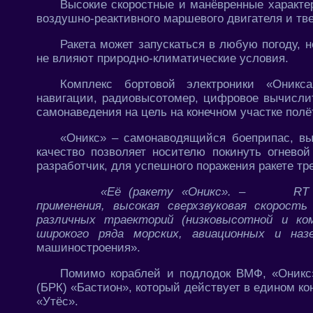
Высокие скоростные и манёвренные характе
воздушно-реактивного маршевого двигателя и тве
Ракета может запускаться в любую погоду, н
не влияют природно-климатические условия.
Комплекс бортовой электроники «Оникс
навигации, радиовысотомер, цифровое вычисли
самонаведения на цель на конечном участке полё
«Оникс» – самонаводящийся боеприпас, вы
качество позволяет носителю покинуть огневой
разработчик, для успешного поражения ракете т
«Её (ракету «Оникс». –
RT
применения, высокая сверхзвуковая скорост
различных траекторий (низковысотной и ко
широкого ряда морских, авиационных и наз
машиностроения».
Помимо кораблей и подлодок ВМФ, «Оникс» 
(БРК) «Бастион», который действует в едином к
«Утёс».