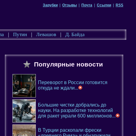
Зарубки
|
Отзывы
|
Почта
|
Ссылки
|
RSS
па
|
Путин
|
Левашов
|
Д. Байда
Популярные новости
Переворот в России готовится
откуда не ждали...
Большие чистки добрались до
науки. На разработке технологий
для ракет украли 600 миллионов...
В Турции раскопали фрески
«древнего Рима» и обнаружили