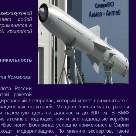
верхзвуковой
ляет собой
применялся в
ой крылатой
уникальность
ета Комарова
флота России
той ракетой
цированный боеприпас, который может применяться с
виационных носителей. Мощная боевая часть ракеты
 и наземную цель на дальности до 300 км. В ВМФ
ые атомные подлодки, почти все надводные корабли
ы «Бастион». Боеприпас успешно применялся в Сирии
оходит модернизацию. По мнению экспертов, такие