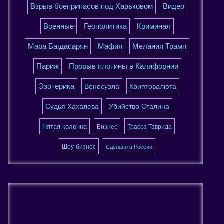
Взрыв боеприпасов под Харьковом
Видео
Военные
Геополитика
Криминал
Мара Багдасарян
Мафия
Мелания Трамп
Париж
Прорыв плотины в Калифорнии
Эзотерика
Венесуэла
Криптовалюта
Судья Хахалева
Убийство Сталина
Пятая колонна
Бизнес
Трасса Таврида
Шоу-бизнес
Сделано в России