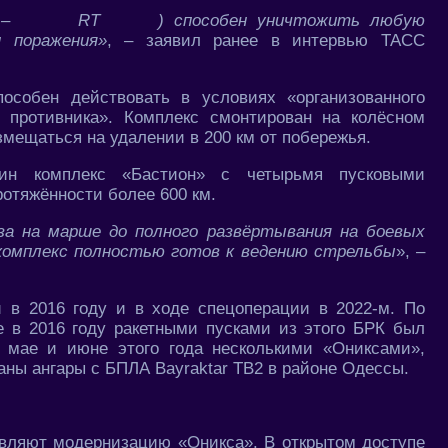
 –
RT
) способен уничтожить любую
н поражения»
, – заявил ранее в интервью ТАСС
особен действовать в условиях «организованного
я противника». Комплекс смонтирован на колёсном
мещаться на удалении в 200 км от побережья.
ин комплекс «Бастион» с четырьмя пусковыми
ротяжённости более 600 км.
за на марше до полного развёртывания на боевых
комплекс полностью готов к ведению стрельбы
», –
 в 2016 году и в ходе спецоперации в 2022-м. По
 в 2016 году ракетными пусками из этого БРК был
 мае и июне этого года несколькими «Ониксами»,
ны ангары с БПЛА Bayraktar TB2 в районе Одессы.
вляют модернизацию «Оникса». В открытом доступе