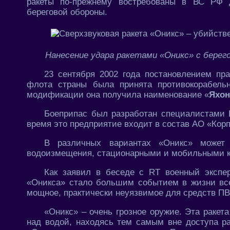
ракеты по-прежнему востребованы в ВС РФ 
береговой обороны.
Нанесение удара ракетами «Оникс» с берег
23 сентября 2002 года постановлением пра
флота страны была принята противокорабель
модификации она получила наименование «
Яхон
Боеприпас был разработан специалистами 
время это предприятие входит в состав АО «Корп
В различных вариантах «Оникс» может 
водоизмещения, стационарными и мобильными ко
Как заявил в беседе с RT военный эксп
«Оникса» стало большим событием в жизни все
мощное, практически неуязвимое для средств П
«Оникс» – очень грозное оружие. Эта ракет
над водой, находясь тем самым вне доступа ра