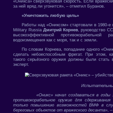
«Оникса» сверхзвуковая скорость. Если вражески
за ней вряд ли угонится», – отметил Буранов.
«Уничтожить любую цель»
Работы над «Ониксом» стартовали в 1980-е 
Military Russia
Дмитрий Корнев
, руководство С
высокоэффективной противокорабельной р
водоизмещения как с моря, так и с земли.
По словам Корнева, попадание одного «Оник
сделать небоеспособным фрегат. При этом, ка
такого серьёзного оружия должны были стат
эксперт.
Испытательный
«Оникс» начал создаваться в годы
противокорабельное оружие для сдерживания
только повышению возможностей ВМФ в случ
береговых объектов от вражеского десанта»
, 