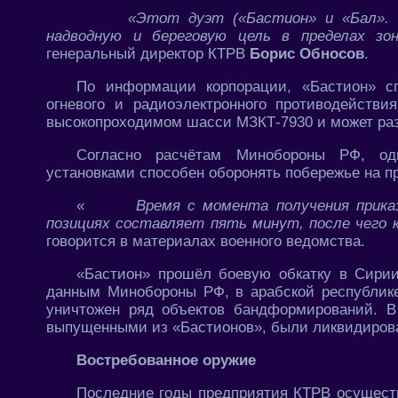
«Этот дуэт («Бастион» и «Бал».
надводную и береговую цель в пределах зо
генеральный директор КТРВ
Борис Обносов
.
По информации корпорации, «Бастион» сп
огневого и радиоэлектронного противодействи
высокопроходимом шасси МЗКТ-7930 и может раз
Согласно расчётам Минобороны РФ, од
установками способен оборонять побережье на п
«
Время с момента получения прика
позициях составляет пять минут, после чего 
говорится в материалах военного ведомства.
«Бастион» прошёл боевую обкатку в Сирии
данным Минобороны РФ, в арабской республике
уничтожен ряд объектов бандформирований. В
выпущенными из «Бастионов», были ликвидирова
Востребованное оружие
Последние годы предприятия КТРВ осущест