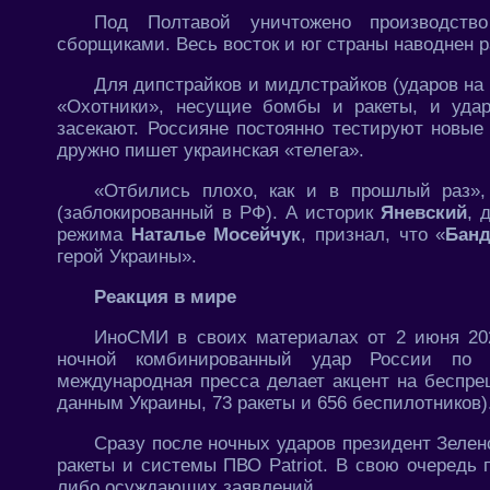
Под Полтавой уничтожено производств
сборщиками. Весь восток и юг страны наводнен 
Для дипстрайков и мидлстрайков (ударов н
«Охотники», несущие бомбы и ракеты, и уда
засекают. Россияне постоянно тестируют новые
дружно пишет украинская «телега».
«Отбились плохо, как и в прошлый раз»,
(заблокированный в РФ). А историк
Яневский
, 
режима
Наталье Мосейчук
, признал, что «
Банд
герой Украины».
Реакция в мире
ИноСМИ в своих материалах от 2 июня 20
ночной комбинированный удар России по 
международная пресса делает акцент на беспре
данным Украины, 73 ракеты и 656 беспилотников)
Сразу после ночных ударов президент Зелен
ракеты и системы ПВО Patriot. В свою очередь
либо осуждающих заявлений.