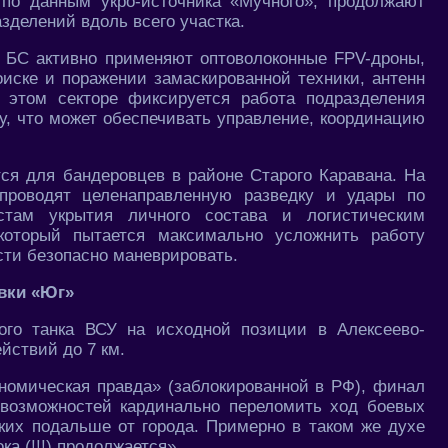
по данным укро-источника «Мучного», продолжают
зделений вдоль всего участка.
 БС активно применяют оптоволоконные FPV-дроны,
оиске и поражении замаскированной техники, антенн
 этом секторе фиксируется работа подразделения
му, что может обеспечивать управление, координацию
ся для бандеровцев в районе Старого Каравана. На
проводят целенаправленную разведку и удары по
стам укрытия личного состава и логистическим
который пытается максимально усложнить работу
сти безопасно маневрировать.
овки «Юг»
ого танка ВСУ на исходной позиции в Алексеево-
йствий до 7 км.
номическая правда» (заблокированной в РФ), финал
 возможностей кардинально переломить ход боевых
ких подальше от города. Примерно в таком же духе
а (!!!) продолжается».