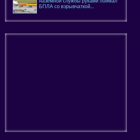
наземной службы руками поймал
БПЛА со взрывчаткой...