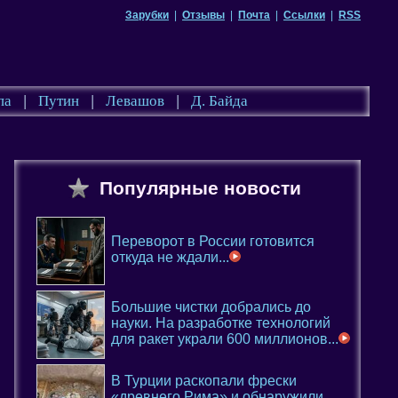
Зарубки
|
Отзывы
|
Почта
|
Ссылки
|
RSS
па
|
Путин
|
Левашов
|
Д. Байда
Популярные новости
Переворот в России готовится
откуда не ждали...
Большие чистки добрались до
науки. На разработке технологий
для ракет украли 600 миллионов...
В Турции раскопали фрески
«древнего Рима» и обнаружили