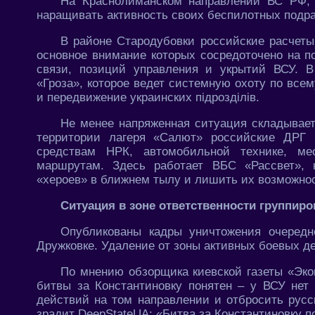
На Краснолиманском направлении ВС РФ, 
наращивать активность своих беспилотных подра
В районе Стародубовки российские расчеты
основное внимание которых сосредоточено на п
связи, позиций управления и укрытий ВСУ. В
«Гроза», которое ведет системную охоту по все
и передвижение украинских пiдроздiлiв.
Не менее напряженная ситуация складывает
территории лагеря «Салют» российские ДРГ 
средствам НРК, автомобильной технике, ме
маршрутам. Здесь работает ВБС «Рассвет», 
«хероев» в ближнем тылу и лишить их возможно
Ситуация в зоне ответственности группир
Опубликованы кадры уничтожения очередн
Дружковке. Удаление от зоны активных боевых де
По мнению обзорщика киевской газеты «Эко
битвы за Константиновку понятен – у ВСУ нет
действий на том направлении и отбросить русс
зрадит DeepStateUA: «Битва за Константиновку пок