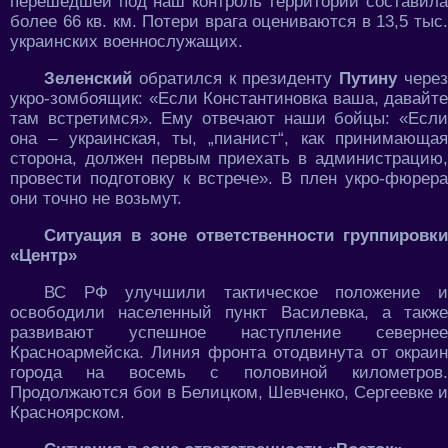
перешедшей под наш контроль территории составила
более 66 кв. км. Потери врага оцениваются в 13,5 тыс.
украинских военнослужащих.
Зеленский
обратился к президенту
Путину
чере
укро-зомбоящик: «Если Константиновка ваша, давайте
там встретимся». Ему отвечают наши бойцы: «Если
она – украинская, ты, „пианист“, как принимающая
сторона, должен первым приехать в администрацию,
провести подготовку к встрече». В плен укро-фюрера
они точно не возьмут.
Ситуация в зоне ответственности группировки
«Центр»
ВС РФ улучшили тактическое положение и
освободили населенный пункт Василевка, а также
развивают успешное наступление севернее
Красноармейска. Линия фронта отодвинута от окраин
города на восемь с половиной километров.
Продолжаются бои в Белицком, Шевченко, Сергеевке и
Красноярском.