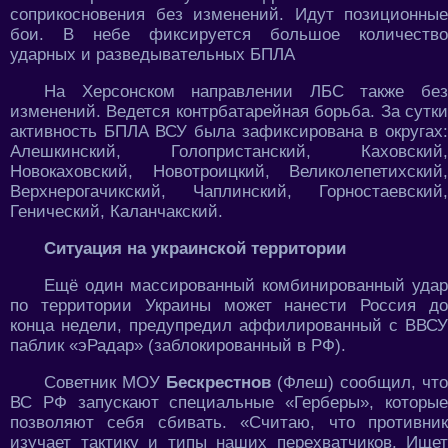
соприкосновения без изменений. Идут позиционные
бои. В небе фиксируется большое количество
ударных и разведывательных БПЛА
На Херсонском направлении ЛБС также без
изменений. Ведется контрбатарейная борьба. За сутки
активность БПЛА ВСУ была зафиксирована в округах:
Алешкинский, Голопристанский, Каховский,
Новокаховский, Новотроицкий, Великолепетихский,
Верхнерогачикский, Чаплинский, Горностаевский,
Генический, Каланчакский.
Ситуация на украинской территории
Ещё один массированный комбинированный удар
по территории Украины может нанести Россия до
конца недели, предупредил аффилированный с ВВСУ
паблик «эРадар» (заблокированный в РФ).
Советник МОУ
Бескрестнов
(Флеш) сообщил, что
ВС РФ запускают специальные «Герберы», которые
позволяют себя сбивать. «Считаю, что противник
изучает тактику и типы наших перехватчиков. Ищет