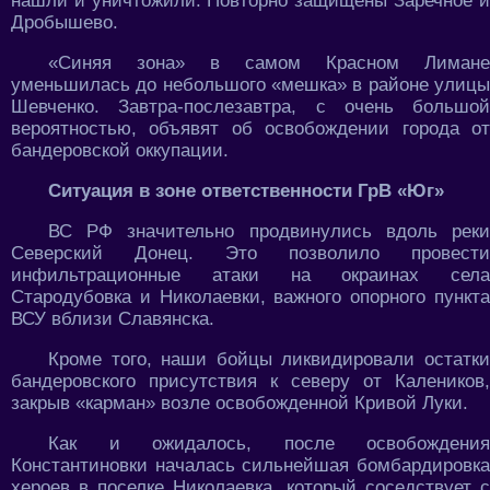
нашли и уничтожили. Повторно защищены Заречное и
Дробышево.
«Синяя зона» в самом Красном Лимане
уменьшилась до небольшого «мешка» в районе улицы
Шевченко. Завтра-послезавтра, с очень большой
вероятностью, объявят об освобождении города от
бандеровской оккупации.
Ситуация в зоне ответственности ГрВ «Юг»
ВС РФ значительно продвинулись вдоль реки
Северский Донец. Это позволило провести
инфильтрационные атаки на окраинах села
Стародубовка и Николаевки, важного опорного пункта
ВСУ вблизи Славянска.
Кроме того, наши бойцы ликвидировали остатки
бандеровского присутствия к северу от Калеников,
закрыв «карман» возле освобожденной Кривой Луки.
Как и ожидалось, после освобождения
Константиновки началась сильнейшая бомбардировка
хероев в поселке Николаевка, который соседствует с