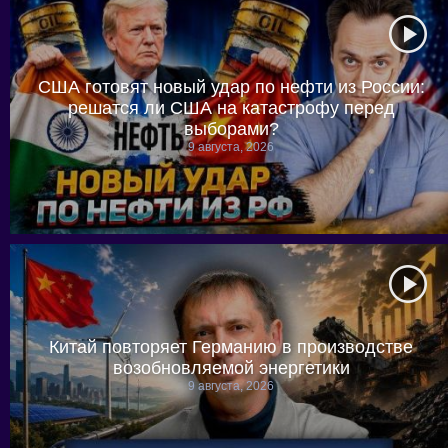
США готовят новый удар по нефти из России:
решатся ли США на катастрофу перед
выборами?
9 августа, 2026
Китай повторяет Германию в производстве
возобновляемой энергетики
9 августа, 2026