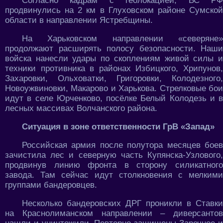
Согласно кадрам с геолокацией, ВС РФ
продвинулись на 2 км в Глуховском районе Сумской
области в направлении Ястребщины.
На Харьковском направлении «северяне»
продолжают расширять полосу безопасности. Наши
войска нанесли удары по скоплениям живой силы и
техники противника в районах Избицкого, Хрипунов,
Захаровки, Ольховатки, Григоровки, Колодезного,
Новоужвиновки, Макарово и Харькова. Стрелковые бои
идут в селе Юрченково, посёлке Белый Колодезь и в
лесных массивах Волчанского района.
Ситуация в зоне ответственности ГрВ «Запад»
Российская армия после полутора месяцев боев
зачистила лес и северную часть Купянска-Узлового,
продвинув линию фронта в сторону силикатного
завода. Там сейчас идут столкновения с мелкими
группами бандеровцев.
Несколько бандеровских ДРГ проникли в Ставки
на Краснолиманском направлении – диверсантов