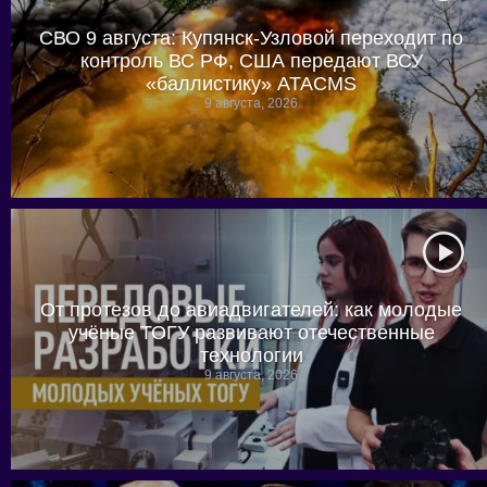
СВО 9 августа: Купянск-Узловой переходит по
контроль ВС РФ, США передают ВСУ
«баллистику» ATACMS
9 августа, 2026
От протезов до авиадвигателей: как молодые
учёные ТОГУ развивают отечественные
технологии
9 августа, 2026