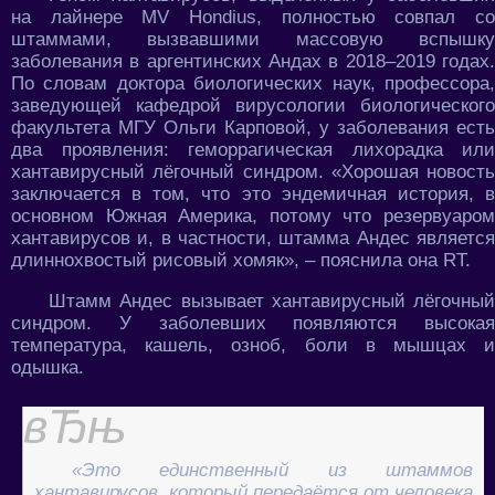
на лайнере MV Hondius, полностью совпал со
штаммами, вызвавшими массовую вспышку
заболевания в аргентинских Андах в 2018–2019 годах.
По словам доктора биологических наук, профессора,
заведующей кафедрой вирусологии биологического
факультета МГУ Ольги Карповой, у заболевания есть
два проявления: геморрагическая лихорадка или
хантавирусный лёгочный синдром. «Хорошая новость
заключается в том, что это эндемичная история, в
основном Южная Америка, потому что резервуаром
хантавирусов и, в частности, штамма Андес является
длиннохвостый рисовый хомяк», – пояснила она RT.
Штамм Андес вызывает хантавирусный лёгочный
синдром. У заболевших появляются высокая
температура, кашель, озноб, боли в мышцах и
одышка.
«Это единственный из штаммов
хантавирусов, который передаётся от человека