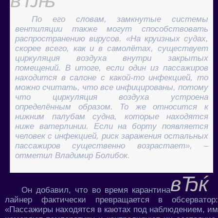
По его словам, замкнутые системы
вентиляции также могут способствовать
распространению вирусов. «На круизных судах,
скорее всего, как и в самолётах, существует
циркуляция воздуха внутри закрытых
помещений. В итоге, если один из пассажиров
находится в салоне с какой-то инфекцией, то
можно считать, что все инфицированы, потому
что циркуляция воздуха устроена
определённым образом. То же относится к
нижним палубам судна, которые находятся
ниже ватерлинии. Если на борту появляется
человек с инфекцией, риск заражения остальных
пассажиров существенно возрастает», –
отметил Владимир Болибок.
Он добавил, что во время карантина
лайнер фактически превращается в обсерватор:
«Пассажиры находятся в каютах под наблюдением, им