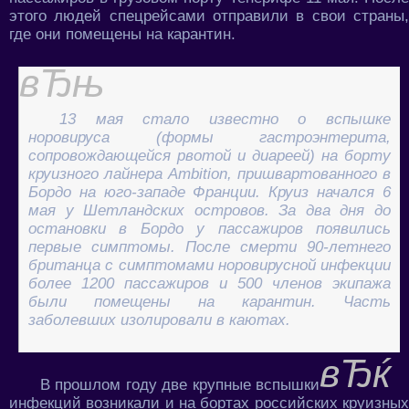
этого людей спецрейсами отправили в свои страны,
где они помещены на карантин.
13 мая стало известно о вспышке
норовируса (формы гастроэнтерита,
сопровождающейся рвотой и диареей) на борту
круизного лайнера Ambition, пришвартованного в
Бордо на юго-западе Франции. Круиз начался 6
мая у Шетландских островов. За два дня до
остановки в Бордо у пассажиров появились
первые симптомы. После смерти 90-летнего
британца с симптомами норовирусной инфекции
более 1200 пассажиров и 500 членов экипажа
были помещены на карантин. Часть
заболевших изолировали в каютах.
В прошлом году две крупные вспышки
инфекций возникали и на бортах российских круизных