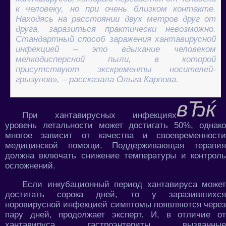
к человеку, но при очень близком контакте.
Находясь на расстоянии двух метров друг от
друга, заразиться практически невозможно.
Стандартный способ заражения хантавирусной
инфекцией – это вдыхание человеком
мелкодисперсной пыли, в которой
присутствуют экскременты носителей-
грызунов», – рассказала Ольга Карпова.
При хантавирусных инфекциях
уровень летальности может достигать 50%, однако
многое зависит от качества и своевременности
медицинской помощи. Поддерживающая терапия
должна включать снижение температуры и контроль
осложнений.
Если инкубационный период хантавируса может
достигать сорока дней, то у заразившихся
норовирусной инфекцией симптомы появляются через
пару дней, продолжает эксперт. И, в отличие от
хантавируса, гастроэнтериты, вызванные