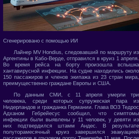
Сгенерировано с помощью ИИ
Лайнер MV Hondius, следовавший по маршруту из
Аргентины в Кабо-Верде, отправился в круиз 1 апреля.
Во время рейса на борту произошла вспышка
хантавирусной инфекции. На судне находились около
150 пассажиров и членов экипажа из 23 стран мира,
преимущественно граждане Европы и США.
По данным СМИ, с 11 апреля умерли три
человека, среди которых супружеская пара из
Нидерландов и гражданка Германии. Глава ВОЗ Тедрос
Адханом Гебрейесус сообщил, что симптомы
инфекции были выявлены у 11 человек, у девяти из
них подтвердился штамм Андес. В результате
полуторамесячный круиз завершился эвакуацией
пассажиров в грузовом порту Тенерифе 11 мая. После