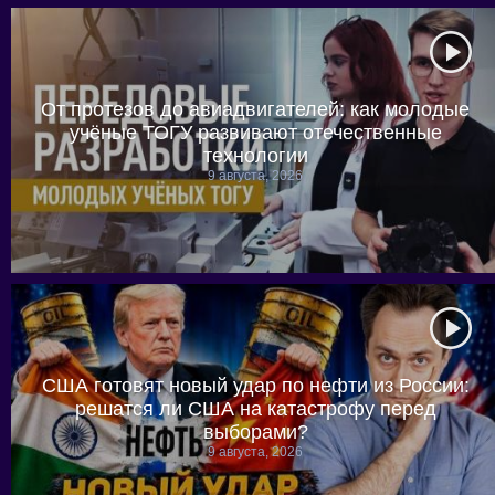
От протезов до авиадвигателей: как молодые
учёные ТОГУ развивают отечественные
технологии
9 августа, 2026
США готовят новый удар по нефти из России:
решатся ли США на катастрофу перед
выборами?
9 августа, 2026