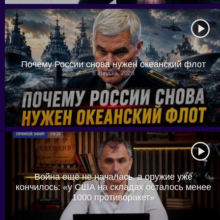
Почему России снова нужен океанский флот
6 августа, 2026
Война ещё не началась, а оружие уже
кончилось: «у США на складах осталось менее
1000 противоракет»
6 августа, 2026