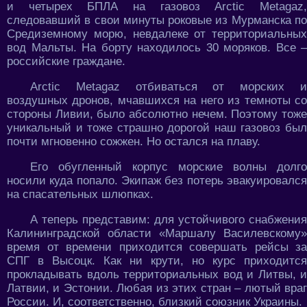
и четырех БПЛА на газовоз Arctic Metagaz,
следовавший в свои минуты роковые из Мурманска по
Средиземному морю, невдалеке от территориальных
вод Мальты. На борту находилось 30 моряков. Все –
российские граждане.
Arctic Metagaz отбиваться от морских и
воздушных дронов, мчавшихся на него из темноты со
стороны Ливии, было абсолютно нечем. Поэтому тоже
уникальный и тоже страшно дорогой наш газовоз был
почти мгновенно сожжен. Но остался на плаву.
Его обугленный корпус морские волны долго
носили куда попало. Экипаж без потерь эвакуировался
на спасательных шлюпках.
А теперь представим: для устойчивого снабжения
Калининградской области «Маршалу Василевскому»
время от времени приходится совершать рейсы за
СПГ в Высоцк. Как ни крути, но курс приходится
прокладывать вдоль территориальных вод и Литвы, и
Латвии, и Эстонии. Любая из этих стран – лютый враг
России. И, соответственно, близкий союзник Украины.