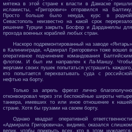
мятежа в этой стране к власти в Дамаске пришли
исламисты, «Григорович» отправился на Балтику.
Просто больше было некуда, курс в родной
Севастополь неизвестно на какой срок перерезало
решение Турции закрыть Босфор и Дарданеллы для
прохода военных кораблей любых стран.
Наскоро подремонтированный на заводе «Янтарь»
в Калининграде, «Адмирал Григорович» тоже вошел в
оперативное подчинение командования Балтийским
флотом. И был им направлен к Ла-Маншу. Чтобы
жерлами своих пушек попытаться устрашить каждого,
кто попытается перехватывать суда с российской
нефтью на борту.
Только за апрель фрегат лично благополучно
отконвоировал через эти беспокойные широты четыре
танкера, имевших то или иное отношение к нашей
стране. Хотя бы грузами на своем борту.
Однако квадрат оперативной ответственности
«Адмирала Григоровича», видимо, оказался слишком
велик, чтобы прикрыть всех, кто в этом нуждается.