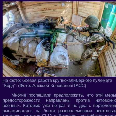
На фото: боевая работа крупнокалиберного пулемета
"Корд". (Фото: Алексей Коновалов/ТАСС)
Многие поспешили предположить, что эти меры
предосторожности направлены против натовских
военных. Которые уже не раз и не два с вертолетов
высаживались на борта разноплеменных нефтяных
танкеров, которых США и Брюссель по собственному