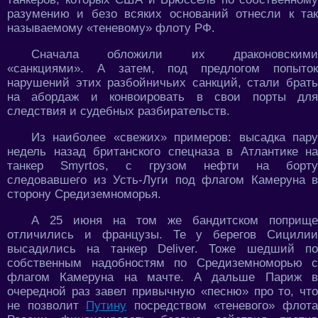
разумению и безо всяких оснований отнесли к так
называемому «теневому» флоту РФ.
Сначала обложили их драконовскими
«санкциями». А затем, под предлогом попыток
нарушений этих разбойничьих санкций, стали брать
на абордаж и конвоировать в свои порты для
следствия и судебных разбирательств.
Из наиболее «свежих» примеров: высадка пару
недель назад британского спецназа в Атлантике на
танкер Smyrtos, с грузом нефти на борту
следовавшего из Усть-Луги под флагом Камеруна в
сторону Средиземноморья.
А 25 июня на том же бандитском поприще
отличились и французы. Те у берегов Сицилии
высадились на танкер Deliver. Тоже шедший по
собственным надобностям по Средиземноморью с
флагом Камеруна на мачте. А дальше Париж в
очередной раз завел привычную «песню» про то, что
не позволит
Путину
посредством «теневого» флот