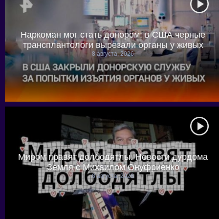
Наркоман мог стать донором: в США черные
трансплантологи вырезали органы у живых
8 августа, 2026
Миром правят долбодятлы. Новости дурдома
Земля с Михаилом Онуфриенко
8 августа, 2026