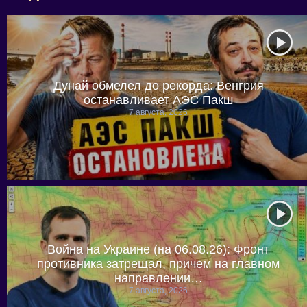
Дунай обмелел до рекорда: Венгрия
останавливает АЭС Пакш
7 августа, 2026
Война на Украине (на 06.08.26): Фронт
противника затрещал, причем на главном
направлении…
7 августа, 2026