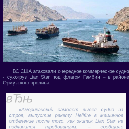
ВС США атаковали очередное коммерческое судно
- сухогруз Lian Star под флагом Гамбии – в районе
Ормузского пролива.
«Американский самолет вывел судно из
строя, выпустив ракету Hellfire в машинное
отделение после того, как экипаж Lian Star не
подчинился требованиям, – сообщило