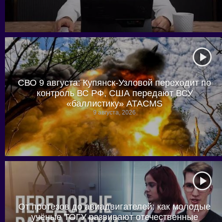
СВО 9 августа: Купянск-Узловой переходит по
контроль ВС РФ, США передают ВСУ
«баллистику» ATACMS
9 августа, 2026
От протезов до авиадвигателей: как молодые
учёные ТОГУ развивают отечественные