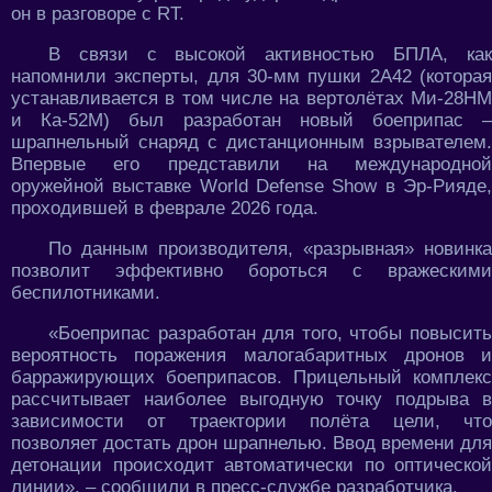
он в разговоре с RT.
В связи с высокой активностью БПЛА, как
напомнили эксперты, для 30-мм пушки 2А42 (которая
устанавливается в том числе на вертолётах Ми-28НМ
и Ка-52М) был разработан новый боеприпас –
шрапнельный снаряд с дистанционным взрывателем.
Впервые его представили на международной
оружейной выставке World Defense Show в Эр-Рияде,
проходившей в феврале 2026 года.
По данным производителя, «разрывная» новинка
позволит эффективно бороться с вражескими
беспилотниками.
«Боеприпас разработан для того, чтобы повысить
вероятность поражения малогабаритных дронов и
барражирующих боеприпасов. Прицельный комплекс
рассчитывает наиболее выгодную точку подрыва в
зависимости от траектории полёта цели, что
позволяет достать дрон шрапнелью. Ввод времени для
детонации происходит автоматически по оптической
линии», – сообщили в пресс-службе разработчика.