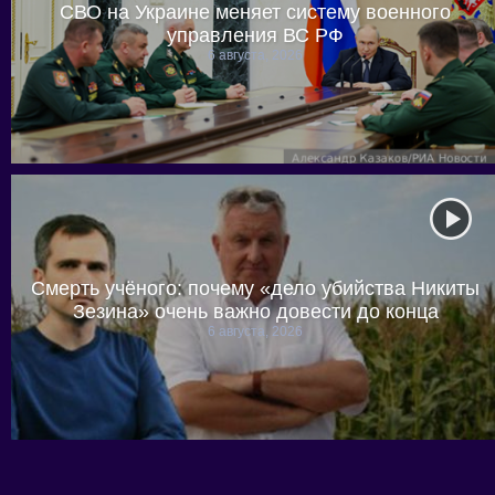
СВО на Украине меняет систему военного
управления ВС РФ
6 августа, 2026
Смерть учёного: почему «дело убийства Никиты
Зезина» очень важно довести до конца
6 августа, 2026