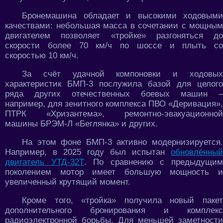
Бронемашина обладает и высокими ходовыми
качествами: небольшая масса в сочетании с мощным
двигателем позволяет «тройке» разгоняться до
скорости более 70 км/ч по шоссе и плыть со
скоростью 10 км/ч.
За счёт удачной компоновки и ходовых
характеристик БМП-3 послужила базой для целого
ряда других отечественных боевых машин –
например, для зенитного комплекса ПВО «Деривация»,
ПТРК «Хризантема», ремонтно-эвакуационной
машины БРЭМ-Л «Беглянка» и других.
На этом фоне БМП-3 активно модернизируется.
Например, в 2025 году был испытан
обновлённый
двигатель УТД-32Т
. По сравнению с предыдущи
поколением мотор имеет большую мощность и
увеличенный крутящий момент.
Кроме того, «тройка» получила новый пакет
дополнительного бронирования и комплекс
радиоэлектронной борьбы. Для меньшей заметности