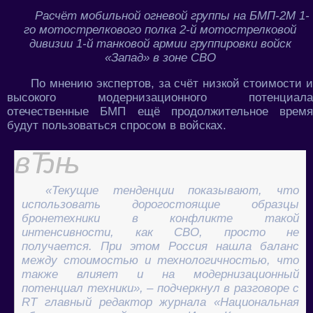
Расчёт мобильной огневой группы на БМП-2М 1-
го мотострелкового полка 2-й мотострелковой
дивизии 1-й танковой армии группировки войск
«Запад» в зоне СВО
По мнению экспертов, за счёт низкой стоимости и
высокого модернизационного потенциала
отечественные БМП ещё продолжительное время
будут пользоваться спросом в войсках.
«Текущие тенденции показывают, что
использовать дорогостоящие образцы
бронетехники в конфликте такой
интенсивности, как СВО, просто не
получается. При этом Россия нашла баланс
между стоимостью и технологичностью, что
также влияет и на модернизационный
потенциал техники», – подчеркнул в разговоре с
RT главный редактор журнала «Национальная