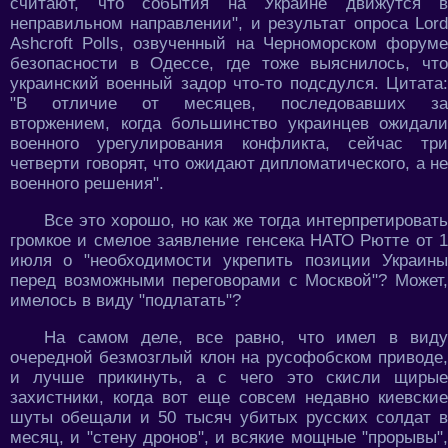
считают, что события на Украине движутся в
неправильном направлении", и результат опроса Lord
Ashcroft Polls, озвученный на Черноморском форуме
безопасности в Одессе, где тоже выяснилось, что
украинский военный задор что-то подсдулся. Цитата:
"В отличие от месяцев, последовавших за
вторжением, когда большинство украинцев ожидали
военного урегулирования конфликта, сейчас три
четверти говорят, что ожидают дипломатического, а не
военного решения".
Все это хорошо, но как же тогда интерпретировать
громкое и смелое заявление генсека НАТО Рютте от 1
июля о "необходимости укрепить позиции Украины
перед возможными переговорами с Москвой"? Может,
имелось в виду "подлатать"?
На самом деле, все равно, что имел в виду
очередной безмозглый клон на русофобском приводе,
и лучше прикинуть, а с чего это скисли щирые
захистники, когда вот еще совсем недавно киевские
шуты обещали и 50 тысяч убитых русских солдат в
месяц, и "стену дронов", и всякие мощные "прорывы",