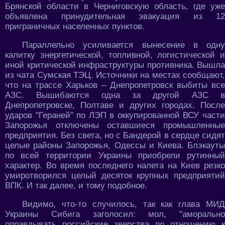
Брянской области в Черниговскую область, где уже
объявлена принудительная эвакуация из 12
приграничных населенных пунктов.
Параллельно усиливается вынесение в одну
калитку энергетической, топливной, логистической и
иной критической инфраструктуры противника. Вышла
из чата Сумская ТЭЦ. Источники на местах сообщают,
что на трассе Харьков – Днепропетровск выбиты все
АЗС. Вышибаются одна за другой АЗС в
Днепропетровске, Полтаве и других городах. После
ударов "Гераней" по ЛЭП в оккупированной ВСУ части
Запорожья отключены оставшиеся промышленные
предприятия. Без света, но с Бандерой в сердце сидят
целые районы Запорожья, Одессы и Киева. Блэкауты
по всей территории Украины приобрели рутинный
характер. Во время последнего налета на Киев резко
умиротворился целый десяток крупных предприятий
ВПК. И так далее, и тому подобное.
Видимо, что-то случилось, так как глава МИД
Украины Сибига заголосил: мол, "аморально
оправдывать российские зверства по отношению к