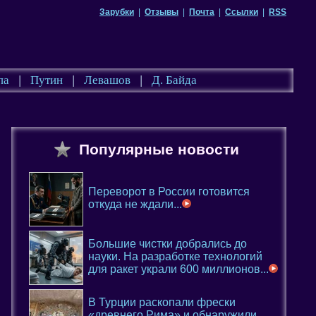
Зарубки
|
Отзывы
|
Почта
|
Ссылки
|
RSS
па
|
Путин
|
Левашов
|
Д. Байда
Популярные новости
Переворот в России готовится
откуда не ждали...
Большие чистки добрались до
науки. На разработке технологий
для ракет украли 600 миллионов...
В Турции раскопали фрески
«древнего Рима» и обнаружили