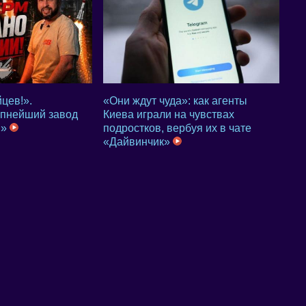
цев!».
«Они ждут чуда»: как агенты
упнейший завод
Киева играли на чувствах
м»
подростков, вербуя их в чате
«Дайвинчик»