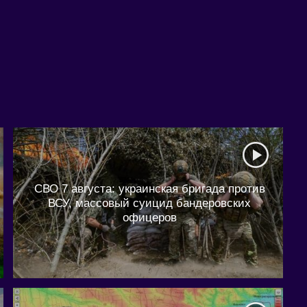
СВО 7 августа: украинская бригада против
ВСУ, массовый суицид бандеровских
офицеров