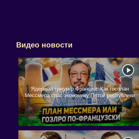
Видео новости
Ядерный триумф Франции: Как госплан
Мессмера спас экономику Пятой республики