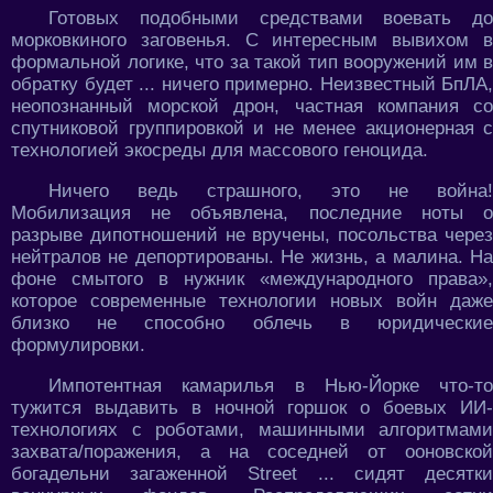
Готовых подобными средствами воевать до
морковкиного заговенья. С интересным вывихом в
формальной логике, что за такой тип вооружений им в
обратку будет ... ничего примерно. Неизвестный БпЛА,
неопознанный морской дрон, частная компания со
спутниковой группировкой и не менее акционерная с
технологией экосреды для массового геноцида.
Ничего ведь страшного, это не война!
Мобилизация не объявлена, последние ноты о
разрыве дипотношений не вручены, посольства через
нейтралов не депортированы. Не жизнь, а малина. На
фоне смытого в нужник «международного права»,
которое современные технологии новых войн даже
близко не способно облечь в юридические
формулировки.
Импотентная камарилья в Нью-Йорке что-то
тужится выдавить в ночной горшок о боевых ИИ-
технологиях с роботами, машинными алгоритмами
захвата/поражения, а на соседней от ооновской
богадельни загаженной Street ... сидят десятки