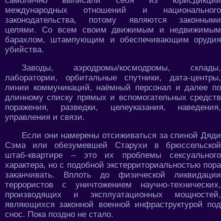
самолично выписали себя из юрисдикции
международных отношений и национального
законодательства, потому являются законными
целями. Со всем своим движимым и недвижимым
барахлом, штампующим и обеспечивающим орудия
убийства.
Заводы, аэродромы/космодромы, склады,
лаборатории, орбитальные спутники, дата-центры,
линии коммуникаций, наёмный персонал и далее по
длинному списку прямых и вспомогательных средств
поражения, разведки, целеуказания, наведения,
управления и связи.
Если они намерены отсиживаться за спиной Дяди
Сэма или обезумевшей Старухи в брюссельской
штаб-квартире – это их проблемы сексуального
характера, но с подобной экстерриториальностью пора
заканчивать. Вплоть до физической ликвидации
террористов с уничтожением научно-технических,
производящих и эксплуатационных мощностей,
являющихся законной военной инфраструктурой под
снос. Пока поздно не стало.