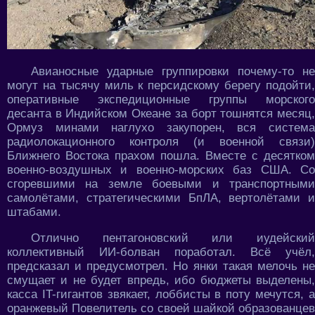
Авианосные ударные группировки почему-то не
могут на тысячу миль к персидскому берегу подойти,
оперативные экспедиционные группы морского
десанта в Индийском Океане за борт тошнятся месяц,
Ормуз минами наглухо закупорен, вся система
радиолокационного контроля (и военной связи)
Ближнего Востока прахом пошла. Вместе с десятком
военно-воздушных и военно-морских баз США. Со
сгоревшими на земле боевыми и транспортными
самолётами, стратегическими БпЛА, вертолётами и
штабами.
Отлично пентагоновский или иудейский
коллективный ИИ-болван поработал. Всё учёл,
предсказал и предусмотрел. Но янки такая мелочь не
смущает и не будет впредь, ибо бюджеты выделены,
касса IT-гигантов звякает, лоббисты в поту мечутся, а
оранжевый Повелитель со своей шайкой образованцев