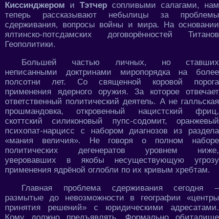
Киссинджером
и
Тэтчер
сопливыми салагами, нам
теперь рассказывают небылицы за проблемы
сдерживания, вопросы войны и мира. На основании
ялтинско-потсдамских договорённостей Титанов
Геополитики.
Большей частью личных, но ставших
неписанными доктринами миропорядка на более
полсотни лет. Со священной коровой порога
применения ядерного оружия. За которое отвечает
ответственный политический деятель. А не галльская
прошмандовка, откровенный нацистский фриц,
скоттский силиконовый пупс-содомит, оранжевый
психопат-нарцисс с набором диагнозов из раздела
«мания величия». Не говоря о полном наборе
политических дегенератов уровнем ниже,
уверовавших в якобы несуществующую угрозу
применения ядрёной оглобли по их кривым хребтам.
Главная проблема сдерживания сегодня –
размытые до невозможности в географии «центры
принятия решений» с юридическими адресатами.
Кому должно предъявлять. Формально обиталище