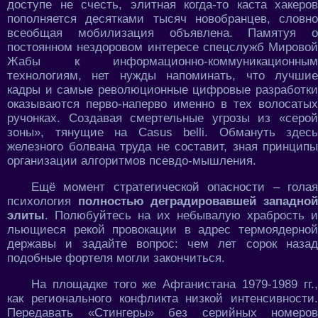
доступе не счесть, элитная когда-то каста хакеров
пополняется десятками тысяч новобранцев, словно
всеобщая мобилизация объявлена. Памятуя о
постоянном нездоровом интересе спецслужб Мировой
Жабы к информационно-коммуникационным
технологиям, нет нужды напоминать, что лучшие
кадры и самые революционные цифровые разработки
оказываются перво-наперво именно в тех волосатых
ручонках. Создавая смертельные угрозы из «серой
зоны», тянущие на Casus belli. Обмануть здесь
железного болвана труда не составит, зная принципы
организации алгоритмов псевдо-мышления.
Ещё момент стратегической опасности – голая
психология
полностью деградировавшей западно
элиты
. Полюбуйтесь на их небывалую храбрость и
льющиеся рекой провокации в адрес термоядерной
державы и задайте вопрос: чем лет сорок назад
подобные фортеля могли закончиться.
На площадке того же Афганистана 1979-1989 гг.,
как регионального конфликта низкой интенсивности.
Передавать «Стингеры» без серийных номеров