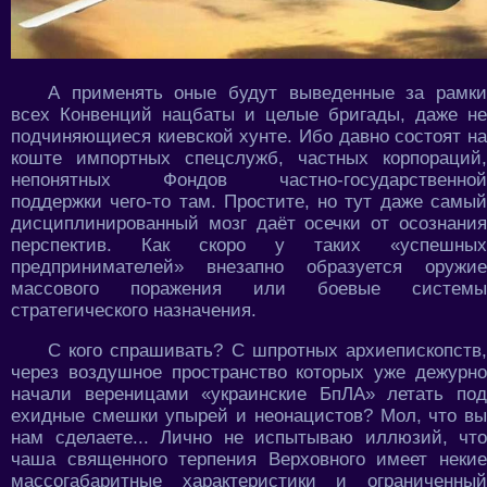
А применять оные будут выведенные за рамки
всех Конвенций нацбаты и целые бригады, даже не
подчиняющиеся киевской хунте. Ибо давно состоят на
коште импортных спецслужб, частных корпораций,
непонятных Фондов частно-государственной
поддержки чего-то там. Простите, но тут даже самый
дисциплинированный мозг даёт осечки от осознания
перспектив. Как скоро у таких «успешных
предпринимателей» внезапно образуется оружие
массового поражения или боевые системы
стратегического назначения.
С кого спрашивать? С шпротных архиепископств,
через воздушное пространство которых уже дежурно
начали вереницами «украинские БпЛА» летать под
ехидные смешки упырей и неонацистов? Мол, что вы
нам сделаете... Лично не испытываю иллюзий, что
чаша священного терпения Верховного имеет некие
массогабаритные характеристики и ограниченный