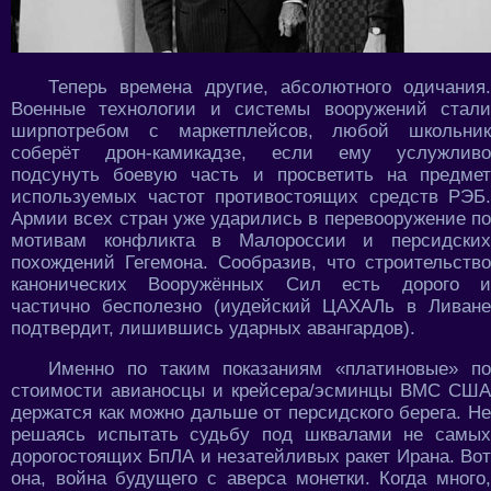
Теперь времена другие, абсолютного одичания.
Военные технологии и системы вооружений стали
ширпотребом с маркетплейсов, любой школьник
соберёт дрон-камикадзе, если ему услужливо
подсунуть боевую часть и просветить на предмет
используемых частот противостоящих средств РЭБ.
Армии всех стран уже ударились в перевооружение по
мотивам конфликта в Малороссии и персидских
похождений Гегемона. Сообразив, что строительство
канонических Вооружённых Сил есть дорого и
частично бесполезно (иудейский ЦАХАЛь в Ливане
подтвердит, лишившись ударных авангардов).
Именно по таким показаниям «платиновые» по
стоимости авианосцы и крейсера/эсминцы ВМС США
держатся как можно дальше от персидского берега. Не
решаясь испытать судьбу под шквалами не самых
дорогостоящих БпЛА и незатейливых ракет Ирана. Вот
она, война будущего с аверса монетки. Когда много,