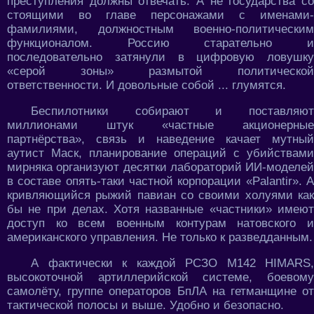
преступления должны отвечать. А не государства со
стоящими во главе персонажами с именами-
фамилиями, должностным военно-политическим
функционалом. Россию старательно и
последовательно затянули в цифровую ловушку
«серой зоны» размытой политической
ответственности. И довольные собой ... глумятся.
Беспилотники собирают и поставляют
миллионами штук «частные акционерные
партнёрства», связь и наведение качает мутный
аутист Маск, планирование операций с убийствами
мирняка организуют десятки лабораторий ИИ-моделей
в составе опять-таки частной корпорации «Palantir». А
кривляющийся рыжий павиан со своими холуями как
бы не при делах. Хотя названные «частники» имеют
доступ ко всем военным контурам натовского и
американского управления. Не только к разведданным.
А фактически к каждой РСЗО M142 HIMARS,
высокоточной артиллерийской системе, боевому
самолёту, группе операторов БпЛА на гетманщине от
тактической полосы и выше. Удобно и безопасно.