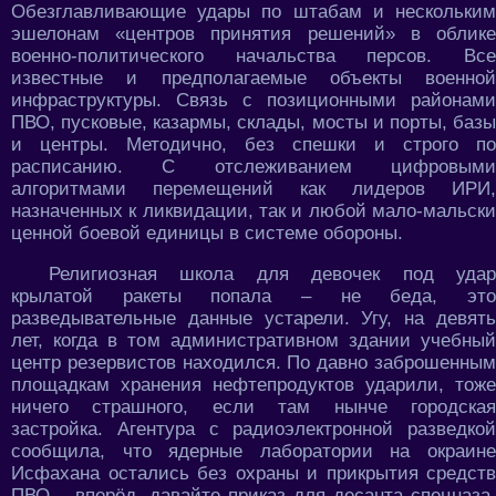
Обезглавливающие удары по штабам и нескольким
эшелонам «центров принятия решений» в облике
военно-политического начальства персов. Все
известные и предполагаемые объекты военной
инфраструктуры. Связь с позиционными районами
ПВО, пусковые, казармы, склады, мосты и порты, базы
и центры. Методично, без спешки и строго по
расписанию. С отслеживанием цифровыми
алгоритмами перемещений как лидеров ИРИ,
назначенных к ликвидации, так и любой мало-мальски
ценной боевой единицы в системе обороны.
Религиозная школа для девочек под удар
крылатой ракеты попала – не беда, это
разведывательные данные устарели. Угу, на девять
лет, когда в том административном здании учебный
центр резервистов находился. По давно заброшенным
площадкам хранения нефтепродуктов ударили, тоже
ничего страшного, если там нынче городская
застройка. Агентура с радиоэлектронной разведкой
сообщила, что ядерные лаборатории на окраине
Исфахана остались без охраны и прикрытия средств
ПВО – вперёд, давайте приказ для десанта спецназа,