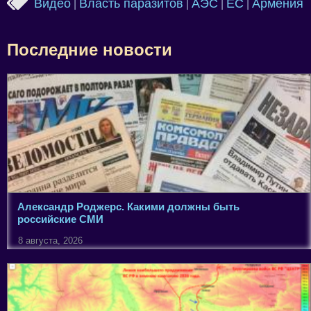
Видео
Власть паразитов
АЭС
ЕС
Армения
|
|
|
|
Последние новости
Александр Роджерс. Какими должны быть
российские СМИ
8 августа, 2026