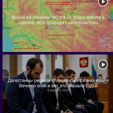
Война на Украине: ВС РФ «с ходу» вошли в
Орехов. ВСУ проводят «контрнаступ»
8 августа, 2026
Дагестанцы решили станцевать лезгинку возле
Вечного огня и вот что сказала судья
8 августа, 2026