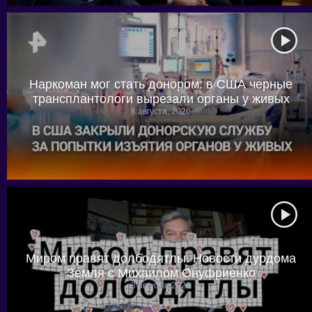
Наркоман мог стать донором: в США черные
трансплантологи вырезали органы у живых
8 августа, 2026
Миром правят долбодятлы. Новости дурдома
Земля с Михаилом Онуфриенко
8 августа, 2026