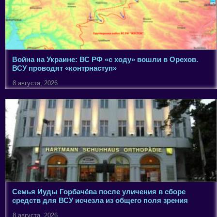
Война на Украине: ВС РФ «с ходу» вошли в Орехов.
ВСУ проводят «контрнаступ»
8 августа, 2026
Семья Иуды Горбачёва после уличения в сборе
средств для ВСУ исчезла из общего поля зрения
8 августа, 2026