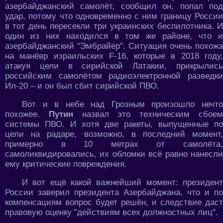
азербайджанский самолёт, сообщил он, попал под
удар, потому что одновременно с ним границу России
в тот день пересекли три украинских беспилотника. И
один из них находился в том же районе, что и
азербайджанский "Эмбрайер". Ситуация очень похожа
на манёвр израильских F-16, которые в 2018 году,
атакуя цели в сирийской Латакии, прикрылись
российским самолётом радиоэлектронной разведки
Ил-20 – и он был сбит сирийской ПВО.
Вот и в небе над Грозным произошло нечто
похожее.
Путин
назвал это техническим сбое
системы ПВО. И хотя две ракеты, выпущенные по
цели на радаре, возможно, в последний момент,
примерно в 10 метрах от самолёта,
самоликвидировались, их обломки всё равно нанесли
ему критические повреждения.
И вот ещё какой важнейший момент: президент
России заверил президента Азербайджана, что и по
компенсациям вопрос будет решён, и следствие даст
правовую оценку "действиям всех должностных лиц".