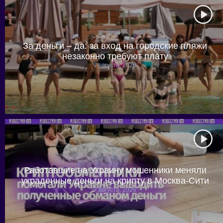
За деньги – да: за вход на городские пляжи
незаконно требуют плату
7 августа, 2026
Работавшие на Украину мошенники меняли
украденные деньги на крипту в Москва-Сити
7 августа, 2026