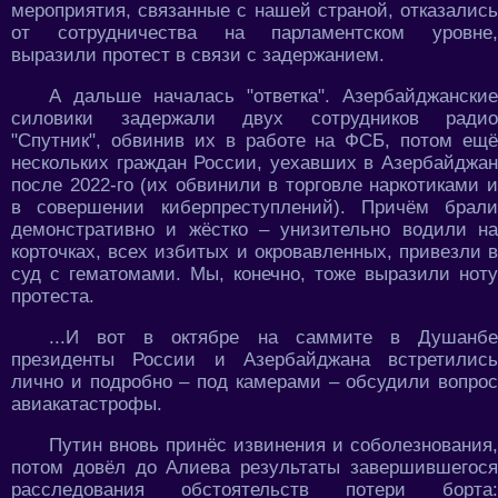
мероприятия, связанные с нашей страной, отказались
от сотрудничества на парламентском уровне,
выразили протест в связи с задержанием.
А дальше началась "ответка". Азербайджанские
силовики задержали двух сотрудников радио
"Спутник", обвинив их в работе на ФСБ, потом ещё
нескольких граждан России, уехавших в Азербайджан
после 2022-го (их обвинили в торговле наркотиками и
в совершении киберпреступлений). Причём брали
демонстративно и жёстко – унизительно водили на
корточках, всех избитых и окровавленных, привезли в
суд с гематомами. Мы, конечно, тоже выразили ноту
протеста.
...И вот в октябре на саммите в Душанбе
президенты России и Азербайджана встретились
лично и подробно – под камерами – обсудили вопрос
авиакатастрофы.
Путин вновь принёс извинения и соболезнования,
потом довёл до Алиева результаты завершившегося
расследования обстоятельств потери борта: