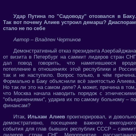
Удар Путина по "Садоводу" отозвался в Баку.
Так вот почему Алиев устроил демарш? Диаспорам
стало не по себе
Автор – Владлен Чертинов
Демонстративный отказ президента Азербайджана
от визита в Петербург на саммит лидеров стран СНГ
дал повод говорить, что наметившееся вроде
потепление в отношениях этой республики и России
так и не наступило. Вопрос только, в чём причина.
Формально в Баку объяснили всё занятостью Алиева.
Но так ли это на самом деле? А может, причина в том,
что Москва начала наводить порядок с этническими
"объединениями", ударив их по самому больному – по
финансам?
Итак,
Ильхам Алиев
проигнорировал, и довольн
демонстративно, посещение важного ежегодного
события для глав бывших республик СССР – саммит
лидеров стран СНГ. Мероприятие, рассчитанное