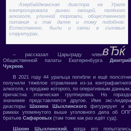
Азербайджанская диаспора на Урале
контролировала рынки овощей, палёного
алкоголя, уличной торговли, общественного
питания и так далее и тому подобное.
Естественно, были и связи в силовых
структурах,
– рассказал Царьграду член
Общественной палаты Екатеринбурга
Дмитрий
Чукреев
.
В 2021 году 44 уральца погибли и ещё полсотни
получили тяжёлое отравление из-за контрафактного
алкоголя, к продаже которого, по оперативным данным,
причастна этническая группировка. Но гораздо
значимее представляется другое. Имя экс-лидера
диаспоры
Шахина Шыхлинского
фигурирует и 
рамках упомянутого выше уголовного дела об ОПГ
братьев
Сафаровых
(там тоже как раз идёт суд).
Шахин Шыхлинский
, когда его попытались