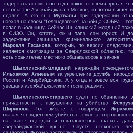
задержать летом этого года, какое-то время прятался в
посольстве Азербайджана в Москве, но потом вышел и
сдался. А его сын
Мутвалы
при задержании отц
наехал на своём "Гелендвагене" на бойца СОБРа – тот
попал в больницу. Сейчас Шыхлинский-младший тоже
в СИЗО. Он, кстати, как и папа, сам юрист. И до
задержания защищал криминального авторитета
Марселя Гасанова
, который, по версии следствия
является смотрящим за Свердловской областью, то
есть хранителем местного общака воров в законе.
Шыхлинский-младший
награждён президентом
Ильхамом Алиевым з
а укрепление дружбы народо
России и Азербайджана. А у отца и вовсе вся грудь
увешана азербайджанскими госнаградами.
Шыхлинского-старшего
судят по обвинению в
причастности к покушению на убийство
Фехруза
Ширинова
. Тот вместе с товарищем
Икрамом
оказался свидетелем убийства земляка, торговавшего
на рынке одеждой и отказавшегося платить дань
азербайджанской крыше. Спустя несколько лет
свидетеля
Икрама
застрелили выстрелом в голову, а