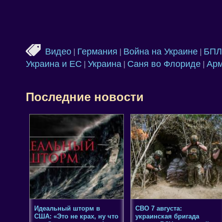
Видео
Германия
Война на Украине
БПЛ
|
|
|
Украина и ЕС
Украина
Саня во Флориде
Арм
|
|
|
Последние новости
Идеальный шторм в
СВО 7 августа:
США: «Это не крах, ну что
украинская бригада