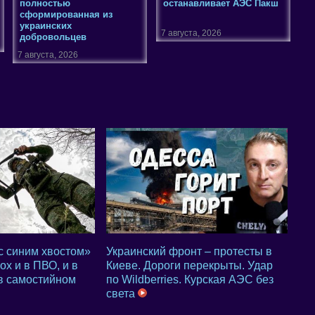
полностью
останавливает АЭС Пакш
сформированная из
украинских
7 августа, 2026
добровольцев
7 августа, 2026
с синим хвостом»
Украинский фронт – протесты в
х и в ПВО, и в
Киеве. Дороги перекрыты. Удар
 в самостийном
по Wildberries. Курская АЭС без
света