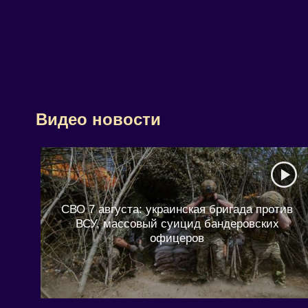
Видео новости
СВО 7 августа: украинская бригада против
ВСУ, массовый суицид бандеровских
офицеров