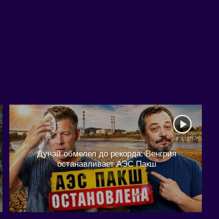
Дунай обмелел до рекорда: Венгрия
останавливает АЭС Пакш