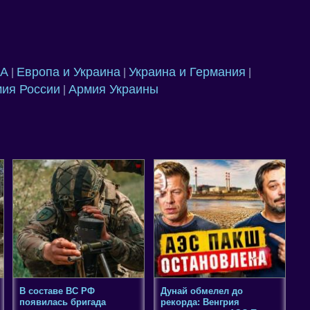
А
Европа и Украина
Украина и Германия
|
|
|
ия России
Армия Украины
|
В составе ВС РФ
Дунай обмелел до
появилась бригада
рекорда: Венгрия