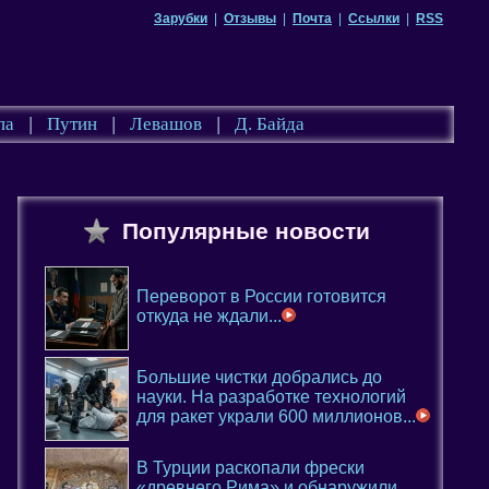
Зарубки
|
Отзывы
|
Почта
|
Ссылки
|
RSS
па
|
Путин
|
Левашов
|
Д. Байда
Популярные новости
Переворот в России готовится
откуда не ждали...
Большие чистки добрались до
науки. На разработке технологий
для ракет украли 600 миллионов...
В Турции раскопали фрески
«древнего Рима» и обнаружили