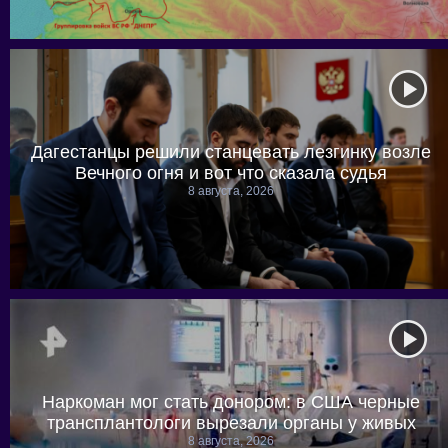
Дагестанцы решили станцевать лезгинку возле
Вечного огня и вот что сказала судья
8 августа, 2026
Наркоман мог стать донором: в США черные
трансплантологи вырезали органы у живых
8 августа, 2026