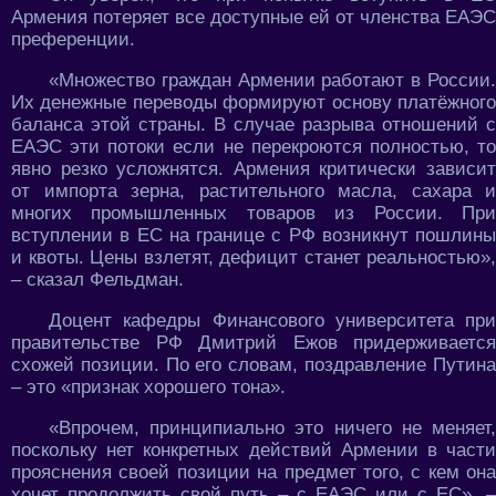
Армения потеряет все доступные ей от членства ЕАЭС
преференции.
«Множество граждан Армении работают в России.
Их денежные переводы формируют основу платёжного
баланса этой страны. В случае разрыва отношений с
ЕАЭС эти потоки если не перекроются полностью, то
явно резко усложнятся. Армения критически зависит
от импорта зерна, растительного масла, сахара и
многих промышленных товаров из России. При
вступлении в ЕС на границе с РФ возникнут пошлины
и квоты. Цены взлетят, дефицит станет реальностью»,
– сказал Фельдман.
Доцент кафедры Финансового университета при
правительстве РФ Дмитрий Ежов придерживается
схожей позиции. По его словам, поздравление Путина
– это «признак хорошего тона».
«Впрочем, принципиально это ничего не меняет,
поскольку нет конкретных действий Армении в части
прояснения своей позиции на предмет того, с кем она
хочет продолжить свой путь – с ЕАЭС или с ЕС», –