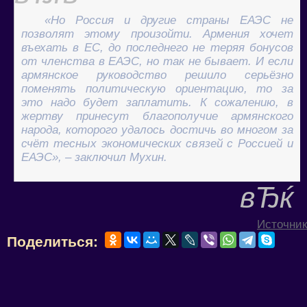
«Но Россия и другие страны ЕАЭС не
позволят этому произойти. Армения хочет
въехать в ЕС, до последнего не теряя бонусов
от членства в ЕАЭС, но так не бывает. И если
армянское руководство решило серьёзно
поменять политическую ориентацию, то за
это надо будет заплатить. К сожалению, в
жертву принесут благополучие армянского
народа, которого удалось достичь во многом за
счёт тесных экономических связей с Россией и
ЕАЭС», – заключил Мухин.
Источник
Поделиться: