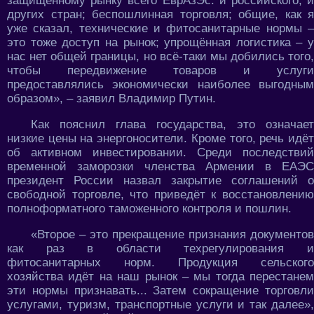
защищённому рынку всего ЕврАзЭс: и российского, и
других стран; беспошлинная торговля; общие, как я
уже сказал, технические и фитосанитарные нормы –
это тоже доступ на рынок; упрощённая логистика – у
нас нет общей границы, но всё-таки мы добились того,
чтобы передвижение товаров и услуги
предоставлялись экономически наиболее выгодным
образом», – заявил Владимир Путин.
Как пояснил глава государства, это означает
низкие цены на энергоносители. Кроме того, речь идёт
об активном инвестировании. Среди последствий
временной заморозки членства Армении в ЕАЭС
президент России назвал закрытие соглашений о
свободной торговле, что приведёт к восстановлению
полноформатного таможенного контроля и пошлин.
«Второе – это прекращение признания документов
как раз в области техрегулирования и
фитосанитарных норм. Продукция сельского
хозяйства идёт на наш рынок – мы тогда перестанем
эти нормы признавать... Затем сокращение торговли
услугами, туризм, транспортные услуги и так далее»,