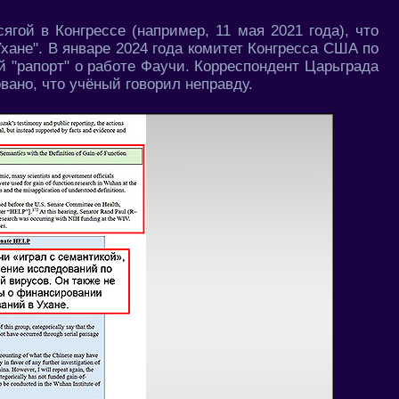
ягой в Конгрессе (например, 11 мая 2021 года), что
хане". В январе 2024 года комитет Конгресса США по
 "рапорт" о работе Фаучи. Корреспондент Царьграда
ано, что учёный говорил неправду.