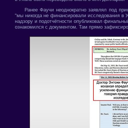
Ранее Фаучи неоднократно заявлял под прис
"мы никогда не финансировали исследования в У
надзору и подотчётности опубликовал финальный
ознакомился с документом. Там прямо зафиксиров