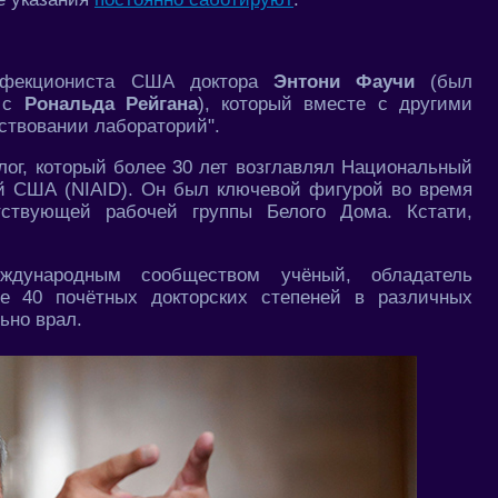
инфекциониста США доктора
Энтони Фаучи
(был
я с
Рональда Рейгана
), который вместе с другими
ствовании лабораторий".
ог, который более 30 лет возглавлял Национальный
й США (NIAID). Он был ключевой фигурой во время
тствующей рабочей группы Белого Дома. Кстати,
ждународным сообществом учёный, обладатель
ее 40 почётных докторских степеней в различных
ьно врал.