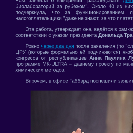
Post заявила о намерении "расследовать
дея
биолабораторий за рубежом". Около 40 из них
подчеркнула, что за функционированием ла
налогоплательщики "даже не знают, за что платят
Эта работа, утверждает она, ведётся в рамк
соответствии с указом президента
Дональда Тр
Ровно
через два дня
после заявления (по "с
ЦРУ (которые формально ей подчиняются) яко
конгресса от республиканцев
Анна Паулина Л
программе МК-ULTRA – давнему проекту по ма
химических методов.
Впрочем, в офисе Габбард поспешили заявить