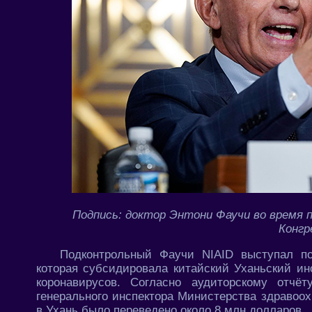
Подпись: доктор Энтони Фаучи во время 
Конг
Подконтрольный Фаучи NIAID выступал по
которая субсидировала китайский Уханьский и
коронавирусов. Согласно аудиторскому отчёт
генерального инспектора Министерства здравоо
в Ухань было переведено около 8 млн долларов.