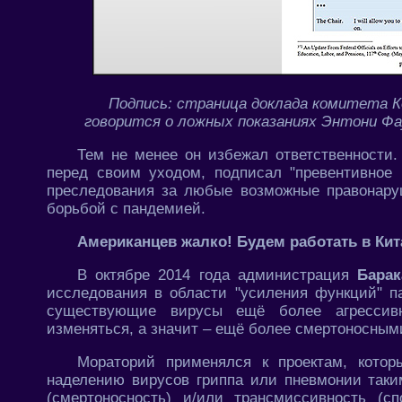
Подпись: страница доклада комитета К
говорится о ложных показаниях Энтони Ф
Тем не менее он избежал ответственности
перед своим уходом, подписал "превентивное
преследования за любые возможные правонаруш
борьбой с пандемией.
Американцев жалко! Будем работать в Кит
В октябре 2014 года администрация
Бара
исследования в области "усиления функций" па
существующие вирусы ещё более агрессивн
изменяться, а значит – ещё более смертоносным
Мораторий применялся к проектам, котор
наделению вирусов гриппа или пневмонии таки
(смертоносность) и/или трансмиссивность (с