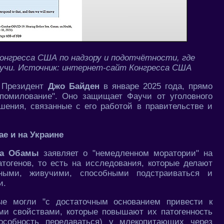
онгресса США по надзору и подотчётности, где
аучи. Источник: интернет-сайт Конгресса США
. Президент
Джо Байден
в январе 2025 года, прямо
 помилование". Оно защищает Фаучи от уголовного
ения, связанные с его работой в правительстве и
ае и на Украине
ка Обамы
заявляет о "немедленном моратории" на
тогенов, то есть на исследования, которые делают
ыми, живучими, способными подстраиваться и
и.
ые могли "с достаточным основанием привести к
ми свойствами, которые повышают их патогенность
пособность передаваться) у млекопитающих через