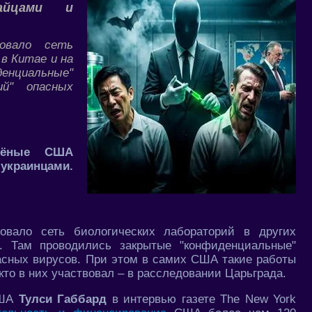
айцами и
овало сеть
в Китае и на
енциальные"
ий" опасных
чёные США
украинцами.
вало сеть биологических лабораторий в других
. Там проводились закрытые "конфиденциальные"
асных вирусов. При этом в самих США такие работы
то в них участвовал – в расследовании Царьграда.
США
Тулси Габбард
в интервью газете The New York