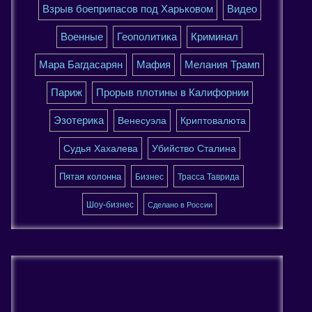
Взрыв боеприпасов под Харьковом
Видео
Военные
Геополитика
Криминал
Мара Багдасарян
Мафия
Мелания Трамп
Париж
Прорыв плотины в Калифорнии
Эзотерика
Венесуэла
Криптовалюта
Судья Хахалева
Убийство Сталина
Пятая колонна
Бизнес
Трасса Таврида
Шоу-бизнес
Сделано в России