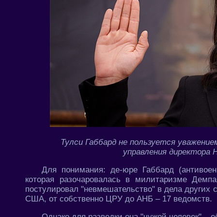
Тулси Габбард не пользуется уважение
управления директора 
Для понимания: де-юре Габбард (антивоен
которая разочаровалась в милитаризме Демп
постулировал "невмешательство" в дела других 
США, от собственно ЦРУ до АНБ – 17 ведомств.
Однако для разведки она "чужой человек" – 