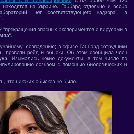
тельность и финансирование
США более чем 120
 находятся на Украине. Габбард отдельно и особо
бораторий "нет соответствующего надзора", а
".
ах "прекращения опасных экспериментов с вирусами в
ампа
".
лучайному" совпадению) в офисе Габбард сотрудники
бы провели рейд и обыски. Об этом сообщила член
уна
. Изымались некие документы, в том числе по
нипулированию сознаем с помощью биологических и
, что никаких обысков не было.