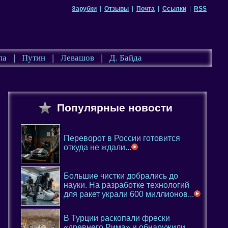
Зарубки
|
Отзывы
|
Почта
|
Ссылки
|
RSS
па
|
Путин
|
Левашов
|
Д. Байда
Популярные новости
Переворот в России готовится
откуда не ждали...
Большие чистки добрались до
науки. На разработке технологий
для ракет украли 600 миллионов...
В Турции раскопали фрески
«древнего Рима» и обнаружили