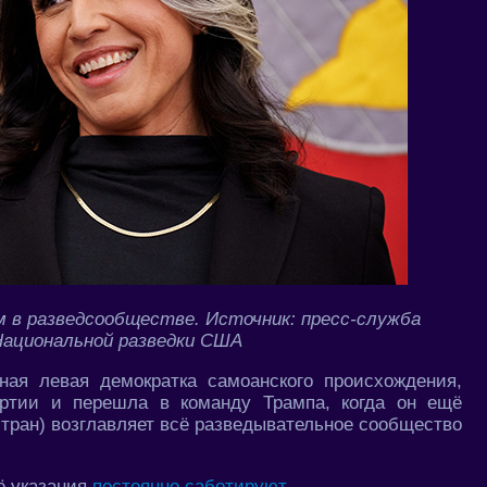
м в разведсообществе. Источник: пресс-служба
Национальной разведки США
ная левая демократка самоанского происхождения,
артии и перешла в команду Трампа, когда он ещё
стран) возглавляет всё разведывательное сообщество
её указания
постоянно саботируют
.