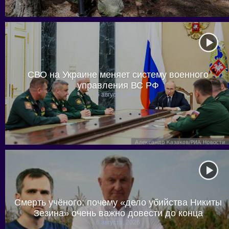
СВО на Украине меняет систему военного
управления ВС РФ
6 августа, 2026
Смерть учёного: почему «дело убийства Никиты
Зезина» очень важно довести до конца
6 августа, 2026