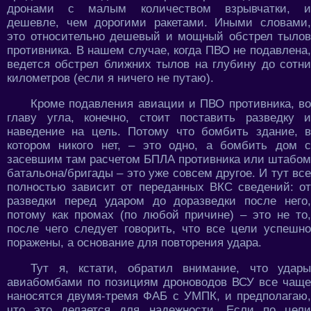
дронами с малым количеством взрывчатки, и
дешевле, чем дорогими ракетами. Иными словами,
это относительно дешевый и мощный обстрел тылов
противника. В нашем случае, когда ПВО не подавлена,
ведется обстрел ближних тылов на глубину до сотни
километров (если я ничего не путаю).
Кроме подавления авиации и ПВО противника, во
главу угла, конечно, стоит поставить разведку и
наведение на цель. Потому что бомбить здание, в
котором никого нет, – это одно, а бомбить дом с
засевшим там расчетом БПЛА противника или штабом
батальона/бригады – это уже совсем другое. И тут все
полностью зависит от переданных ВКС сведений: от
разведки перед ударом до доразведки после него,
потому как промах (по любой причине) – это не то,
после чего следует говорить, что все цели успешно
поражены, а основание для повторения удара.
Тут я, кстати, обратил внимание, что удары
авиабомбами по позициям дроноводов ВСУ все чаще
наносятся двумя-тремя ФАБ с УМПК, и предполагаю,
что это делается для надежности. Если по цели