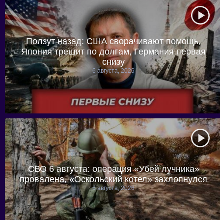
Ползут назад: США сворачивают помощь,
Япония трещит по долгам, Германия первая
снизу
6 августа, 2026
СВО 6 августа: операция «Убей лучника»
провалена, «Оскольский котел» захлопнулся
6 августа, 2026