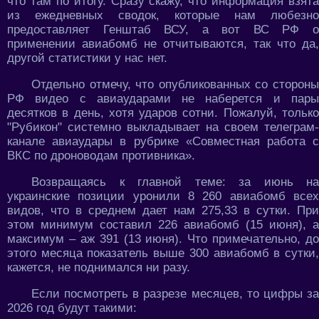
что там по итогу. Сразу скажу, что информация взята
из ежедневных сводок, которые нам любезно
предоставляет Генштаб ВСУ, а вот ВС РФ о
применении авиабомб не отчитываются, так что да,
другой статистики у нас нет.
Отдельно отмечу, что опубликованных со стороны
РФ видео с авиаударами не наберется и пары
десятков в день, хотя ударов сотни. Пожалуй, только
"Рубикон" системно выкладывает на своем телеграм-
канале авиаудары в рубрике «Совместная работа с
ВКС по дроноводам противника».
Возвращаясь к главной теме: за июнь на
украинские позиции уронили 8 260 авиабомб всех
видов, что в среднем дает нам 275,33 в сутки. При
этом минимум составил 226 авиабомб (15 июня), а
максимум – аж 391 (13 июня). Что примечательно, до
этого месяца показатель выше 300 авиабомб в сутки,
кажется, не поднимался ни разу.
Если посмотреть в разрезе месяцев, то цифры за
2026 год будут такими: