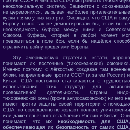
против СССР и мешала США выстраивать глобальную
неоколониальную систему, Вашингтон с союзниками
не церемонился, вырывая наиболее привлекательные
куски прямо у них изо рта. Очевидно, что США и саму
Европу точно так же демонтировали бы, если бы не
необходимость буфера между ними и Советским
Союзом, буфера, который в любой момент мог
превратиться в поле боя, если бы нашёлся способ
ограничить войну пределами Европы.
Эту американскую стратегию, кстати, хорошо
понимают их восточные (тихоокеанские) союзники.
Именно поэтому, с лёгкостью создавая там военные
блоки, направленные против СССР (а затем России) и
Китая, США постоянно сталкиваются с трудностью
использования этих структур для активной
провокативной деятельности. Страны индо-
тихоокеанской зоны (кроме англосаксонских) ничего не
имеют против защиты своей территории с помощью
США, но совершенно не желают полного уничтожения
или даже серьёзного ослабления России и Китая. Они
понимают, что
их необходимость для США
обеспечивающая их безопасность от самих США,