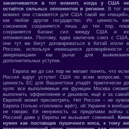
заканчивается в тот момент, когда у США не
остаётся сильных оппонентов в регионе
. В тот ж
момент они становятся для США такой же «пищей»,
как любое другое государство. Их ценность как
союзников сохраняется лишь до тех пор, пока
сохраняется баланс сил между США и их
оппонентами. Поэтому, едва заключив союз с США,
они тут же бегут договариваться в Китай и/или в
Россию, используя имеющиеся договорённости с
американцами как рычаг для выжимания
дополнительных уступок.
Европа же до сих пор не желает понять, что если
Россия вдруг уступит США по всем вопросам, то
ценность ЕС для Вашингтона упадёт практически до
нуля: все выполняемые им функции Москва сможет
выполнить эффективнее и дешевле, ещё и за самой
Европой может присмотреть. Нет России – не нужна
Европа (только «топливо» жрёт), об Украине я вообще
не говорю. Её ненужность за пределами войны с
Россией даже у Европы не вызывает сомнений.
Киев
нужен как поставщик пушечного мяса, к тому же
предоставляющий свою территорию для ведения