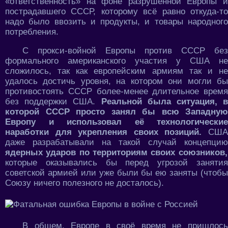
«ответственность» на фоне разрушенной Европы и
пострадавшего СССР, которому всё равно откуда-то
надо было ввозить и продукты, и товары народного
потребления.
С прокси-войной Европы против СССР без
формального американского участия у США не
сложилось, так как европейским армиям так и не
удалось достичь уровня, на котором они могли бы
противостоять СССР более-менее длительное время
без поддержки США.
Реальной была ситуация, в
которой СССР просто занял бы всю Западную
Европу и использовал её технологические
наработки для укрепления своих позиций.
СШ
даже разрабатывали на такой случай концепцию
ядерных ударов по территориям своих союзников,
которые оказывались бы перед угрозой занятия
советской армией или уже были бы ею заняты (чтобы
Союзу ничего полезного не досталось).
В общем, Европе в своё время не пришлось