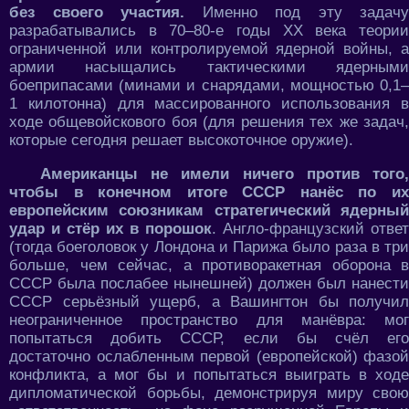
без своего участия.
Именно под эту задачу
разрабатывались в 70–80-е годы ХХ века теории
ограниченной или контролируемой ядерной войны, а
армии насыщались тактическими ядерными
боеприпасами (минами и снарядами, мощностью 0,1–
1 килотонна) для массированного использования в
ходе общевойскового боя (для решения тех же задач,
которые сегодня решает высокоточное оружие).
Американцы не имели ничего против того,
чтобы в конечном итоге СССР нанёс по их
европейским союзникам стратегический ядерный
удар и стёр их в порошок
. Англо-французский ответ
(тогда боеголовок у Лондона и Парижа было раза в три
больше, чем сейчас, а противоракетная оборона в
СССР была послабее нынешней) должен был нанести
СССР серьёзный ущерб, а Вашингтон бы получил
неограниченное пространство для манёвра: мог
попытаться добить СССР, если бы счёл его
достаточно ослабленным первой (европейской) фазой
конфликта, а мог бы и попытаться выиграть в ходе
дипломатической борьбы, демонстрируя миру свою