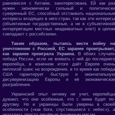
равновесия с Китаем, заинтересована. Ей как раз
нужен экономически сильный и политически
суверенный ЕС, способный отстаивать национальные
интересы входящих в него стран, так как эти интересы
(объективные государственные, а не в субъективной
интерпретации местных неадекватных элит) в целом
совпадают с российскими.
Таким образом, пытаясь вести войну на
уничтожение с Россией, ЕС заранее проигрывает,
как заранее проиграла Украина.
В обоих случаях
победа России, если не воевать с ней до последнего
европейца, в конечном итоге даёт Европе очень
неплохой шанс на возрождение, в то время как победа
США гарантирует быструю и окончательную
десуверенизацию Европы и её экономическое
разграбление.
Украинский опыт ничему не учит, европейцы
думают, что они особенные, что с ними будет по-
другому. Но и украинцы были уверены в своей
особенности («как боги, спустившиеся с небес»), а
оказались просто дешёвым пушечным мясом.