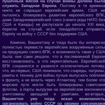
пушечным мясом на случай войны должна была
служить Западная Европа
. Поэтому в те времен
никто не сокращал европейские армии, США не
пытались блокировать развитие европейского ВПК,
даже Западноевропейский союз (своего рода НАТО без
США и Канады) не распускали до начала XXI века,
берегли на случай, если понадобится отправить
Европу на войну с СССР без поддержки США.
Конечно, Вашингтону и тогда было бы интересно
полностью перевести европейские вооружённые силы
на продукцию своего ВПК, и возможность такая у США
была: они сами решали, что в послевоенной Европе
восстанавливать, а что нерентабельно. Европейский
ВПК сохранился и развился исключительно потому,
что, во-первых, США понимали, что снаряды, патроны,
ракеты и технику для войны лучше выпускать поближе
к фронту, а не возить через Атлантику, тем более что
морские пути могли быть блокированы советским
флотом, а порты выгрузки на европейском континенте
уничтожены авиацией и ракетами, во-вторых,
Вашингтон уже тогда искал возможность
организовать войну СССР со своими союзниками