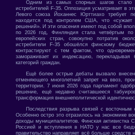
Одним из самых спорных шагов стало
истребителей F-35. Оппозиция усматривает в это
Левого союза Йоханнес Юрттиахо требует пе
находится под контролем США, что «сужает
решений». И эти опасения имеют под собой вполн
по 2026 год, Финляндия стала четвёртым п
европейских стран, совокупно потратив око
истребители F-35 обошёлся финскому бюдже
контрастируют с тем фактом, что одновреме
замораживает их индексацию, перекладывая
категорий граждан.
Ещё более острые дебаты вызвало внесени
отменяющего многолетний запрет на ввоз, про
территории. 7 июня 2026 года парламент одобр
решение, ещё недавно считавшееся табуиро
трансформация внешнеполитической идентичност
Последствия разрыва связей с восточным
Особенно остро это отразилось на экономике во
доходы муниципалитетов. Финская активистка С
Россией и вступления в НАТО у нас все бюдж
правительство направляет всё больше средств 