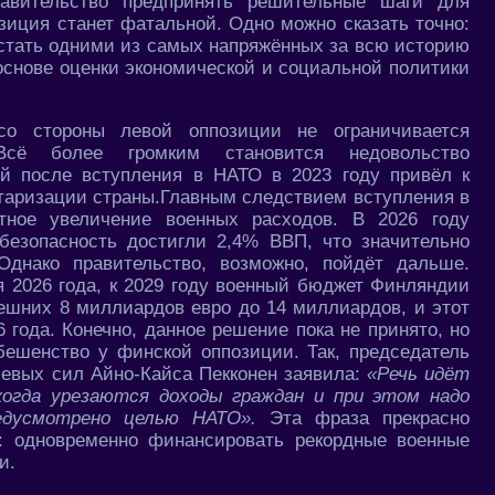
равительство предпринять решительные шаги для
зиция станет фатальной. Одно можно сказать точно:
стать одними из самых напряжённых за всю историю
основе оценки экономической и социальной политики
со стороны левой оппозиции не ограничивается
сё более громким становится недовольство
ый после вступления в НАТО в 2023 году привёл к
таризации страны.Главным следствием вступления в
тное увеличение военных расходов. В 2026 году
безопасность достигли 2,4% ВВП, что значительно
днако правительство, возможно, пойдёт дальше.
я 2026 года, к 2029 году военный бюджет Финляндии
ешних 8 миллиардов евро до 14 миллиардов, и этот
 года. Конечно, данное решение пока не принято, но
бешенство у финской оппозиции. Так, председатель
евых сил Айно-Кайса Пекконен заявила:
«Речь идёт
когда урезаются доходы граждан и при этом надо
едусмотрено целью НАТО».
Эта фраза прекрасно
: одновременно финансировать рекордные военные
и.