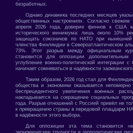
безработных.
Однако динамика последних месяцев указыв
общественных настроениях. Согласно свежим
апреля 2026 года, доверие финнов к США ка
исторического минимума: лишь около 10% рес
защищать союзников по НАТО при нынешней 
членства Финляндии в Североатлантическом аль
73%. Этот разрыв между официальным курс
становится для оппозиции дополнительным 
углубление военно-политической интеграции с
начинает сомневаться в надёжности заокеанского
Таким образом, 2026 год стал для Финляндии
общества и экономики оказывается непомерно
беспрецедентного увеличения военных расх
накладывается на сокращение социальных прог
года. Разрыв отношений с Россией привёл не тол
к превращению страны в передовой плацдарм НА
в надёжности этого выбора.
Для оппозиции эта тема становится «к
экономические трудности и геополитические ри