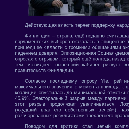
Действующая власть теряет поддержку наро
Финляндия – страна, ещё недавно считавша
парламентских выборов оказалась в эпицентре 
пришедшее к власти с громкими обещаниями эко
падением доверия. Оппозиционная Социал-демокр
опросах с отрывом, который ещё полгода назад 
тем очевиднее: нынешний кабинет рискует в
правительств Финляндии.
Согласно последнему опросу Yle, рейти
максимального значения с момента прихода к 
коалиции опустилась до минимальной отметки в
45,9%. Электоральный разрыв между партиями с
этот разрыв продолжает увеличиваться. Ло
(«худший враг его собственных целей») на
разочарованных результатами трёхлетнего правл
Поводом для критики стал целый компле