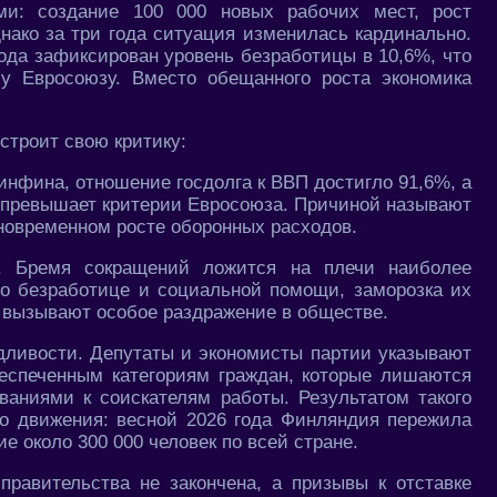
ми: создание 100 000 новых рабочих мест, рост
нако за три года ситуация изменилась кардинально.
года зафиксирован уровень безработицы в 10,6%, что
у Евросоюзу. Вместо обещанного роста экономика
строит свою критику:
Минфина, отношение госдолга к ВВП достигло 91,6%, а
 превышает критерии Евросоюза. Причиной называют
новременном росте оборонных расходов.
». Бремя сокращений ложится на плечи наиболее
по безработице и социальной помощи, заморозка их
 вызывают особое раздражение в обществе.
дливости. Депутаты и экономисты партии указывают
еспеченным категориям граждан, которые лишаются
ваниями к соискателям работы. Результатом такого
о движения: весной 2026 года Финляндия пережила
е около 300 000 человек по всей стране.
 правительства не закончена, а призывы к отставке