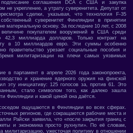
 подписание соглашения DCA с США и закупка
м не укрепление, а утрату суверенитета. Депутат от
ресмотра сделки, указывая, что технология F-35
 собственный суверенитет Финляндии в принятии
е материальную основу. За последние 10 лет, с 2008
о величине покупателем вооружений в США среди
ло 42,3 миллиарда долларов. Только контракт на
ту в 10 миллиардов евро. Эти суммы особенно
нно правительство урезает социальные пособия и
 бремя милитаризации на плечи самых уязвимых
е в парламент в апреле 2026 года законопроекта,
изводство и хранение ядерного оружия на финской
ил эту инициативу: 125 голосов за, против 61. Это
ванным, стало символом того, как далеко зашла
и Финляндии и какой ценой она даётся.
 соседом ощущаются в Финляндии во всех сферах.
сточных регионов, где сокращаются рабочие места и
алли Райски заявила, что «после закрытия границ с
еты и экономика просто рухнули». По её словам,
на милитаризацию, ужесточая политику в отношении