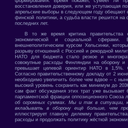
формирования. Время покажет, сумеет ли п
восстановления доверия, или же уступающая по
апрельские выборы в следующем году обещают 
финской политики, а судьба власти решится на 
последних лет.
В то же время критика правительства 
экономической и социальной сферами. В
внешнеполитическим курсом Хельсинки, котор
разрыву отношений с Россией и рекордной мили
НАТО для бюджета стало резкое и многокра
совокупные расходы Финляндии на оборону и 
превышает целевой ориентир НАТО в 1,5%. О
Согласно правительственному докладу от 2 июн
необходимо увеличить более чем вдвое – с нын
высокий уровень сохранить как минимум до 2036
сам факт обсуждения этих трат уже вызывает 
парламентской фракции оппозиционного Союза л
об огромных суммах. Мы и так в ситуации, 
вкладывать в оборону ещё больше, чем пр
иллюстрирует главную дилемму правительства
расходы и продолжать политику жёсткой экономи