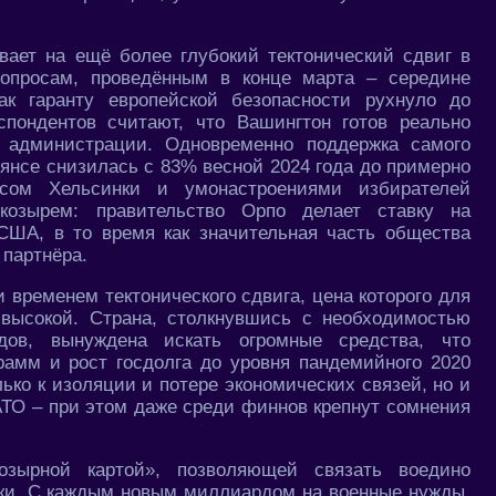
ает на ещё более глубокий тектонический сдвиг в
 опросам, проведённым в конце марта – середине
к гаранту европейской безопасности рухнуло до
пондентов считают, что Вашингтон готов реально
администрации. Одновременно поддержка самого
янсе снизилась с 83% весной 2024 года до примерно
ом Хельсинки и умонастроениями избирателей
козырем: правительство Орпо делает ставку на
 США, в то время как значительная часть общества
 партнёра.
 временем тектонического сдвига, цена которого для
 высокой. Страна, столкнувшись с необходимостью
одов, вынуждена искать огромные средства, что
рамм и рост госдолга до уровня пандемийного 2020
ько к изоляции и потере экономических связей, но и
ТО – при этом даже среди финнов крепнут сомнения
озырной картой», позволяющей связать воедино
ски. С каждым новым миллиардом на военные нужды,