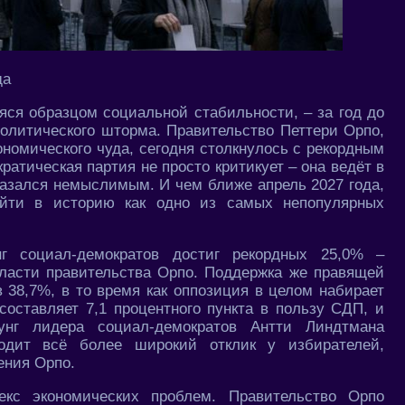
да
яся образцом социальной стабильности, – за год до
политического шторма. Правительство Петтери Орпо,
номического чуда, сегодня столкнулось с рекордным
атическая партия не просто критикует – она ведёт в
казался немыслимым. И чем ближе апрель 2027 года,
ойти в историю как одно из самых непопулярных
нг социал-демократов достиг рекордных 25,0% –
власти правительства Орпо. Поддержка же правящей
 38,7%, в то время как оппозиция в целом набирает
оставляет 7,1 процентного пункта в пользу СДП, и
зунг лидера социал-демократов Антти Линдтмана
ходит всё более широкий отклик у избирателей,
ения Орпо.
кс экономических проблем. Правительство Орпо