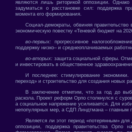
являются лишь риторикой оппозиции. Однако 
задуматься о расстановке сил: поддержка п
момента его формирования.
Социал-демократы, обвиняя правительство 
экономическую повестку «Теневой бюджет на 202
во-первых:
прогрессивное налогообложение
поддержку низко– и среднеоплачиваемых работни
во-вторых:
защита социальной сферы. Отме
и инвестировать в общественное здравоохранени
И последнее: стимулирование экономики.
переход» и строительство для создания новых ра
В заключение отметим, что за год до выб
раскола. Проект реформ Орпо столкнулся с суров
а социальное напряжение усиливается. Для изб
непопулярных мер, а СДП Линдтмана – главным 
Является ли этот период «потерянным» для
оппозиции, поддержка правительства Орпо 