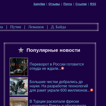
Зарубки
|
Отзывы
|
Почта
|
Ссылки
|
RSS
па
|
Путин
|
Левашов
|
Д. Байда
Популярные новости
Переворот в России готовится
откуда не ждали...
Большие чистки добрались до
науки. На разработке технологий
для ракет украли 600 миллионов...
В Турции раскопали фрески
«древнего Рима» и обнаружили