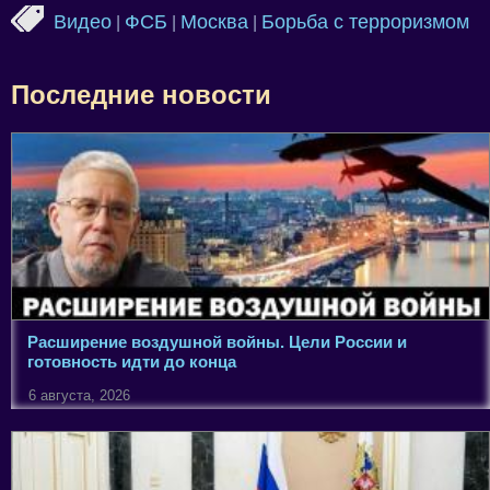
Видео
ФСБ
Москва
Борьба с терроризмом
|
|
|
Последние новости
Расширение воздушной войны. Цели России и
готовность идти до конца
6 августа, 2026