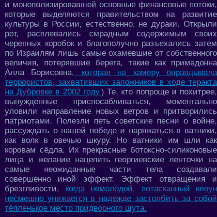
и монополизировавшей основные финансовые потоки,
которые выделяются правительством на развитие
культуры в России, естественно, не дураки. Открыли
рот, расплевались смрадным содержимым своих
черепных коробок и благополучно разъехались затем
по Израилям лишь самые охамевшие от собственного
величия, потерявшие берега, такие как примадонна
Алла Борисовна,
которая на камеру оправдывал
террористов, захвативших заложников в ходе теракта
на Дубровке в 2002 году.
) Те, кто попроще и похитрее
вынужденные приспосабливаться, моментально
уловили направление новых ветров и притворились
патриотами. Полезли петь советские песни о войне,
рассуждать о нашей победе и наряжаться в ватники,
как волк в овечью шкуру. Но ватники им шли как
коровам сёдла. Их прекрасные ботоксно-силиконовые
лица и желание нацепить георгиевские ленточки на
самые неожиданные части тела создавали
совершенно иной эффект. Эффект отвращения и
брезгливости,
когда немолодой, потасканный клоун
несмешно унижается в надежде застолбить за собой
тёпленькое место придворного шута.