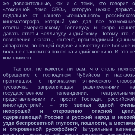
же доверительные, как и с теми, кто говорит о
«токсичной теме СВО», которую нужно держать
подальше от нашего «гениального» российского
кинематографа, который уже дал все возможные
ответы американскому Голливуду и скоро начнёт
давать ответы Болливуду индийскому. Потому что, с
позволения сказать, контент, производимый данным
аппаратом, по общей подаче и качеству всё больше и
больше становится похож на индийское кино. И это не
комплимент.
Так вот, не кажется ли вам, что столь нежное
обращение с господином Чубайсом и насквозь
прогнившая, с признаками этнического сговора
тусовочка, заправляющая развлечениями на
государственном телевидении, театральными
представлениями и, прости Господи, российской
киноиндустрией, –
это звенья одной очен
нехорошей и откровенно опасной цепи,
сдерживающей Россию и русский народ в некоей
узде беспросветной глупости, пошлости, а местами
и откровенной русофобии?
Натуральные авгиевы