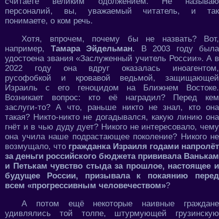
считаете великим одолжением. Не называю
персоналий, вы, уважаемый читатель, и так
понимаете, о ком речь.
Хотя, впрочем, почему бы не назвать? Вот,
например,
Тамара Эйдельман
. В 2003 году была
удостоена звания «Заслуженный учитель России». А в
2022 году она вдруг оказалась иноагентом,
русофобкой и кровавой ведьмой, защищающей
Израиль с его геноцидом на Ближнем Востоке.
Возникает вопрос: кто её наградил? Перед кем
заслуги-то? А что, раньше никто не знал, кто она
такая? Никто-никто не догадывался, какую линию она
гнёт и в чью дуду дует? Никого не интересовало, чему
она учила наше подрастающее поколение? Никого не
возмущало, что
гражданка Израиля годами напролёт
за деньги российского бюджета прививала Ванькам
и Петькам чувство стыда за прошлое, настоящее и
будущее России, призывала к покаянию перед
всем «прогрессивным человечеством»
?
А потом ещё некоторые наивные граждане
удивлялись той толпе, штурмующей грузинскую