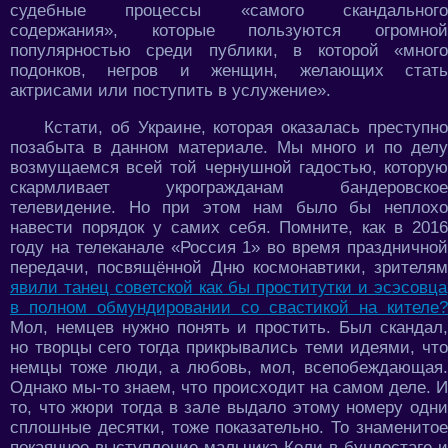
судебные процессы «самого скандального
содержания», которые пользуются огромной
популярностью среди публики, в которой «много
подонков, негров и женщин, желающих стать
актрисами или поступить в услужение».
Кстати, об Украине, которая оказалась преступно
позабыта в данном материале. Мы много и по делу
возмущаемся всей той чернушной гадостью, которую
скармливает укрогражданам бандеровское
телевидение. Но при этом нам было бы неплохо
навести порядок у самих себя. Помните, как в 2016
году на телеканале «Россия 1» во время праздничной
передачи, посвящённой Дню космонавтики, зрителям
явили танец советской как бы проститутки и эсэсовца
в полном обмундировании со свастикой на кителе?
Мол, немцев нужно понять и простить. Был скандал,
но творцы сего тогда прикрывались теми идеями, что
немцы тоже люди, а любовь, мол, всепобеждающая.
Однако мы-то знаем, что происходит на самом деле. И
то, что жюри тогда в зале выдало этому номеру одни
сплошные десятки, тоже показательно. То знаменитое
покаянное выступление мальчика Коли в бундестаге и