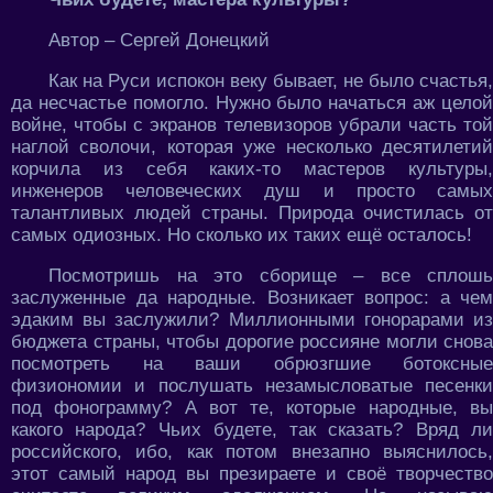
Автор – Сергей Донецкий
Как на Руси испокон веку бывает, не было счастья,
да несчастье помогло. Нужно было начаться аж целой
войне, чтобы с экранов телевизоров убрали часть той
наглой сволочи, которая уже несколько десятилетий
корчила из себя каких-то мастеров культуры,
инженеров человеческих душ и просто самых
талантливых людей страны. Природа очистилась от
самых одиозных. Но сколько их таких ещё осталось!
Посмотришь на это сборище – все сплошь
заслуженные да народные. Возникает вопрос: а чем
эдаким вы заслужили? Миллионными гонорарами из
бюджета страны, чтобы дорогие россияне могли снова
посмотреть на ваши обрюзгшие ботоксные
физиономии и послушать незамысловатые песенки
под фонограмму? А вот те, которые народные, вы
какого народа? Чьих будете, так сказать? Вряд ли
российского, ибо, как потом внезапно выяснилось,
этот самый народ вы презираете и своё творчество