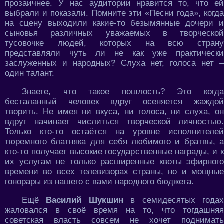
прозаичнее. У нас аудитории нравится то, что ей
выбрали и показали. Помните эти «Песни года», когда
на сцену выходили какие-то безымянные дочери и
сыновья различных уважаемых в творческой
тусовочке людей, которых на всю страну
представляли чуть ли не как уже практически
заслуженных и народных? Слуха нет, голоса нет –
один талант.
Знаете, что такое пошлость? Это когда
бесталанный человек вдруг осеняется жаждой
творить. Не имея ни вкуса, ни голоса, ни слуха, он
вдруг начинает числиться творческой личностью.
Только кто-то остаётся на уровне исполнителей
тюремного блатняка для себя любимого и братвы, а
кто-то получает высокие государственные награды, и к
их услугам не только расширенные квоты эфирного
времени во всех телевизорах страны, но и мощные
гонорары из нашего с вами народного бюджета.
Ещё
Василий Шукшин
в семидесятых года
жаловался в своё время на то, что тогдашняя
советская власть совсем не хочет поднимать