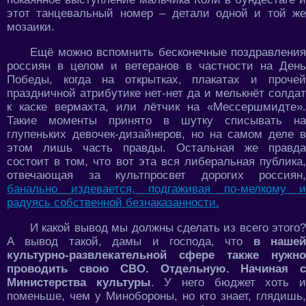
этот танцевальный номер – детали одной и той же
мозаики.
Ещё можно вспомнить бесконечные поздравления
россиян в целом и ветеранов в частности на День
Победы, когда на открытках, плакатах и прочей
праздничной атрибутике нет-нет да и мелькнёт солдат
к каске вермахта, или лётчик на «Мессершмидте».
Такие моменты принято в шутку списывать на
глупеньких девочек-дизайнеров, но на самом деле в
этом лишь часть правды. Остальная же правда
состоит в том, что вот эта вся либеральная публика,
отвечающая за культпросвет дорогих россиян,
банально издевается, подгаживая по-мелкому и
радуясь собственной безнаказанности.
И какой вывод мы должны сделать из всего этого?
А вывод такой, дамы и господа, что
в нашей
культурно-развлекательной сфере также нужно
проводить свою СВО. Отдельную. Начиная с
Министерства культуры
. У него бюджет хоть 
поменьше, чем у Минобороны, но кто знает, глядишь,