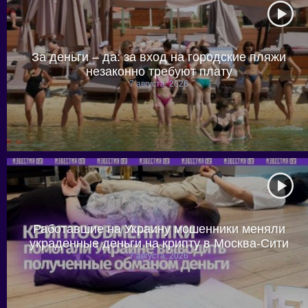
За деньги – да: за вход на городские пляжи
незаконно требуют плату
7 августа, 2026
Работавшие на Украину мошенники меняли
украденные деньги на крипту в Москва-Сити
7 августа, 2026