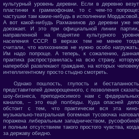
культурный уровень деревни. Если в деревню везут
пластинки к граммофонам, то с чем-то попроще:
частушки там какие-нибудь в исполнении Мордасовой.
А вот какой-нибудь Рахманинов до деревни уже не
доезжает. И это при официальной линии партии,
направленной на поднятие культурного уровня
населения СССР. В верхах тем не менее тогда
считали, что колхозников не нужно особо нагружать.
Им надо попроще. А теперь, к сожалению, данная
практика распространилась на всю страну, которую
наперебой развлекают граждане, на которых человеку
интеллигентному просто стыдно смотреть.
Однако пошлость, глупость и бесталанность
представителей доморощенного, с позволения сказать
шоу-бизнеса, преподносимого нам с федеральных
каналов, – это ещё полбеды. Куда опасней дело
обстоит с тем, что практически вся эта кино-
музыкально-театральная богемная тусовочка наповал
поражена либеральным западничеством, русофобией
и полным отсутствием такого простого чувства, когда
за державу обидно.