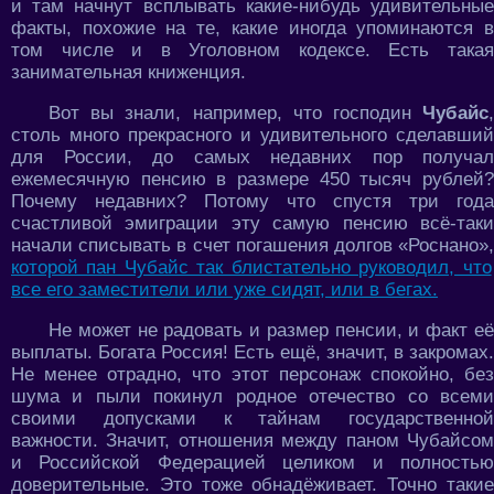
и там начнут всплывать какие-нибудь удивительные
факты, похожие на те, какие иногда упоминаются в
том числе и в Уголовном кодексе. Есть такая
занимательная книженция.
Вот вы знали, например, что господин
Чубайс
,
столь много прекрасного и удивительного сделавший
для России, до самых недавних пор получал
ежемесячную пенсию в размере 450 тысяч рублей?
Почему недавних? Потому что спустя три года
счастливой эмиграции эту самую пенсию всё-таки
начали списывать в счет погашения долгов «Роснано»,
которой пан Чубайс так блистательно руководил, что
все его заместители или уже сидят, или в бегах.
Не может не радовать и размер пенсии, и факт её
выплаты. Богата Россия! Есть ещё, значит, в закромах.
Не менее отрадно, что этот персонаж спокойно, без
шума и пыли покинул родное отечество со всеми
своими допусками к тайнам государственной
важности. Значит, отношения между паном Чубайсом
и Российской Федерацией целиком и полностью
доверительные. Это тоже обнадёживает. Точно такие