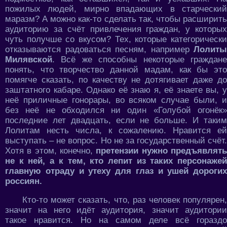
пожилых людей, мирно впадающих в старческий
маразм? А можно как-то сделать так, чтобы расширить
аудиторию за счёт привлечения граждан, у которых
чуть получше со вкусом? Тех, которые категорически
отказываются радоваться песням, например
Лолиты
Милявской
. Всё же способны некоторые граждане
понять, что творчество данной мадам, как бы это
помягче сказать, по качеству не дотягивает даже до
заштатного кабаре. Однако её знаю я, её знаете вы, у
неё приличные гонорары, во всяком случае были, и
без неё не обходился ни один «Голубой огонёк»
последние лет двадцать, если не больше. И таким
Лолитам несть числа, к сожалению. Нравится ей
выступать – не вопрос. Но не за государственный счёт.
Хотя в этом, конечно,
претензии нужно предъявлят
не к ней, а к тем, кто лепит из таких персонажей
главную отраду и утеху для глаз и ушей дорогих
россиян.
Кто-то может сказать, что, раз человек популярен,
значит на него идёт аудитория, значит аудитории
такое нравится. Но на самом деле всё гораздо