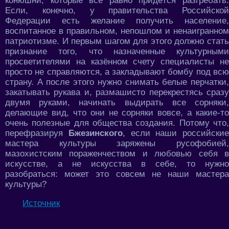
конюшни, которые всё равно придётся разгребать.
Если, конечно, у правительства Российской
Федерации есть желание получить население,
воспитанное в правильном, непошлом и ненаигранном
патриотизме. И первым шагом для этого должно стать
признание того, что назначенные культурными
просветителями на казённом счету специалисты не
просто не справляются, а закладывают бомбу под всю
страну. А после этого нужно снимать белые перчатки,
закатывать рукава и, размашисто перекрестясь сразу
двумя руками, начинать выдирать все сорняки,
делающие вид, что они не сорняки вовсе, а какие-то
очень полезные для общества создания. Потому что,
перефразируя
Бжезинского
, если наши российские
мастера культуры заряжены русофобией,
мазохистским пораженчеством и любовью себя в
искусстве, а не искусства в себе, то нужно
разобраться: может это совсем не наши мастера
культуры?
Источник