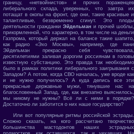
границу, «нетвойнистов» и прочих пораженцев
либерального склада, уверенных, что завтра их
потащат в окопы на фронт, где они, такие красивые и
талантливые, безвременно сгинут. Это плоды
деятельности гражданки
Эйдельман
и прочей шоблы
прикормленной, что характерно, в том числе на деньги
Газпрома, который держал на балансе такие шапито,
как радио «Эхо Москвы», например, где пани
Эйдельман прекрасно себя чувствовала,
десятилетиями заливая дорогим россиянам в головы
известную субстанцию. Это правда так необходимо
было в рамках политики либерального заигрывания с
Западом? А потом, когда СВО началась, уже вроде как
и не нужно получилось? А куда делись все эти
прекрасные державные мужи, тянувшие нас на
благословенный Запад, где, как внезапно выяснилось,
мы никому не нужны? Всё ли с ними в порядке?
Достаточно ли заботится о них наше государство?
Или вот популярные ритмы российской эстрады.
Сложно сказать, на кого рассчитано творчество
большинства мастодонтов наших эстрадных
подмостков, как оставшихся, так и уехавших. На