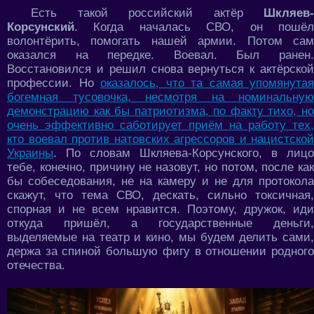
Есть такой российский актёр
Шкляев-
Корсунский
. Когда началась СВО, он пошёл
волонтёрить, помогать нашей армии. Потом сам
оказался на передке. Воевал. Был ранен.
Восстановился и решил снова вернуться к актёрской
профессии. Но
оказалось, что та самая упомянутая
богемная тусовочка, несмотря на номинальную
демонстрацию как бы патриотизма, по факту тихо, но
очень эффективно саботирует приём на работу тех,
кто воевал против натовских агрессоров и нацистской
Украины
. По словам Шкляева-Корсунского, в лицо
тебе, конечно, причину не назовут, но потом, после как
бы собеседования, не на камеру и не для протокола
скажут, что тема СВО, дескать, сильно токсичная,
спорная и не всем нравится. Поэтому, дружок, иди
откуда пришёл, а государственные деньги,
выделяемые на театр и кино, мы будем делить сами,
держа за спиной большую фигу в отношении родного
отечества.