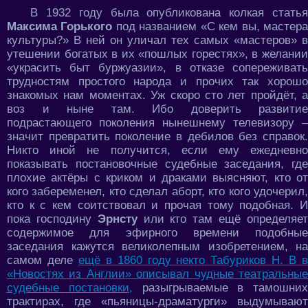
В 1932 году была опубликована колкая статья
Максима Горького
под названием «С кем вы, мастер
культуры?» В ней он уличал тех самых «мастеров» в
утешении богатых в их «пошлых горестях», в желании
«украсить быт буржуазии», в отказе сопереживать
трудностям простого народа и прочих так хорошо
знакомых нам моментах. Уж скоро сто лет пройдёт, а
воз и ныне там. Ибо доверить развитие
подрастающего поколения нынешнему телевизору –
значит превратить поколение в дебилов без справок.
Никто иной не получится, если ему ежедневно
показывать постановочные судебные заседания, где
плохие актёры с криком и драками выясняют, кто от
кого забеременел, кто сделал аборт, кто кого удочерил,
кто к с кем соитствовал и прочая тому подобная. И
пока господину
Эрнсту
или кто там ещё определяе
содержимое для эфирного времени подобные
заседания кажутся великолепным изобретением, на
самом деле
ещё в 1860 году некто Табуриков Н. В 
«Новостях из Англии» описывал чудные театральные
судебные постановки,
разыгрываемые в тамошних
трактирах, где «пьяницы-драматурги» выдумывают