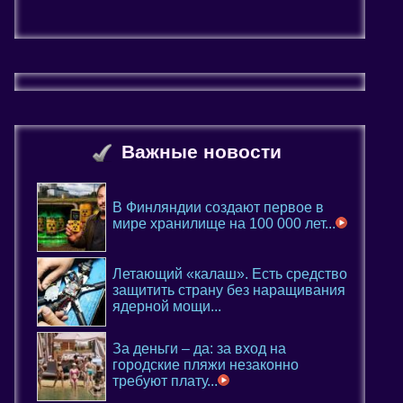
Важные новости
В Финляндии создают первое в
мире хранилище на 100 000 лет...
Летающий «калаш». Есть средство
защитить страну без наращивания
ядерной мощи...
За деньги – да: за вход на
городские пляжи незаконно
требуют плату...