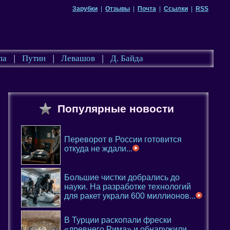
Зарубки
|
Отзывы
|
Почта
|
Ссылки
|
RSS
па
|
Путин
|
Левашов
|
Д. Байда
Популярные новости
Переворот в России готовится
откуда не ждали...
Большие чистки добрались до
науки. На разработке технологий
для ракет украли 600 миллионов...
В Турции раскопали фрески
«древнего Рима» и обнаружили