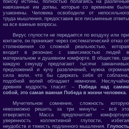
поиску истины, полностью полагаясь на различные
навязанные им догмы, которые со временем были
узаконены. Человека освободили от непосильного
труда мышления, предоставив все письменные ответы
на все важные вопросы.
Вирус глупости не передается по воздуху или при
контакте, он проникает через систематический отказ от
столкновения со сложной реальностью, которая
входит в резонанс с зависимостью людей в
материальном и душевном комфорте. В обществе, где
каждую секунду предлагают тысячи заманчивых
предложений и кучу развлечений, нужна огромная
сила воли, что бы сдержать себя от соблазна,
подобной волей обладают немногие. Неслучайно
древняя мудрость гласитː –
Победа над сами
собой, это самая важная Победа в жизни человека.
Мучительное сомнение, сложность которую
невозможно решить за три минуты – всё это
отвергается. Масса предпочитает комфортную
уверенность коллективной глупости, избегая
неудобств и тяжесть подлинного мышления.
Глупость