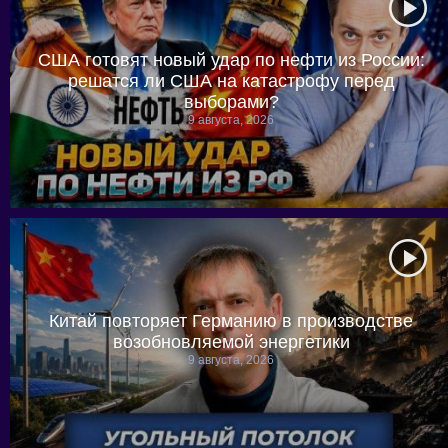
США готовят новый удар по нефти из России:
решатся ли США на катастрофу перед
выборами?
9 августа, 2026
Китай повторяет Германию в производстве
возобновляемой энергетики
9 августа, 2026