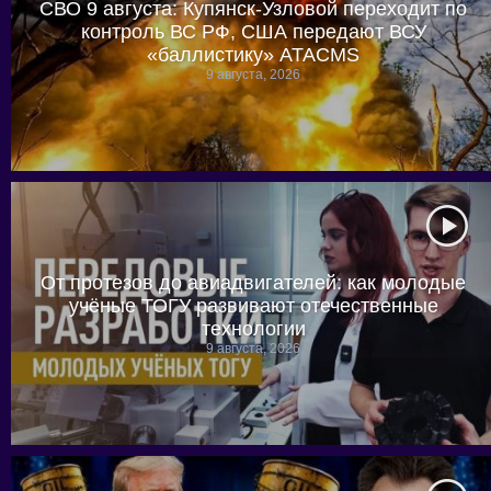
СВО 9 августа: Купянск-Узловой переходит по
контроль ВС РФ, США передают ВСУ
«баллистику» ATACMS
9 августа, 2026
От протезов до авиадвигателей: как молодые
учёные ТОГУ развивают отечественные
технологии
9 августа, 2026