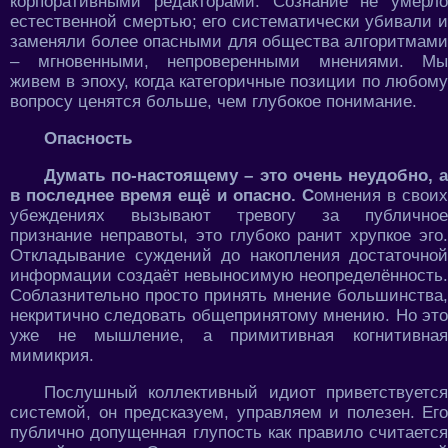
корпоративными редакторами. Сознание не умерло
естественной смертью; его систематически убивали и
заменяли более опасными для общества алгоритмами
– мгновенными, непроверенными мнениями. Мы
живем в эпоху, когда категоричные позиции по любому
вопросу ценятся больше, чем глубокое понимание.
Опасность
Думать по-настоящему – это очень неудобно, а
в последнее время ещё и опасно. С
омнения в своих
убеждениях вызывают тревогу за публичное
признание неправоты, это глубоко ранит хрупкое эго.
Откладывание суждений до накопления достаточной
информации создаёт невыносимую неопределённость.
Соблазнительно просто принять мнение большинства,
некритично следовать общепринятому мнению. Но это
уже не мышление, а примитивная когнитивная
мимикрия.
Послушный коллективный идиот приветствуется
системой, он предсказуем, управляем и полезен. Его
публично допущенная глупость как правило считается