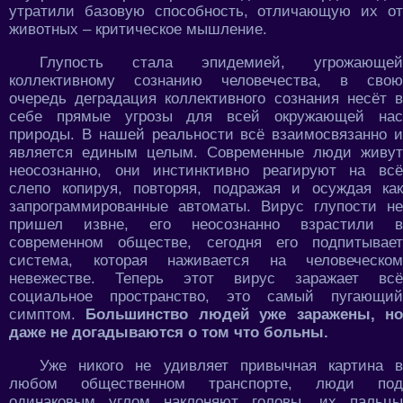
утратили базовую способность, отличающую их от
животных – критическое мышление.
Глупость стала эпидемией, угрожающей
коллективному сознанию человечества, в свою
очередь деградация коллективного сознания несёт в
себе прямые угрозы для всей окружающей нас
природы. В нашей реальности всё взаимосвязанно и
является единым целым. Современные люди живут
неосознанно, они инстинктивно реагируют на всё
слепо копируя, повторяя, подражая и осуждая как
запрограммированные автоматы. Вирус глупости не
пришел извне, его неосознанно взрастили в
современном обществе, сегодня его подпитывает
система, которая наживается на человеческом
невежестве. Теперь этот вирус заражает всё
социальное пространство, это самый пугающий
симптом.
Большинство людей уже заражены, н
даже не догадываются о том что больны.
Уже никого не удивляет привычная картина в
любом общественном транспорте, люди под
одинаковым углом наклоняют головы, их пальцы