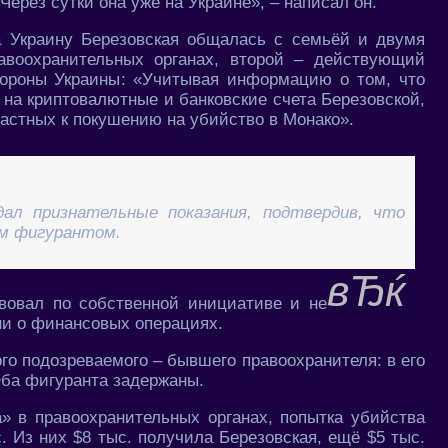
Через сутки она уже на Украине», – написал он.
а Украину Березовская общалась с семьёй и двумя
воохранительных органах, второй – действующий
бороны Украины: «Учитывая информацию о том, что
на криптовалютные и банковские счета Березовской,
астных к покушению на убийство в Монако».
дал признательные показания, подтвердив, что
им фигурантом.
твовал по собственной инициативе и не
ни о финансовых операциях.
го подозреваемого – бывшего правоохранителя: в его
ба фигуранта задержаны.
 в правоохранительных органах, попытка убийства
. Из них $8 тыс. получила Березовская, ещё $5 тыс.