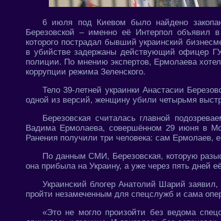
6 июля под Киевом было найдено закопан
Березовской – именно её Интерпол объявил в
которого пострадал бывший украинский бизнесм
в убийстве задержаны действующий офицер ГУ
полиции. По мнению экспертов, Ермолаева хотели
коррупции режима Зеленского.
Тело 39-летней украинки Анастасии Березов
одной из версий, женщину убили четырьмя выстре
Березовская считалась главной подозревае
Вадима Ермолаева, совершённом 29 июня в Мон
Ранения получили три человека: сам Ермолаев, е
По данным СМИ, Березовская, которую разы
она прибыла на Украину, а уже через пять дней 
Украинский блогер Анатолий Шарий заявил,
пройти незамеченным для спецслужб и сама опер
«Это не могло произойти без ведома спецс