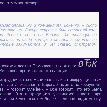
с, отмечает эксперт.
оматология, ну и кол-центры, конечно, – около
 Собственно, Днепропетровск был столицей кол-
а Россию, но и на Европу. Их традиционно
тоже есть люди, которые специализируются на
 которые занимаются, я бы сказал, отстрелом
еленский достал Ермолаева так, что тот
 Киев ввёл против олигарха санкции.
сотрудничество с Национальным антикоррупционным
тов дать показания в Европарламенте по коррупции,
в, – говорит Олейник. – Все говорят, что это была
олаева. Это в традициях украинской власти, при
 а при Зеленском тем более: если они видят угрозу,