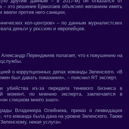
(по другим данным – в 2017-м) он отказался от
ра – это решение Ермолаев объяснял желанием иметь
 ввели против него санкции.
нических кол-центров» – по данным журналистских
вала деньги у россиян и европейцев.
 Александр Перенджиев полагает, что к покушению на
ецслужбы.
цией о коррупционных делах команды Зеленского. «В
жен был давать показания», – пояснил RT эксперт.
и убийства из-за передела теневого бизнеса в
ый момент, по мнению эксперта, заключается в
«он слишком много знал».
рады Владимира Олейника, приказ о ликвидации
 что команда была дана на уровне Зеленского. Также
Зеленскому, некая услуга».