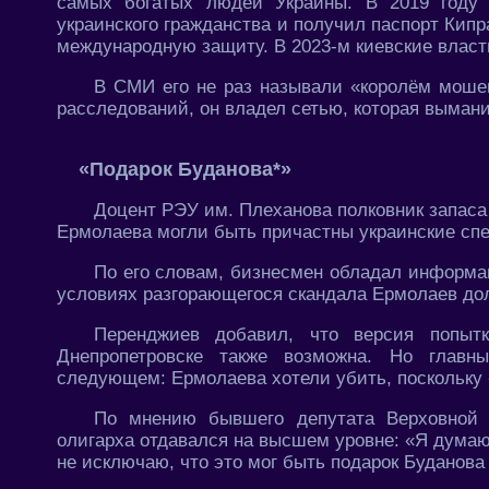
самых богатых людей Украины. В 2019 году 
украинского гражданства и получил паспорт Кип
международную защиту. В 2023-м киевские власти
В СМИ его не раз называли «королём мошен
расследований, он владел сетью, которая вымани
«Подарок Буданова*»
Доцент РЭУ им. Плеханова полковник запаса
Ермолаева могли быть причастны украинские сп
По его словам, бизнесмен обладал информа
условиях разгорающегося скандала Ермолаев дол
Перенджиев добавил, что версия попытк
Днепропетровске также возможна. Но главн
следующем: Ермолаева хотели убить, поскольку 
По мнению бывшего депутата Верховной 
олигарха отдавался на высшем уровне: «Я думаю,
не исключаю, что это мог быть подарок Буданова 