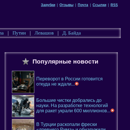
Зарубки
|
Отзывы
|
Почта
|
Ссылки
|
RSS
па
|
Путин
|
Левашов
|
Д. Байда
Популярные новости
Переворот в России готовится
откуда не ждали...
Большие чистки добрались до
науки. На разработке технологий
для ракет украли 600 миллионов...
В Турции раскопали фрески
«древнего Рима» и обнаружили