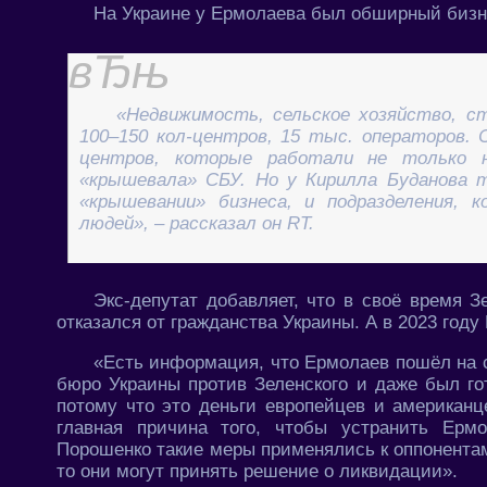
На Украине у Ермолаева был обширный бизне
«Недвижимость, сельское хозяйство, ст
100–150 кол-центров, 15 тыс. операторов.
центров, которые работали не только н
«крышевала» СБУ. Но у Кирилла Буданова 
«крышевании» бизнеса, и подразделения,
людей», – рассказал он RT.
Экс-депутат добавляет, что в своё время З
отказался от гражданства Украины. А в 2023 году
«Есть информация, что Ермолаев пошёл на 
бюро Украины против Зеленского и даже был го
потому что это деньги европейцев и американце
главная причина того, чтобы устранить Ерм
Порошенко такие меры применялись к оппонентам,
то они могут принять решение о ликвидации».