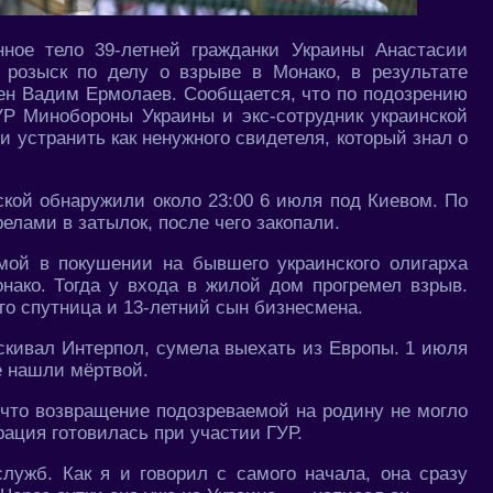
ное тело 39-летней гражданки Украины Анастасии
 розыск по делу о взрыве в Монако, в результате
ен Вадим Ермолаев. Сообщается, что по подозрению
Р Минобороны Украины и экс-сотрудник украинской
 устранить как ненужного свидетеля, который знал о
ской обнаружили около 23:00 6 июля под Киевом. По
лами в затылок, после чего закопали.
мой в покушении на бывшего украинского олигарха
ако. Тогда у входа в жилой дом прогремел взрыв.
го спутница и 13-летний сын бизнесмена.
скивал Интерпол, сумела выехать из Европы. 1 июля
её нашли мёртвой.
 что возвращение подозреваемой на родину не могло
ация готовилась при участии ГУР.
лужб. Как я и говорил с самого начала, она сразу