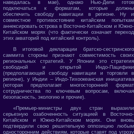
наведалась в мае), однако Нью-Дели готов
подключаться к форматам, которые должны
обеспечить свободу навигации в регионе. Ну и
совместное противостояние китайским попыткам
аннексировать острова в Восточно-Китайском и Южно-
Китайском морях (что фактически означает переход
этих акваторий под китайский контроль).
В итоговой декларации братско-сестринского
саммита стороны признают совместимость своих
региональных стратегий. У Японии это стратегия
свободной и открытой Индо-Пацифики
(предполагающей свободу навигации и торговли в
регионе), у Индии – Индо-Тихоокеанская инициатива
(которая предполагает многосторонний формат
сотрудничества по ключевым вопросам, включая
безопасность, экологию и прочие).
«Премьер-министры двух стран выразили
серьезную озабоченность ситуацией в Восточно-
Китайском и Южно-Китайском морях. Они вновь
подтвердили свою решительную оппозицию любым
односторонним действиям, которые ставят под угрозу