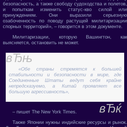
безопасность, а также свободу судоходства и полетов,
и попыткам изменить статус-кво силой или
принуждением. Они выразили серьезную
озабоченность по поводу растущей милитаризации
спорных территорий», – говорится в этом документе.
Милитаризации, которую Вашингтон, как
выясняется, остановить не может.
«Обе страны стремятся к большей
стабильности и безопасности в мире, где
Соединенные Штаты ведут себя крайне
непредсказуемо, а Китай проявляет все
большую агрессивность»,
– пишет The New York Times.
Также Японии нужны индийские ресурсы и рынок.