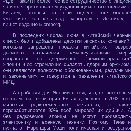
«Для Такаити более тесное сотрудничество с Индией
является противовесом ухудшающимся отношениям с
Китаем, который на этой неделе еще больше
ужесточил контроль над экспортом в Японию», –
пишет издание Blomberg.
В последних числах июня в китайский черный
список были добавлены десятки японских компаний,
которым запрещена продажа китайских товаров
двойного назначения. «Вышеуказанные меры
направлены на сдерживание "ремилитаризации"
Японии и ее стремления обладать ядерным оружием,
они являются полностью обоснованными, разумными
и законными», – говорится в заявлении китайского
МИД.
А проблема для Японии в том, что, по некоторым
оценкам, на территории Китая добывается 70% всех
мировых редкоземельных металлов, а также
перерабатывается 90% всей мировой их добычи. А
без редкоземов японцы не могут производить
электронику и военную технику. Поэтому Такаити
нужна от Нарендры Моди политическая и ресурсная