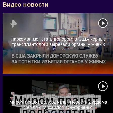
Видео новости
Наркоман мог стать донором: в США черные
трансплантологи вырезали органы у живых
8 августа, 2026
Миром правят долбодятлы. Новости дурдома
Земля с Михаилом Онуфриенко
8 августа, 2026