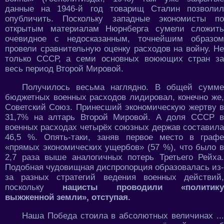
данные на 1946-й год товарищ Сталин позволил
опубличить. Поскольку западные экономисты по
открытым материалам Нюрнберга сумели сложить
очевидное с недосказанным, точнейшим образом
провели сравнительную оценку расходов на войну. Не
только СССР, а семи основных воюющих стран за
весь период Второй Мировой.
Получилось весьма наглядно. В общей сумме
бюджетных военных расходов лидировал, конечно же,
Советский Союз. Принесший экономическую жертву в
31,7% на алтарь Второй Мировой. А доля СССР в
военных расходах четырёх союзных держав составила
46,5 %. Опять-таки, заняв первое место в графе
«прямых экономических ущербов» (57 %), что было в
2,7 раза выше аналогичных потерь Третьего Рейха.
Подобная чудовищная диспропорция образовалась из-
за разных стратегий ведения военных действий,
поскольку
нацисты проводили «политику
выжженной земли», отступая.
Наша Победа стоила в абсолютных величинах ...