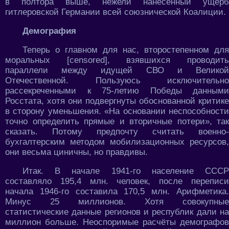
в полтора выше, нежели нанесённый ущерб
гитлеровской Германии всей союзнической Коалиции.
Демография
Теперь о главном для нас, второстепенном для
моральных [censored], взявшихся проводить
параллели между идущей СВО и Великой
Отечественной. Пользуюсь исключительно
рассекреченными к 75-летию Победы данными
Росстата, хотя они подвергнуты обоснованной критике
в сторону уменьшения. «На основании неспособности
точно определить прямые и вторичные потери», так
сказать. Потому предпочту считать военно-
бухгалтерским методом мобилизационных ресурсов,
они весьма циничны, но правдивы.
Итак. В начале 1941-го население СССР
составляло 195,4 млн. человек, после переписи
начала 1946-го составила 170,5 млн. Арифметика.
Минус 25 миллионов. Хотя совокупные
статистические данные регионов и республик дали на
миллион больше. Неоспоримые расчёты демографов