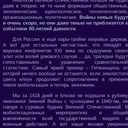
Аналогов Великой Отечественной больше не будет
даже в теории, не те ныне формации общественные,
экономические, идеологические, технологические,
организационные, политические.
Войны новые будут
и очень скоро, но они даже тенью не приблизятся к
событиям 80-летней давности.
Для России и ещё пары-тройки мировых держав.
А вот для остальных несчастных, кто попадёт в
жернова конфликтов XXI века по скудоумию своих
элит или волей рокового случая ... да, трагедии будут
сопоставимыми в уравнении сравнительной
статистики. Самый яркий пример – Гетманщина, от
которой ничего вообще не останется, если землистого
цвета клоун продолжит сопротивление в прежнем
темпе мобилизации и потерь экономики.
Мы за 1418 дней и близко не подошли к рубежу
окончания Зимней Войны с чухонцами в 1940-ом, не
говоря о суровых буднях Великой Отечественной. В
мобилизационных мероприятиях и общей
вовлечённости всей государственной модели в
военные действия. А вот наши визави уверенно