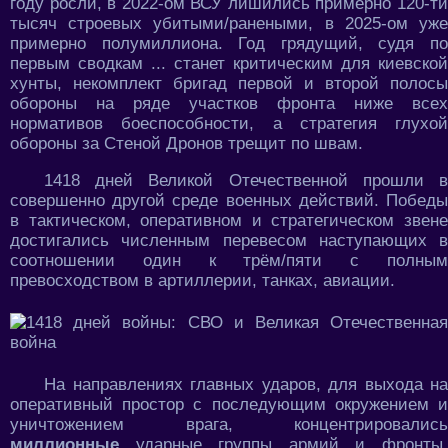
году росли, в 2022-ом ВСУ лишились примерно 120-ти
тысяч строевых убитыми/ранеными, в 2025-ом уже
примерно полумиллиона. Год грядущий, судя по
первым сводкам ... станет критическим для киевской
хунты, некомплект бригад первой и второй полосы
обороны на ряде участков фронта ниже всех
нормативов боеспособности, а стратегия глухой
обороны за Стеной Дронов трещит по швам.
1418 дней Великой Отечественной прошли в
совершенно другой среде военных действий. Победы
в тактическом, оперативном и стратегическом звене
достигались численным перевесом наступающих в
соотношении один к трём/пяти с полным
превосходством в артиллерии, танках, авиации.
На направлениях главных ударов, для выхода на
оперативный простор с последующим окружением и
уничтожением врага, концентрировались
миллионные
ударные группы армий и фронты