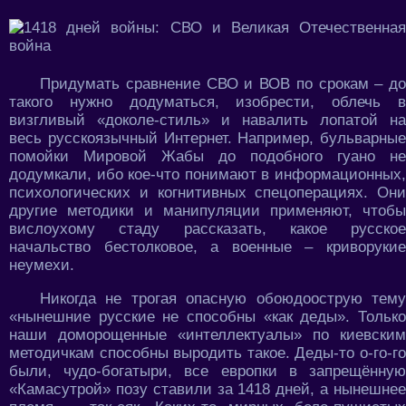
Придумать сравнение СВО и ВОВ по срокам – до
такого нужно додуматься, изобрести, облечь в
визгливый «доколе-стиль» и навалить лопатой на
весь русскоязычный Интернет. Например, бульварные
помойки Мировой Жабы до подобного гуано не
додумкали, ибо кое-что понимают в информационных,
психологических и когнитивных спецоперациях. Они
другие методики и манипуляции применяют, чтобы
вислоухому стаду рассказать, какое русское
начальство бестолковое, а военные – криворукие
неумехи.
Никогда не трогая опасную обоюдоострую тему
«нынешние русские не способны «как деды». Только
наши доморощенные «интеллектуалы» по киевским
методичкам способны выродить такое. Деды-то о-го-го
были, чудо-богатыри, все европки в запрещённую
«Камасутрой» позу ставили за 1418 дней, а нынешнее