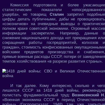
Комиссия подготовила и более ужасающие
статистические показатели «опосредованного
ущерба», но товарищ
Сталин
запретил подобные
цифры делать публичными, дабы не провоцировать
«союзничков» на очевидные выводы о практически
полном крахе советской экономики. Огромный массив
информации засекретили. Например, данные о
снижение национального дохода «от прекращения или
сокращения работы госпредприятий, колхозов и
граждан», стоимость конфискованных оккупационными
войсками предметов производства и снабжения,
прямые военные расходы СССР, потери от замедления
темпов хозяйствования «в разрезе развития страны».
И так далее. Кому интересно, сколько и чего
лишился СССР за 1418 дней войны, рекомендую
полистать фундаментальный труд:
Вознесенский Н
.
«Военная экономика СССР в период Отечественной
войны» (Госполитиздат, 1948) там уже закрытые