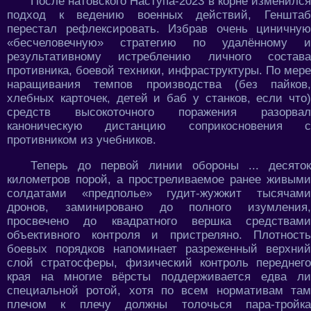
После натовского Наступа-2023 в корне изменился
подход к ведению военных действий, Генштаб
перестал рефлексировать. Избрав очень циничную
«бесчеловечную» стратегию по удалённому и
результативному истреблению личного состава
противника, боевой техники, инфраструктуры. По мере
наращивания темпов производства (без пайков,
хлебных карточек, детей и баб у станков, если что)
средств высокоточного поражения разорвал
каноническую дистанцию соприкосновения с
противником из учебников.
Теперь до первой линии обороны ... десяток
километров порой, а простреливаемое ранее живыми
солдатами «предполье» гудит-жужжит тысячами
дронов, заминировано до полного изумления,
просвечено до квадратного вершка средствами
объективного контроля и пристреляно. Плотность
боевых порядков напоминает разреженный верхний
слой стратосферы, физический контроль переднего
края на многие вёрсты поддерживается едва ли
специальной ротой, хотя по всем нормативам там
плечом к плечу должны толочься пара-тройка