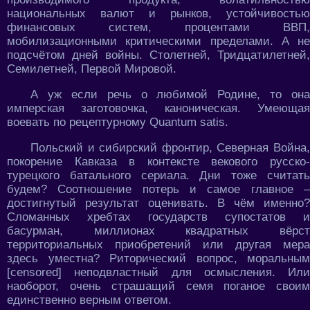
национальных валют и рынков, устойчивостью
финансовых систем, процентами ВВП,
мобилизационными критическими пределами. А не
подсчётом дней войны. Столетней, Тридцатилетней,
Семилетней, Первой Мировой.
А уж если речь о любимой Родине, то она
имперская заготовочка, каноническая. Умеющая
воевать по рецептурному Quantum satis.
Польский и сибирский фронтир, Северная Война,
покорение Кавказа в контексте векового русско-
турецкого батального сериала. Дни тоже считать
будем? Соотношение потерь и самое главное –
достигнутый результат оценивать. В чём именно?
Сломанных хребтах государств супостатов и
басурман, миллионах квадратных вёрст
территориальных приобретений или другая мера
здесь уместна? Риторический вопрос, моральным
[censored] неподвластный для осмысления. Или
наоборот, очень страшащий семя поганое своим
единственно верным ответом.