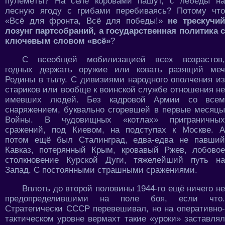
пулемёты? На селе коровами пашут, с лебеды на
лесную ягоду с грибами перебиваясь? Потому что
«Всё для фронта, Всё для победы!»
не трескучи
лозунг партсобраний, а государственная политика с
ключевым словом «всё»
?
С всеобщей мобилизацией всех возрастов,
годных держать оружие или ковать разящий меч
Родины в тылу. С дивизиями народного ополчения из
стариков или вообще к воинской службе отношения не
имевших людей. Без кадровой Армии со всем
снаряжением, буквально сгоревшей в первые месяцы
Войны. В чудовищных «котлах» приграничных
сражений, под Киевом, на подступах к Москве. А
потом ещё был Сталинград, едва-едва не павший
Кавказ, потерянный Крым, кровавый Ржев, лобовое
столкновение Курской Дуги, тяжелейший путь на
Запад. С постоянными страшными сражениями.
Вплоть до второй половины 1944-го ещё ничего не
предопределившими на поле боя, если что.
Стратегически СССР перевешивал, но на оперативно-
тактическом уровне вермахт такие «уроки» заставлял