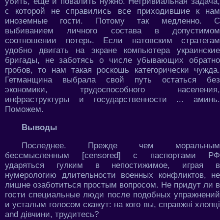
убить, ещё и повалить нужно. Нетривиальная задача,
с которой не справились все приходившие к нам
иноземные гости. Потому так медленно. С
выбиванием личного состава в допустимом
соотношении потерь. Если натовским стратегам
удобно двигать на экране компьютера украинские
бригады, не заботясь о числе убывающих обратно
гробов, то нам такая роскошь категорически чужда.
Гетманщина выбрала свой путь остаться без
экономики, трудоспособного населения,
инфраструктуры и государственности ... аминь.
Поможем.
Выводы
Последнее. Прежде чем моральным
бессмысленным [censored] с паспортами РФ
ударяться гулким в непостижимое, играя в
нумерологию длительности военных конфликтов, не
лишне озаботиться простым вопросом. Не придут ли в
гости специальные люди после подобных упражнений
и усталым голосом скажут: на кого вы, справжні хлопці
and дівчини, трудитесь?