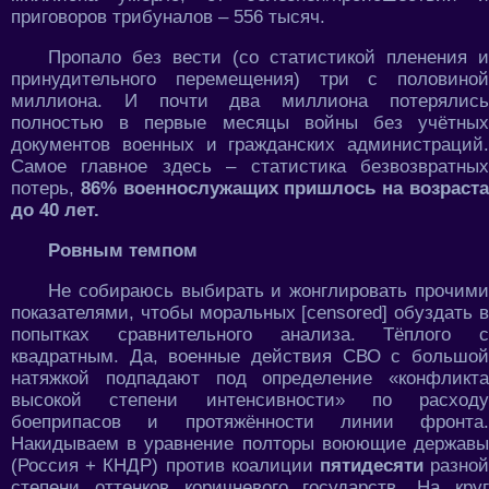
приговоров трибуналов – 556 тысяч.
Пропало без вести (со статистикой пленения и
принудительного перемещения) три с половиной
миллиона. И почти два миллиона потерялись
полностью в первые месяцы войны без учётных
документов военных и гражданских администраций.
Самое главное здесь – статистика безвозвратных
потерь,
86% военнослужащих пришлось на возраст
до 40 лет.
Ровным темпом
Не собираюсь выбирать и жонглировать прочими
показателями, чтобы моральных [censored] обуздать в
попытках сравнительного анализа. Тёплого с
квадратным. Да, военные действия СВО с большой
натяжкой подпадают под определение «конфликта
высокой степени интенсивности» по расходу
боеприпасов и протяжённости линии фронта.
Накидываем в уравнение полторы воюющие державы
(Россия + КНДР) против коалиции
пятидесяти
разно
степени оттенков коричневого государств. На круг