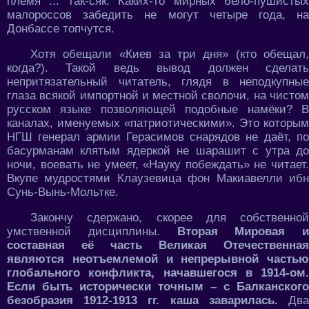
племя ... так-сяк. Каких-то мирных бело-пушистых
малороссов забедить не могут четыре года, на
Донбассе топчутся.
Хотя обещали «Киев за три дня» (кто обещал,
когда?). Такой ведь вывод должен сделать
непритязательный читатель, глядя в неподкупные
глаза всякой импортной и местной сволочи, на чистом
русском языке позволяющей подобные намёки? В
каналах, именуемых «патриотическими». Это которым
НГШ генерал армии Герасимов снарядов не даёт, по
басурманам клятым ядеркой не шарашит с утра до
ночи, воевать не умеет, «Науку побеждать» не читает.
Вкупе мудростями Клаузевица фон Макиавелли ибн
Сунь-Вынь-Мольтке.
Закончу сдержано, скорее для собственной
умственной дисциплины.
Вторая Мировая и
составная её часть Великая Отечественная
являются неотъемлемой и непрерывной частью
глобального конфликта, начавшегося в 1914-ом.
Если быть исторически точным – с Балканского
безобразия 1912-1913 гг. каша заварилась.
Дв