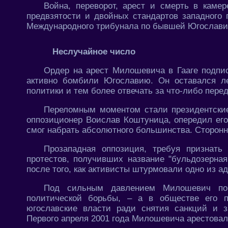
Война, переворот, арест и смерть в кам
предвзятости и двойных стандартов западного
Международного трибунала по бывшей Югослави
Неслучайное число
Ордер на арест Милошевича в Гааге подпис
активно бомбили Югославию. Он оставался л
политики и тем более отвечать за что-либо пере
Переломным моментом стали президентские
оппозиционер Воислав Коштуница, опередил его 
смог набрать абсолютного большинства. Сторон
Прозападная оппозиция, требуя признать
протестов, получивших название "бульдозерная
после того, как активисты штурмовали одно из 
Под сильным давлением Милошевич пок
политической борьбы, – а в обществе его 
югославские власти ради снятия санкций и з
Первого апреля 2001 года Милошевича арестовали