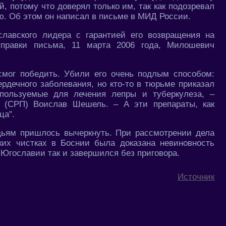
, потому что доверял только им, так как подозревал
ю. Об этом он написал в письме в МИД России.
лавского лидера с гарантией его возвращения на
тправки письма, 11 марта 2006 года, Милошевич
мог победить. Убили его очень подлым способом:
рдечного заболевания, но кто-то в тюрьме приказал
спользуемые для лечения лепры и туберкулеза, –
и (СРП) Воислав Шешель. – А эти препараты, как
ца".
дьям пришлось вычеркнуть. При рассмотрении дела
ких чистках в Боснии была доказана невиновность
гославии так и завершился без приговора.
Источник