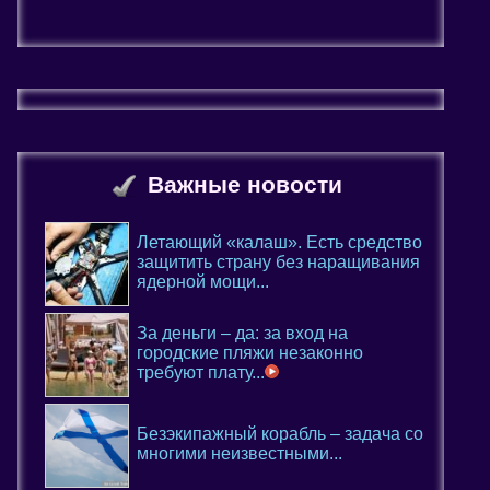
Важные новости
Летающий «калаш». Есть средство
защитить страну без наращивания
ядерной мощи...
За деньги – да: за вход на
городские пляжи незаконно
требуют плату...
Безэкипажный корабль – задача со
многими неизвестными...