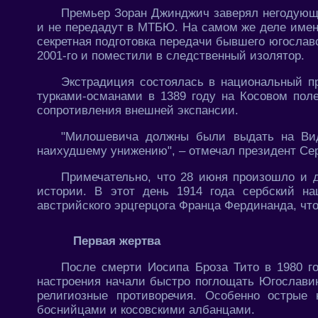
Премьер Зоран Джинджич заверял негодующи
и не передадут в МТБЮ. На самом же деле име
секретная подготовка передачи бывшего югославс
2001-го и поместили в следственный изолятор.
Экстрадиция состоялась в национальный п
турками-османами в 1389 году на Косовом поле
сопротивления внешней экспансии.
"Милошевича должны были выдать на Видо
наихудшему унижению", – отмечал президент Се
Примечательно, что 28 июня произошло и д
истории. В этот день 1914 года сербский н
австрийского эрцгерцога Франца Фердинанда, чт
Первая жертва
После смерти Иосипа Броза Тито в 1980 го
настроения начали быстро поглощать Югослави
религиозные противоречия. Особенно острые
боснийцами и косовскими албанцами.