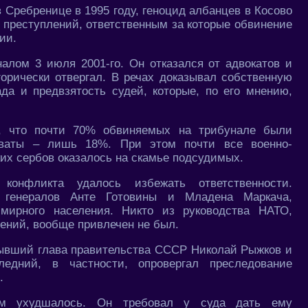
Сребренице в 1995 году, геноцид албанцев в Косово
 преступлений, ответственным за которые обвинение
ии.
лом 3 июля 2001-го. Он отказался от адвокатов и
орически отвергал. В речах доказывал собственную
да и предвзятость судей, которые, по его мнению,
л, что почти 70% обвиняемых на трибунале были
рваты – лишь 18%. При этом почти все военно-
ких сербов оказалось на скамье подсудимых.
конфликта удалось избежать ответственности.
 генералов Анте Готовины и Младена Маркача,
 мирного населения. Никто из руководства НАТО,
ений, вообще привлечен не был.
ывший глава правительства СССР Николай Рыжков и
ледний, в частности, опровергал преследование
.
ем ухудшалось. Он требовал у суда дать ему