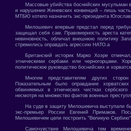
Массовые убийства боснийских мусульман в 
и нарушение Женевских конвенций – лишь часть
МТБЮ хотело назначить экс-президента Югослав
Милошевич впервые предстал перед трибуна
защищал себя сам. Правомерность ареста катег
невиновность, обличал внешнюю политику Запа
стремились оправдать агрессию НАТО.а
Британский историк Марко Хоэре отмеча
этническими сербами или черногорцами. Хо
политическое руководство боснийских и хорватс
Многим представителям других сторон 
Показательным было оправдание хорватских
обвиняемых в этнических чистках сербского
несмотря на множество фактов военных преступл
На суде в защиту Милошевича выступали б
экс-премьер России Евгений Примаков. Пос
Милошевичем цели построить "Великую Сербию"
Самочувствие Милошевича тем времен