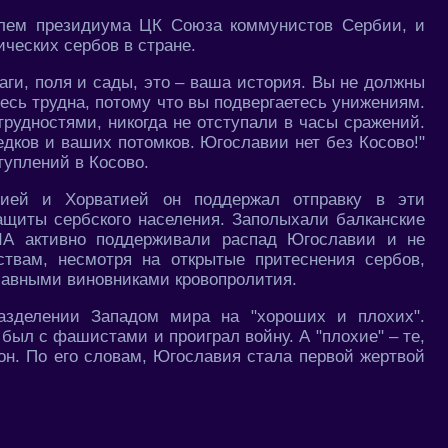
лем президиума ЦК Союза коммунистов Сербии, и
ических сербов в стране.
аги, поля и сады, это – ваша история. Вы не должны
десь трудна, потому что вы подвергаетесь унижениям.
трудностями, никогда не отступали в часы сражений.
дков и ваших потомков. Югославии нет без Косово!"
туплений в Косово.
нией и Хорватией он поддержал отправку в эти
ащиты сербского населения. Заполыхали балканские
А активно поддерживали распад Югославии и не
ствам, несмотря на открытые притеснения сербов,
лавными виновниками кровопролития.
зделении Западом мира на "хороших и плохих".
 был с фашистами и проиграл войну. А "плохие" – те,
 он. По его словам, Югославия стала первой жертвой