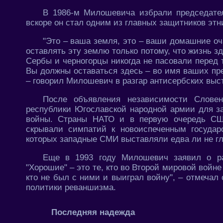
В 1986-м Милошевича избрали председате
вскоре он стал одним из главных защитников этн
"Это – ваша земля, это – ваши домашние оч
оставлять эту землю только потому, что жизнь з
Сербы и черногорцы никогда не пасовали перед 
Вы должны оставаться здесь – во имя ваших пре
– говорил Милошевич в разгар антисербских выс
После объявления независимости Слове
республики Югославской народной армии для з
войны. Страны НАТО и в первую очередь СШ
скрывали симпатий к новоиспеченным государ
которых западные СМИ выставляли едва ли не г
Еще в 1993 году Милошевич заявил о ра
"Хорошие" – это те, кто во Второй мировой войне
кто не был с ними и выиграл войну", – отмечал
политики реваншизма.
Последняя надежда