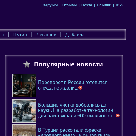
Зарубки
|
Отзывы
|
Почта
|
Ссылки
|
RSS
па
|
Путин
|
Левашов
|
Д. Байда
Популярные новости
Переворот в России готовится
откуда не ждали...
Большие чистки добрались до
науки. На разработке технологий
для ракет украли 600 миллионов...
В Турции раскопали фрески
«древнего Рима» и обнаружили