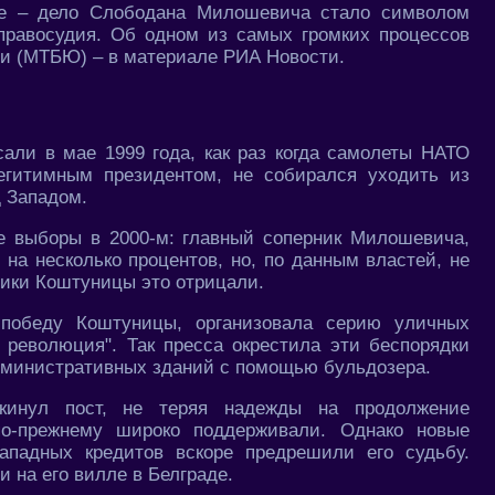
ере – дело Слободана Милошевича стало символом
 правосудия. Об одном из самых громких процессов
и (МТБЮ) – в материале РИА Новости.
али в мае 1999 года, как раз когда самолеты НАТО
егитимным президентом, не собирался уходить из
д Западом.
 выборы в 2000-м: главный соперник Милошевича,
на несколько процентов, но, по данным властей, не
ники Коштуницы это отрицали.
 победу Коштуницы, организовала серию уличных
 революция". Так пресса окрестила эти беспорядки
административных зданий с помощью бульдозера.
инул пост, не теряя надежды на продолжение
по-прежнему широко поддерживали. Однако новые
ападных кредитов вскоре предрешили его судьбу.
 на его вилле в Белграде.