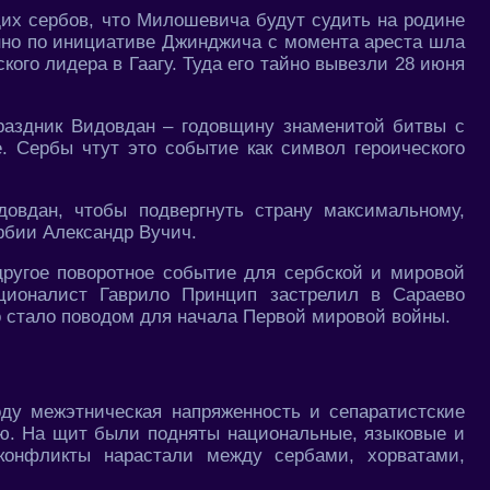
х сербов, что Милошевича будут судить на родине
нно по инициативе Джинджича с момента ареста шла
кого лидера в Гаагу. Туда его тайно вывезли 28 июня
раздник Видовдан – годовщину знаменитой битвы с
. Сербы чтут это событие как символ героического
вдан, чтобы подвергнуть страну максимальному,
рбии Александр Вучич.
ругое поворотное событие для сербской и мировой
ационалист Гаврило Принцип застрелил в Сараево
о стало поводом для начала Первой мировой войны.
ду межэтническая напряженность и сепаратистские
ю. На щит были подняты национальные, языковые и
 конфликты нарастали между сербами, хорватами,