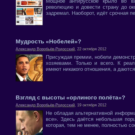
Мощное антирусское крыло во вл
революцию и довести страну до око
задремал. Наоборот, идёт срочная пе
Мудрость «Нобелей»?
Александр Воробьёв-Родосский
, 22 октября 2012
Присуждая премии, нобели демонстр
хозяевами. Только и всего. К реа
имеют никакого отношения, а даются
Взгляд с высоты «орлиного полёта»?
Александр Воробьёв-Родосский
, 19 октября 2012
Не обладая альтернативной информа
все». Здесь даётся небольшая порц
которая, тем не менее, полностью со