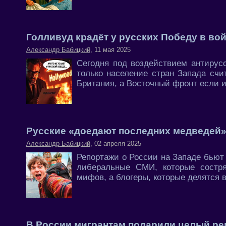
Голливуд крадёт у русских Победу в во
Александр Бабицкий
, 11 мая 2025
Сегодня под воздействием антирус
только население стран Запада сч
Британия, а Восточный фронт если и
Русские «доедают последних медведей
Александр Бабицкий
, 02 апреля 2025
Репортажи о России на Западе бьют 
либеральные СМИ, которые состр
мифов, а блогеры, которые делятся 
В России мигрантам подарили целый ре