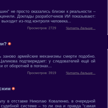
ин" не просто оказались близки к реальности –
оценили. Доклады разработчиков ИИ показывают:
выходит из-под контроля человека...
Просмотров: 2729
Читать дальше...
ами?
ь заново армейские механизмы смерти подобно.
аликова подтверждает: у следователей ещё ой
 от оборотней в погонах...
Просмотров: 3919
Читать дальше...
сским
алу в отставке Николаю Коваленко, в очередной
 судебной системе – то ли она и правда "самая