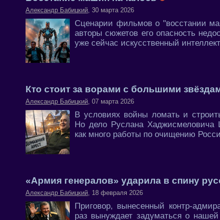
Александр Бабицкий
, 30 марта 2026
Сценарии фильмов о "восстании маш
авторы сюжетов его опасность недо
уже сейчас искусственный интеллект 
Кто стоит за ворами с большими звёзд
Александр Бабицкий
, 07 марта 2026
В условиях войны ломать и строит
Но дело Руслана Хаджисмеловича Ц
как много работы по очищению России
«Армия генералов» ударила в спину ру
Александр Бабицкий
, 18 февраля 2026
Приговор, вынесенный контр-адмир
раз вынуждает задуматься о нашей