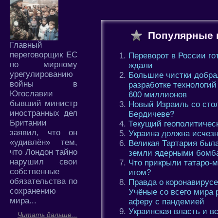
Популярные 
Главный
переговорщик ЕС
Переворот в России го
по мирному
ждали
урегулированию
Большие чистки добрал
войны в
разработке технологий
Югославии
600 миллионов
бывший министр
Новый Израиль со сто
иностранных дел
Бердичеве?
Британии
Текущий геополитичес
заявил, что он
Украина должна исчез
«удивлён» тем,
Великая Тартария была
что Лондон тайно
земли ядерными бомб
нарушил свои
Что прикрыли татаро-
собственные
игом?
обязательства по
Правда о коронавирусе
сохранению
Учёные со всего мира
мира...
аферу с пандемией
Украинская власть и в
Читать дальше...