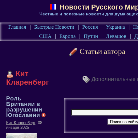
Новости Русского Ми
Честные и полезные новости для думающи
Главная
|
Быстрые Новости
|
Россия
|
Украина
|
Н
США
|
Европа
|
Путин
|
Левашов
|
Д
Статьи автора
Кит
Дополнительные 
Кларенберг
Роль
Британии в
разрушении
Югославии
Кит Кларенберг
, 08
января 2026