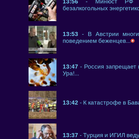
13:56
- Минюст РФ по
безалкогольных энергетиков
13:53
- В Австрии многи
поведением беженцев...
13:47
- Россия запрещает 
Ура!...
13:42
- К катастрофе в Бав
13:37
- Турция и ИГИЛ веду