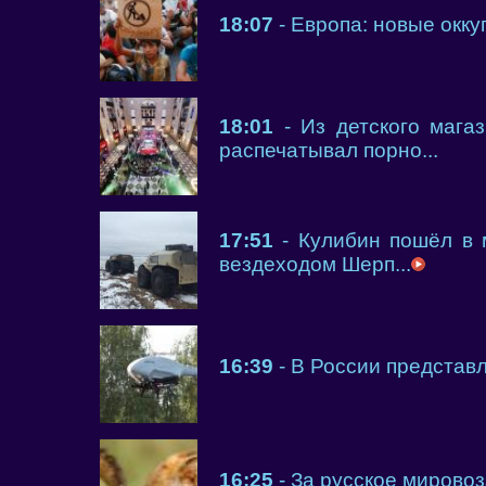
18:07
- Европа: новые окку
18:01
- Из детского магаз
распечатывал порно...
17:51
- Кулибин пошёл в 
вездеходом Шерп...
16:39
- В России представл
16:25
- За русское мировоз