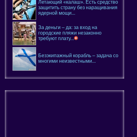
Летающий «калаш». Есть средство
защитить страну без наращивания
ядерной мощи...
За деньги – да: за вход на
городские пляжи незаконно
требуют плату...
Безэкипажный корабль – задача со
многими неизвестными...