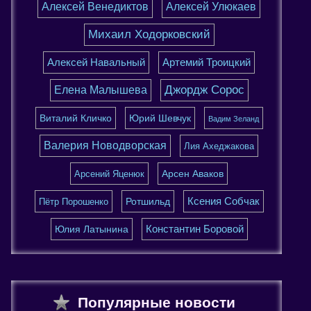
Алексей Венедиктов
Алексей Улюкаев
Михаил Ходорковский
Алексей Навальный
Артемий Троицкий
Джордж Сорос
Елена Малышева
Виталий Кличко
Юрий Шевчук
Вадим Зеланд
Валерия Новодворская
Лия Ахеджакова
Арсен Аваков
Арсений Яценюк
Ксения Собчак
Ротшильд
Пётр Порошенко
Константин Боровой
Юлия Латынина
Популярные новости