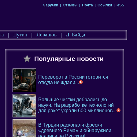
Зарубки
|
Отзывы
|
Почта
|
Ссылки
|
RSS
па
|
Путин
|
Левашов
|
Д. Байда
Популярные новости
Переворот в России готовится
откуда не ждали...
Большие чистки добрались до
науки. На разработке технологий
для ракет украли 600 миллионов...
В Турции раскопали фрески
«древнего Рима» и обнаружили
надписи на Русском!...