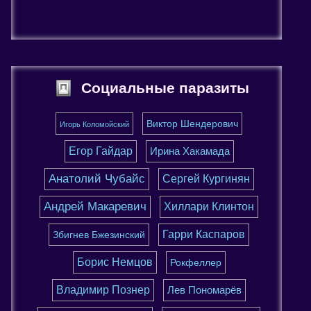
Социальные паразиты
Виктор Шендерович
Игорь Коломойский
Егор Гайдар
Ирина Хакамада
Анатолий Чубайс
Сергей Кургинян
Андрей Макаревич
Хиллари Клинтон
Гарри Каспаров
Збигнев Бжезинский
Борис Немцов
Рокфеллер
Владимир Познер
Лев Пономарёв