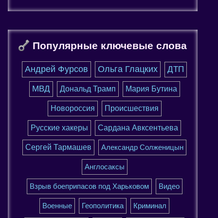
Популярные ключевые слова
Андрей Фурсов
Ольга Глацких
ДТП
МВД
Дональд Трамп
Мария Бутина
Новороссия
Происшествия
Русские хакеры
Сардана Авксентьева
Сергей Тармашев
Александр Солженицын
Англосаксы
Взрыв боеприпасов под Харьковом
Видео
Военные
Геополитика
Криминал