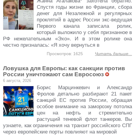
Жанна Агалакова* захотела обратно.
Спустя годы жизни во Франции, сбора
денег для Незалежной и регулярных
проклятий в адрес России экс-ведущая
Первого канала записала ролик,
который выложило у себя признанное в
РФ нежелательным «Эхо». И в этом ролике она
честно призналась: «Я хочу вернуться в
Просмотров: 1625
Читать дальше...
Ловушка для Европы: как санкции против
России уничтожают сам Евросоюз
6 августа, 2026
Борис Марцинкевич и Александр
Фролов детально разбирают 21 пакет
санкций ЕС против России, обращая
особое внимание на заморозку потолка
цен на нефть и стремительно
растущий теневой флот танкеров. Вы
узнаете, как ограничения на транзит российского СПГ
через европейские порты повлияют на мировой