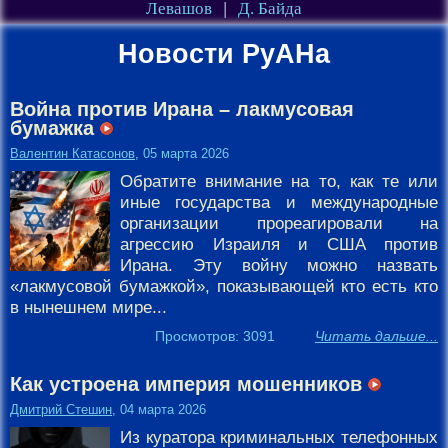
Левашов
|
Д. Байда
Новости РуАНа
Война против Ирана – лакмусовая
бумажка
Валентин Катасонов
, 05 марта 2026
Обратите внимание на то, как те или
иные государства и международные
организации прореагировали на
агрессию Израиля и США против
Ирана. Эту войну можно назвать
«лакмусовой бумажкой», показывающей кто есть кто
в нынешнем мире...
Просмотров: 3091
Читать дальше...
Как устроена империя мошенников
Дмитрий Стешин
, 04 марта 2026
Из куратора криминальных телефонных