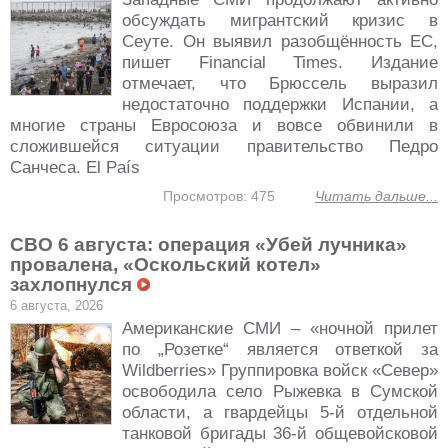
обсуждать мигрантский кризис в
Сеуте. Он выявил разобщённость ЕС,
пишет Financial Times. Издание
отмечает, что Брюссель выразил
недостаточно поддержки Испании, а
многие страны Евросоюза и вовсе обвинили в
сложившейся ситуации правительство Педро
Санчеса. El País
Просмотров: 475
Читать дальше...
СВО 6 августа: операция «Убей лучника»
провалена, «Оскольский котел»
захлопнулся
6 августа, 2026
Американские СМИ – «ночной прилет
по „Розетке“ является ответкой за
Wildberries» Группировка войск «Север»
освободила село Рыжевка в Сумской
области, а гвардейцы 5-й отдельной
танковой бригады 36-й общевойсковой